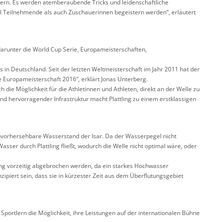
ichern. Es werden atemberaubende Tricks und leidenschaftliche
l Teilnehmende als auch Zuschauerinnen begeistern werden“, erläutert
 darunter die World Cup Serie, Europameisterschaften,
ts in Deutschland. Seit der letzten Weltmeisterschaft im Jahr 2011 hat der
e Europameisterschaft 2016“, erklärt Jonas Unterberg.
uch die Möglichkeit für die Athletinnen und Athleten, direkt an der Welle zu
d hervorragender Infrastruktur macht Plattling zu einem erstklassigen
unvorhersehbare Wasserstand der Isar. Da der Wasserpegel nicht
Wasser durch Plattling fließt, wodurch die Welle nicht optimal wäre, oder
ing vorzeitig abgebrochen werden, da ein starkes Hochwasser
piert sein, dass sie in kürzester Zeit aus dem Überflutungsgebiet
portlern die Möglichkeit, ihre Leistungen auf der internationalen Bühne