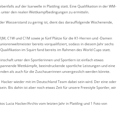
nfalls auf der Isarwelle in Plattling statt. Eine Qualifikation in der WM-
en unter den realen Wettkampfbedingungen zu ermitteln.
 der Wasserstand zu gering ist, dient das darauffolgende Wochenende,
 K1JM, C1W und C1M sowie je fünf Plätze für die K1-Herren und -Damen
uniorenweltmeister bereits vorqualifiziert, sodass in diesem Jahr sechs
ualifikation im Squirt fand bereits im Rahmen des World Cups statt.
nschaft unter den Sportlerinnen und Sportlern ist einfach etwas
t spannende Wettkämpfe, beeindruckende sportliche Leistungen und eine
menden als auch für die Zuschauerinnen unvergesslich werden könnte.
 Hacker wieder mit im Deutschland Team dabei sein wird. Der eine oder
sein. Bis dahin ist aber noch etwas Zeit für unsere Freestyle Sportler, wir
s Lucia Hacker/Archiv vom letzten Jahr in Plattling und 1 Foto von