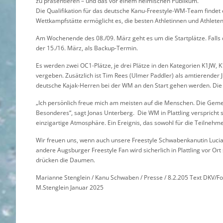
zu präsentieren – und das vor einem heimischen Publikum.
Die Qualifikation für das deutsche Kanu-Freestyle-WM-Team findet ebe
Wettkampfstätte ermöglicht es, die besten Athletinnen und Athlet
Am Wochenende des 08./09. März geht es um die Startplätze. Falls
der 15./16. März, als Backup-Termin.
Es werden zwei OC1-Plätze, je drei Plätze in den Kategorien K1JW,
vergeben. Zusätzlich ist Tim Rees (Ulmer Paddler) als amtierender J
deutsche Kajak-Herren bei der WM an den Start gehen werden. Die Q
„Ich persönlich freue mich am meisten auf die Menschen. Die Gemei
Besonderes“, sagt Jonas Unterberg. Die WM in Plattling versprich
einzigartige Atmosphäre. Ein Ereignis, das sowohl für die Teilneh
Wir freuen uns, wenn auch unsere Freestyle Schwabenkanutin Lucia
andere Augsburger Freestyle Fan wird sicherlich in Plattling vor Ort 
drücken die Daumen.
Marianne Stenglein / Kanu Schwaben / Presse / 8.2.205 Text DKV/Foto
M.Stenglein Januar 2025