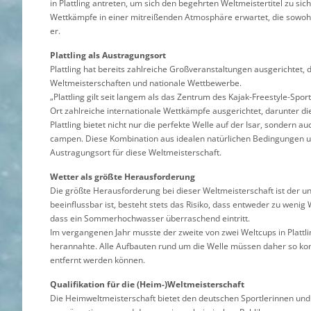
in Plattling antreten, um sich den begehrten Weltmeistertitel zu s
Wettkämpfe in einer mitreißenden Atmosphäre erwartet, die sowoh
er.
Plattling als Austragungsort
Plattling hat bereits zahlreiche Großveranstaltungen ausgerichtet,
Weltmeisterschaften und nationale Wettbewerbe.
„Plattling gilt seit langem als das Zentrum des Kajak-Freestyle-Spor
Ort zahlreiche internationale Wettkämpfe ausgerichtet, darunter di
Plattling bietet nicht nur die perfekte Welle auf der Isar, sondern a
campen. Diese Kombination aus idealen natürlichen Bedingungen un
Austragungsort für diese Weltmeisterschaft.
Wetter als größte Herausforderung
Die größte Herausforderung bei dieser Weltmeisterschaft ist der 
beeinflussbar ist, besteht stets das Risiko, dass entweder zu wenig 
dass ein Sommerhochwasser überraschend eintritt.
Im vergangenen Jahr musste der zweite von zwei Weltcups in Plattl
herannahte. Alle Aufbauten rund um die Welle müssen daher so konzi
entfernt werden können.
Qualifikation für die (Heim-)Weltmeisterschaft
Die Heimweltmeisterschaft bietet den deutschen Sportlerinnen und S