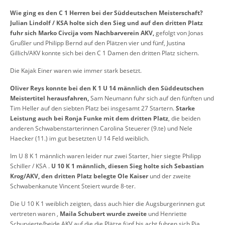
Wie ging es den C 1 Herren bei der Süddeutschen Meisterschaft?
Julian Lindolf / KSA holte sich den Sieg und auf den dritten Platz
fuhr sich Marko Civcija vom Nachbarverein AKV,
gefolgt von Jonas
Grußler und Philipp Bernd auf den Plätzen vier und fünf, Justina
Gillich/AKV konnte sich bei den C 1 Damen den dritten Platz sichern.
Die Kajak Einer waren wie immer stark besetzt.
Oliver Reys konnte bei den K 1 U 14 männlich den Süddeutschen
Meistertitel herausfahren,
Sam Neumann fuhr sich auf den fünften und
Tim Heller auf den siebten Platz bei insgesamt 27 Startern.
Starke
Leistung auch bei Ronja Funke mit dem dritten Platz
, die beiden
anderen Schwabenstarterinnen Carolina Steuerer (9.te) und Nele
Haecker (11.) im gut besetzten U 14 Feld weiblich.
Im U 8 K 1 männlich waren leider nur zwei Starter, hier siegte Philipp
Schiller / KSA .
U 10 K 1 männlich, diesen Sieg holte sich Sebastian
Krog/AKV, den dritten Platz belegte Ole Kaiser
und der zweite
Schwabenkanute Vincent Steiert wurde 8-ter.
Die U 10 K 1 weiblich zeigten, dass auch hier die Augsburgerinnen gut
vertreten waren ,
Maila Schubert wurde zweite
und Henriette
Schurvierte/beide AKV auf die die Plätze fünf bis acht fuhren sich Pia