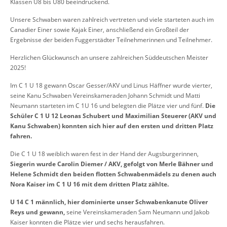
Klassen U8 bis Ü80 beeindruckend.
Unsere Schwaben waren zahlreich vertreten und viele starteten auch im
Canadier Einer sowie Kajak Einer, anschließend ein Großteil der
Ergebnisse der beiden Fuggerstädter Teilnehmerinnen und Teilnehmer.
Herzlichen Glückwunsch an unsere zahlreichen Süddeutschen Meister
2025!
Im C 1 U 18 gewann Oscar Gesser/AKV und Linus Häffner wurde vierter,
seine Kanu Schwaben Vereinskameraden Johann Schmidt und Matti
Neumann starteten im C 1U 16 und belegten die Plätze vier und fünf.
Die
Schüler C 1 U 12 Leonas Schubert und Maximilian Steuerer (AKV und
Kanu Schwaben) konnten sich hier auf den ersten und dritten Platz
fahren.
Die C 1 U 18 weiblich waren fest in der Hand der Augsburgerinnen,
Siegerin wurde Carolin Diemer / AKV, gefolgt von Merle Bähner und
Helene Schmidt den beiden flotten Schwabenmädels zu denen auch
Nora Kaiser im C 1 U 16 mit dem dritten Platz zählte.
U 14 C 1 männlich, hier dominierte unser Schwabenkanute Oliver
Reys und gewann,
seine Vereinskameraden Sam Neumann und Jakob
Kaiser konnten die Plätze vier und sechs herausfahren.