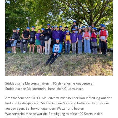
Süddeutsche Meisterschaften in Fürth - enorme Ausbeute an
Süddeutschen Meistertiteln - herzlichen Glückwunsch!
Am Wochenende 10./11. Mai 2025 wurden bei der Kanuabteilung auf der
Rednitz die diesjährigen Süddeutschen Meisterschaften im Kanuslalom
ausgetragen. Bei hervorragendem Wetter und besten
Wasserverhältnissen war die Beteiligung mit fast 400 Starts in den