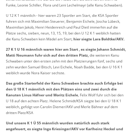
Funke, Leonie Schiller, Flora und Leni Lechelmayr (alle Kanu Schwaben).
U 12 K 1 männlich - hier waren 23 Sportler am Start, die KSA Sportler
fuhren sich mit Maximilian Steuerer, Benjamin Eichele, Joscha Lübeck,
Maximilian Jakob, Henri Heidenreich und Paul Dietl immerhin auf die
Plätze sechs, sieben, neun, 13, 15, 19, bei den U 12 K 1 weiblich hatten
die Kanu Schwaben kein Mädel am Start,
hier siegte Lara Boldtke/AKV.
27 K 1 U 16 männlich waren hier am Start , es siegte Johann Schmidt,
Matti Neumann fuhr sich auf den dritten Platz,
die weiteren Kanu
Schwaben unter den ersten zehn mit den Platzierungen fünf, sechs und
zehn wurden Samuel Bitsch, Levi Eichele, Noah Badde, bei den U 16 K 1
weiblich wurde Nora Kaiser sechste.
Das große Starterfeld der Kanu Schwaben brachte auch Erfolge bei
den U 18 K 1 männlich mit den Plätzen eins und zwei durch die
Kanuten Linus Häfner und Moritz Eichele
, Felix Wolf fuhr sich bei den
U 18 auf den achten Platz. Helene Schmidt/KSA siegte bei den U 18 K 1
weiblich, gefolgt von Carolin Diemer/AKV und Merle Bähner auf dem
dritten Platz/KSA
Und unsere K 1 Ü 55 männlich wurden natürlich auch stark
angefeuert, es siegte Ingo Kriesinger/AKV vor Karlheinz Heckel und