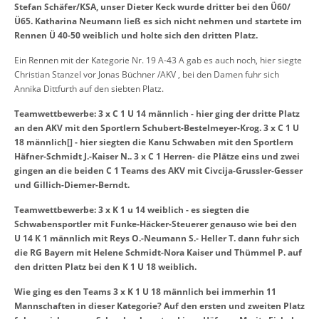
Stefan Schäfer/KSA, unser Dieter Keck wurde dritter bei den Ü60/
Ü65. Katharina Neumann ließ es sich nicht nehmen und startete im
Rennen Ü 40-50 weiblich und holte sich den dritten Platz.
Ein Rennen mit der Kategorie Nr. 19 A-43 A gab es auch noch, hier siegte
Christian Stanzel vor Jonas Büchner /AKV , bei den Damen fuhr sich
Annika Dittfurth auf den siebten Platz.
Teamwettbewerbe: 3 x C 1 U 14 männlich - hier ging der dritte Platz
an den AKV mit den Sportlern Schubert-Bestelmeyer-Krog. 3 x C 1 U
18 männlich[] - hier siegten die Kanu Schwaben mit den Sportlern
Häfner-Schmidt J.-Kaiser N.. 3 x C 1 Herren- die Plätze eins und zwei
gingen an die beiden C 1 Teams des AKV mit Civcija-Grussler-Gesser
und Gillich-Diemer-Berndt.
Teamwettbewerbe: 3 x K 1 u 14 weiblich - es siegten die
Schwabensportler mit Funke-Häcker-Steuerer genauso wie bei den
U 14 K 1 männlich mit Reys O.-Neumann S.- Heller T. dann fuhr sich
die RG Bayern mit Helene Schmidt-Nora Kaiser und Thümmel P. auf
den dritten Platz bei den K 1 U 18 weiblich.
Wie ging es den Teams 3 x K 1 U 18 männlich bei immerhin 11
Mannschaften in dieser Kategorie? Auf den ersten und zweiten Platz