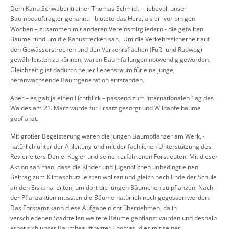
Dem Kanu Schwabentrainer Thomas Schmidt – liebevoll unser
Baumbeauftragter genannt – blutete das Herz, als er vor einigen
Wochen – zusammen mit anderen Vereinsmitgliedern - die gefällten
Bäume rund um die Kanustrecken sah. Um die Verkehrssicherheit auf
den Gewässerstrecken und den Verkehrsflächen (Fuß- und Radweg)
gewährleisten zu können, waren Baumfällungen notwendig geworden.
Gleichzeitig ist dadurch neuer Lebensraum für eine junge,
heranwachsende Baumgeneration entstanden.
Aber – es gab ja einen Lichtblick – passend zum Internationalen Tag des
Waldes am 21. März wurde für Ersatz gesorgt und Wildapfelbäume
gepflanzt.
Mit großer Begeisterung waren die jungen Baumpflanzer am Werk, -
natürlich unter der Anleitung und mit der fachlichen Unterstützung des
Revierleiters Daniel Kugler und seinen erfahrenen Forstleuten. Mit dieser
Aktion sah man, dass die Kinder und Jugendlichen unbedingt einen
Beitrag zum Klimaschutz leisten wollten und gleich nach Ende der Schule
an den Eiskanal eilten, um dort die jungen Bäumchen zu pflanzen. Nach
der Pflanzaktion mussten die Bäume natürlich noch gegossen werden.
Das Forstamt kann diese Aufgabe nicht übernehmen, da in
verschiedenen Stadtteilen weitere Bäume gepflanzt wurden und deshalb
erbot sich unser Baumbeauftragter Thomas, dies mit seiner