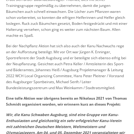
Trainingsgruppe regelmäßig zu übernehmen, damit die jungen
Bäumchen auch schnell einwachsen. Die Löcher zum Pflanzen waren
schon vorbereitet, so konnten die eifrigen Helferinnen und Helfer gleich
loslegen. Ruck zuck Bäumchen gesetzt, Boden festgedrückt und mit einer
Halterung versehen, schon ging es weiter zum nächsten Baum. Allen
machte es Spaß.
Bei der Nachpflanz Aktion hat sich also auch der Kanu Nachwuchs rege
an der Aufforstung beteiligt. Mit vor Ort war Jürgen K. Enninger,
Sportreferent der Stadt Augsburg und er beteiligte sich ebenso eifrig bei
der Neupflanzung. Gesichtet auch Petra Keller / Amtsleiterin des Sport-
und Bäderamtes, Johannes Heiß / Augsburg Projektmanager & Leitung
2022 WCH Local Organizing Committee, Hans Peter Pleitner / Vorstand
des Augsburger Sportbeirats, Michael Senft / Leiter
Bundesleistungszentrum und Max Weinkamm / Stadtratsmitglied.
Eine tolle Aktion war übrigens bereits an Nikolaus 2021 von Thomas
Schmidt organisiert worden, wir erinnern kurz an dieses Projekt:
Wir, die Kanu Schwaben Augsburg, sind eine Gruppe von Kanu-
Enthusiasten und gleichzeitig ein sehr erfolgreicher Kanu-Verein
mit zahlreichen Deutschen Meistern, Weltmeistern und
Olympiasiegern. Am 04. und 05. Dezember 2021 veranstalteten wir