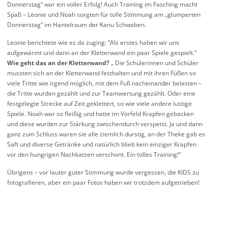
Donnerstag“ war ein voller Erfolg! Auch Training im Fasching macht
Spaß – Leonie und Noah sorgten für tolle Stimmung am „glumperten
Donnerstag“ im Hantelraum der Kanu Schwaben.
Leonie berichtete wie es da zuging: “Als erstes haben wir uns
aufgewärmt und dann an der Kletterwand ein paar Spiele gespielt.“
Wie geht das an der Kletterwand?
„ Die Schülerinnen und Schüler
mussten sich an der Kletterwand festhalten und mit ihren Füßen so
viele Tritte wie irgend möglich, mit dem Fuß nacheinander belasten –
die Tritte wurden gezählt und zur Teamwertung gezählt. Oder eine
festgelegte Strecke auf Zeit geklettert, so wie viele andere lustige
Spiele. Noah war so fleißig und hatte im Vorfeld Krapfen gebacken
und diese wurden zur Stärkung zwischendurch verspeist. Ja und dann
ganz zum Schluss waren sie alle ziemlich durstig, an der Theke gab es
Saft und diverse Getränke und natürlich blieb kein einziger Krapfen
vor den hungrigen Nachkatzen verschont. Ein tolles Training!“
Übrigens – vor lauter guter Stimmung wurde vergessen, die KIDS zu
fotografieren, aber ein paar Fotos haben wir trotzdem aufgetrieben!