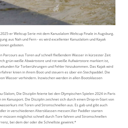
 2025-er Weltcup Serie mit dem Kanuslalom Weltcup Finale in Augsburg.
gung aus Nah und Fern - es wird excellenter Kanuslalom und Kayak
tionen geboten.
ein Parcours aus Toren auf schnell fließendem Wasser in kürzester Zeit
rch grün-weiße Abwärtstore und rot-weiße Aufwärtstore markiert ist,
afsekunden für Torberührungen und Fehler hinzukommen.
Das Kajak wird
fahrer knien in ihrem Boot und steuern es über ein Stechpaddel. Die
von Wasser verhindern. Inzwischen werden in allen Bootsklassen
nu-Slalom,
Die Disziplin feierte bei den Olympischen Spielen 2024 in Paris
n im Kanusport. Die Disziplin zeichnet sich durch einen Drop-in-Start von
asserkurs mit Toren und Stromschnellen aus. Es gab und gibt auch
ddler in verschiedenen Altersklassen messen.Vier Paddler starten
dler müssen möglichst schnell durch Tore fahren und Stromschnellen
renz, bei dem der oder die Schnellste gewinnt.*