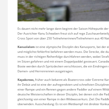
Es dauert nicht mehr lange dann beginnt der Saison Höhepunkt der
Der Ausrichter Kanu Schwaben freut sich auf rege Zuschauerbeteili
Cross Sport von über 250 Teilnehmerinnen/Teilnehmern aus 40 Na
Kanuslalom
ist eine olympische Disziplin des Kanusports, bei der 
und möglichst fehlerfrei befahren werden muss. Die Strecke, die du
muss in der richtigen Reihenfolge durchfahren werden, wobei Str
im Sitzen gefahren und mit einem Doppelpaddel gesteuert. Canadier
Boote werden durch Spritzdecken verschlossen, die ein Eindringen 
Damen- und Herrenrennen ausgetragen.
Kayakcross,
früher auch bekannt als Boatercross oder Extreme Ka
ihr Debüt und ist eine der aufregendsten und schnellsten Diszipline
einer Rampe und ein Rennen gegen andere Paddler auf einem Wildw
deutsche Meisterschaften in dieser Disziplin, bei denen sich die Pa
gleichzeitig von einer Rampe in den Wildwasserkurs. Ziel: Die Pad
überwinden. Ausscheidung: Es ist ein Wettkampf mit direkter Konkur