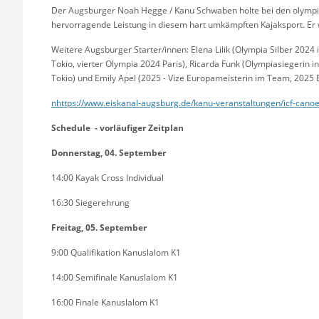
Der Augsburger Noah Hegge / Kanu Schwaben holte bei den olympisc
hervorragende Leistung in diesem hart umkämpften Kajaksport. Er 
Weitere Augsburger Starter/innen: Elena Lilik (Olympia Silber 2024 i
Tokio, vierter Olympia 2024 Paris), Ricarda Funk (Olympiasiegerin 
Tokio) und Emily Apel (2025 - Vize Europameisterin im Team, 2025 
nhttps://www.eiskanal-augsburg.de/kanu-veranstaltungen/icf-canoe
Schedule - vorläufiger Zeitplan
Donnerstag, 04. September
14:00 Kayak Cross Individual
16:30 Siegerehrung
Freitag, 05. September
9:00 Qualifikation Kanuslalom K1
14:00 Semifinale Kanuslalom K1
16:00 Finale Kanuslalom K1