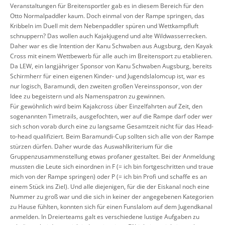
Veranstaltungen für Breitensportler gab es in diesem Bereich für den
Otto Normalpaddler kaum. Doch einmal von der Rampe springen, das
Kribbeln im Duell mit dem Nebenpaddler spüren und Wettkampfluft
schnuppern? Das wollen auch Kajakjugend und alte Wildwasserrecken.
Daher war es die Intention der Kanu Schwaben aus Augsburg, den Kayak
Cross mit einem Wettbewerb für alle auch im Breitensport zu etablieren.
Da LEW, ein langjähriger Sponsor von Kanu Schwaben Augsburg, bereits
Schirmherr für einen eigenen Kinder- und Jugendslalomcup ist, war es
nur logisch, Baramundi, den zweiten großen Vereinssponsor, von der
Idee zu begeistern und als Namenspatron zu gewinnen.
Für gewöhnlich wird beim Kajakcross über Einzelfahrten auf Zeit, den
sogenannten Timetrails, ausgefochten, wer auf die Rampe darf oder wer
sich schon vorab durch eine zu langsame Gesamtzeit nicht für das Head-
to-head qualifiziert. Beim Baramundi-Cup sollten sich alle von der Rampe
stürzen dürfen. Daher wurde das Auswahlkriterium für die
Gruppenzusammenstellung etwas profaner gestaltet. Bei der Anmeldung
mussten die Leute sich einordnen in F (= ich bin fortgeschritten und traue
mich von der Rampe springen) oder P (= ich bin Profi und schaffe es an
einem Stück ins Ziel). Und alle diejenigen, für die der Eiskanal noch eine
Nummer zu groß war und die sich in keiner der angegebenen Kategorien
zu Hause fühlten, konnten sich für einen Funslalom auf dem Jugendkanal
anmelden. In Dreierteams galt es verschiedene lustige Aufgaben zu