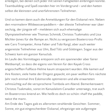
erledigen, bei denen sich jeder mit seinen Fähigkeiten einbringen konnte.
Teambuilding und Spaß standen hier im Vordergrund – und den hatten
selbst die kleinsten und unerfahrensten Teilnehmer.
Und so kamen dann auch die Anmeldungen für den Eiskanal rein. Neben
den »normalen« Wildwasserpaddlern – der älteste Teilnehmer war über
sechzig, der jüngste elf – meldeten sich auch ehemalige
Olympiateilnehmer wie Thomas Schmidt, Christos Tsakmakis und Lisa
Michler-Jones für die Rampe an. Nicht zu vergessen Boatercross-Profis
wie Caro Trompeter, Anna Faber und Tobi Kargl, aber auch weiter
angereiste Teilnehmer aus Ulm, Bad Tölz und Göttingen. Sogar aus der
Schweiz kam ein ganzer Kanuclub.
Im Laufe des Vormittages entsponn sich ein spannender aber fairer
Wettkampf, so dass die eigens von Verein für den Kayak Cross
angeschafften Fullface-Helme kaum strapaziert wurden. Alle kamen auf
ihre Kosten, viele hatte der Ehrgeiz gepackt, ein paar wollten fürs nächste
Jahr noch einmal ihre Eskimorolle optimieren und alle erwarteten
sehnsüchtig auf die versprochene Tombola am Abend. Bemerkenswert:
Christos Tsakmakis, sonst im Kanuslalom-Canadier unterwegs, trat auch
im Boatercross kniend an. Wie heißt es doch so schön: »half the paddle,
twice the man«.
Am Ende des Tages gab es allerorten strahlende Gesichter. Sommer,
Sonne, ein gut eingeschenkter Eiskanal, ehrgeizige wie aufgeregte