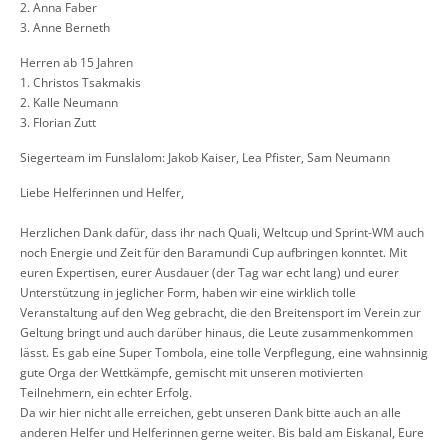
2. Anna Faber
3. Anne Berneth
Herren ab 15 Jahren
1. Christos Tsakmakis
2. Kalle Neumann
3. Florian Zutt
Siegerteam im Funslalom: Jakob Kaiser, Lea Pfister, Sam Neumann
Liebe Helferinnen und Helfer,
Herzlichen Dank dafür, dass ihr nach Quali, Weltcup und Sprint-WM auch
noch Energie und Zeit für den Baramundi Cup aufbringen konntet. Mit
euren Expertisen, eurer Ausdauer (der Tag war echt lang) und eurer
Unterstützung in jeglicher Form, haben wir eine wirklich tolle
Veranstaltung auf den Weg gebracht, die den Breitensport im Verein zur
Geltung bringt und auch darüber hinaus, die Leute zusammenkommen
lässt. Es gab eine Super Tombola, eine tolle Verpflegung, eine wahnsinnig
gute Orga der Wettkämpfe, gemischt mit unseren motivierten
Teilnehmern, ein echter Erfolg.
Da wir hier nicht alle erreichen, gebt unseren Dank bitte auch an alle
anderen Helfer und Helferinnen gerne weiter. Bis bald am Eiskanal, Eure