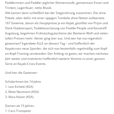
Paddlerinnen und Paddler jeglicher Könnensstufe, gemeinsam Essen und
Trinken, Lagerfeuer, nette Musik.
Alle kamen dann schließlich bei der Siegerehrung zusammen. Die ohne
Pokale, aber dafür mit einer üppigen Tombola ohne Nieten aufwartete.
167 Gewinne, davon als Hauptpreise je ein Kajak, gestiftet von Prijon und
Denk Outdoorsport, Paddelausrüstung von Paddle-People und Kanutreff
Augsburg, begehrten Frühstücksgutscheine der Bäckerei Wolf und vielen
tollen Preisen mehr. Keiner ging leer aus. Und wer hat nun eigentlich
gewonnen? Irgendwie ALLE an diesem Tag – und hoffentlich der
Kayakcross neue Sportler, die sich nun bestenfalls regelmäßig zum Kopf-
an-Kopf-Training verabreden. Der Anfang ist getan, wir machen nächstes
Jahr weiter und motivieren hoffentlich weitere Vereine zu einer ganzen
Serie an Kayak-Cross-Events.
Und hier die Gewinner:
SchülerInnen bis 14 Jahre
1. Levi Eichele (KSA)
2. Matti Neumann (KSA)
3. Nora Kaiser (KSA)
Damen ab 15 Jahren
1. Caro Trompeter