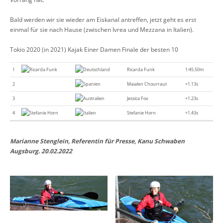
Bald werden wir sie wieder am Eiskanal antreffen, jetzt geht es erst
einmal für sie nach Hause (zwischen Ivrea und Mezzana in Italien).
Tokio 2020 (in 2021) Kajak Einer Damen Finale der besten 10
1
Ricarda Funk
1:45.50m
2
Maialen Chourraut
+1.13s
3
Jessica Fox
+1.23s
4
Stefanie Horn
+1.43s
Marianne Stenglein, Referentin für Presse, Kanu Schwaben
Augsburg. 20.02.2022