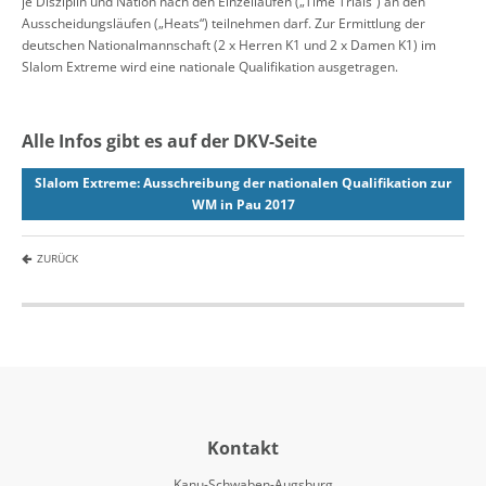
je Disziplin und Nation nach den Einzelläufen („Time Trials“) an den
Ausscheidungsläufen („Heats“) teilnehmen darf. Zur Ermittlung der
deutschen Nationalmannschaft (2 x Herren K1 und 2 x Damen K1) im
Slalom Extreme wird eine nationale Qualifikation ausgetragen.
Alle Infos gibt es auf der DKV-Seite
Slalom Extreme: Ausschreibung der nationalen Qualifikation zur
WM in Pau 2017
ZURÜCK
Kontakt
Kanu-Schwaben-Augsburg