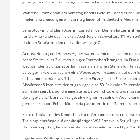
gehangenen Kursen kleinbeigeben und schieden teilweise schon in d
Während Franz Anton am Samstag bereits Gold im Canadier der Her
finalen Entscheidungen am Sonntag leider ohne deutsche Medaillen
Lena Stöcklin und Elena Apel im Canadier der Damen hatten in ihr
für die Finalrunde qualifizieren. Auch Fabian Schweikert (K1-Herren)
dadurch Strafsekunden und verlor wichtige Zeit.
Andrea Herzog und Hannes Aigner waren damit die einzigen deutsc
beste Starterin ins Ziel, trotz einiger Torstabberührungen. Im Finale 
wechselnden Strömungsverhältnisse an manchen Stellen führten zu
Leipzigerin, wie auch schon eine Woche zuvor in London, auf dem fü
sich damit ebenfalls als Schnellster den Einzug in das Finale siche
Abwärtstor 5 kassierte der Augsburger eine 50-Sekunden Zeitstrafe,
zufrieden sein, bis auf die eine Stelle. Da war ich zu eng und muss
durchgereicht.“ Dennoch zeigte sich Aigner mit seinem Wochenende 
gemeistert habe. Fehler können da passieren. In der Summe kann ic
Für die Topfahrer des Deutschen Kanu-Verbandes steht nun erstma
Trainingslehrgänge auf der diesjährigen WM-Strecke in Seu d’Urgel
Heimweltcup statt, bei dem es dann auch wieder um wichtige Punkte 
Ergebnisse Weltcup 2 von 5 in Bratislava: