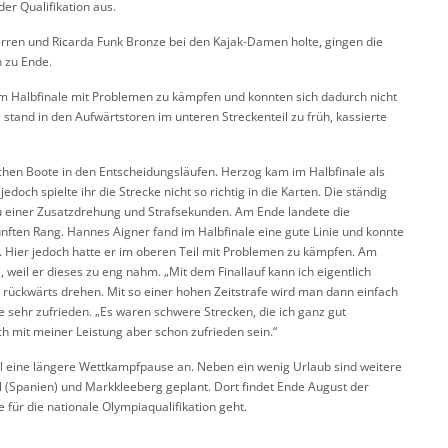
er Qualifikation aus.
ren und Ricarda Funk Bronze bei den Kajak-Damen holte, gingen die
 zu Ende.
em Halbfinale mit Problemen zu kämpfen und konnten sich dadurch nicht
 stand in den Aufwärtstoren im unteren Streckenteil zu früh, kassierte
hen Boote in den Entscheidungsläufen. Herzog kam im Halbfinale als
jedoch spielte ihr die Strecke nicht so richtig in die Karten. Die ständig
 einer Zusatzdrehung und Strafsekunden. Am Ende landete die
nften Rang. Hannes Aigner fand im Halbfinale eine gute Linie und konnte
rn. Hier jedoch hatte er im oberen Teil mit Problemen zu kämpfen. Am
 weil er dieses zu eng nahm. „Mit dem Finallauf kann ich eigentlich
te rückwärts drehen. Mit so einer hohen Zeitstrafe wird man dann einfach
sehr zufrieden. „Es waren schwere Strecken, die ich ganz gut
h mit meiner Leistung aber schon zufrieden sein.“
l eine längere Wettkampfpause an. Neben ein wenig Urlaub sind weitere
l (Spanien) und Markkleeberg geplant. Dort findet Ende August der
für die nationale Olympiaqualifikation geht.