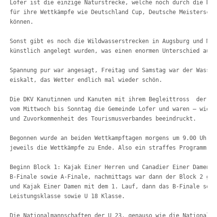
Lofer ist die einzige Naturstrecke, welche noch 
durch die DKV
für ihre Wettkämpfe wie Deutschland Cup, Deutsche Meisterscha
können. 
Sonst gibt es noch die Wildwasserstrecken in Augsburg und Mar
künstlich angelegt wurden, was einen enormen Unterschied ausm
Spannung pur war angesagt, Freitag und Samstag war der Wasser
eiskalt, das Wetter endlich mal wieder schön.
Die DKV Kanutinnen und Kanuten mit ihrem Begleittross  der 39
vom Mittwoch bis Sonntag die Gemeinde Lofer und waren – wie j
und Zuvorkommenheit des Tourismusverbandes beeindruckt.
Begonnen wurde an beiden Wettkampftagen morgens um 9.00 Uhr u
jeweils die Wettkämpfe zu Ende. Also ein straffes Programm.
Beginn Block 1: Kajak Einer Herren und Canadier Einer Damen m
B-Finale sowie A-Finale, nachmittags war dann der Block 2 gef
und Kajak Einer Damen mit dem 1. Lauf, dann das B-Finale sowi
Leistungsklasse sowie U 18 Klasse.
Die Nationalmannschaften der U 23, genauso wie die Nationalma