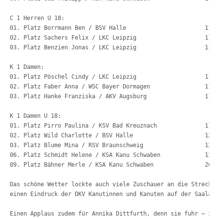
C 1 Herren U 18:
01. Platz Borrmann Ben / B
02. Platz Sachers Felix / LK
03. Platz Benzien Jonas / LK
K 1 Damen:
01. Platz Pöschel Cindy / LK
02. Platz Faber Anna / WSC Ba
03. Platz Hanke Franziska / A
K 1 Damen U 18:
01. Platz Pirro Paulina / KSV 
02. Platz Wild Charlotte / 
03. Platz Blume Mina / RSV Br
06. Platz Schmidt Helene / KSA Kanu Schwaben	  
09. Platz Bähner Merle / 
Das schöne Wetter lockte auch viele Zuschauer an die Strecke 
einen Eindruck der DKV Kanutinnen und Kanuten auf der Saalach
Einen Applaus zudem für Annika Dittfurth, denn sie fuhr – zus