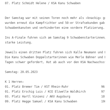
07. Platz Schmidt H
Der Samstag war mit seinen Toren noch mehr als «knackig» gehä
wurden erneut die Kampfrichter und 50-er Strafsekunden gab es
Schwabenkanuten und verhinderten eine vordere Platzierung.
Ins A-Finale fuhren sich am Samstag 9 Schwabenstarterinnen/St
starke Leistung.
Jeweils einen dritten Platz fuhren sich Kalle Neumann und Han
Die Kanu Schwaben Doppelstarterinnen wie Merle Bähner und Han
Tagen schwer gefordert, Hut ab auch vor den KSA Nachwuchsstar
Samstag: 20.05.2023
K 1 Herren:
01. Platz Bremer Tim / KST Rhein-R
01. Platz Erschig Luis / KCE Elzwelle Wal
03. Platz Hartl Vinzenz / AKV A
09. Platz Hegge Samuel / KSA Kanu Schwaben              198,2