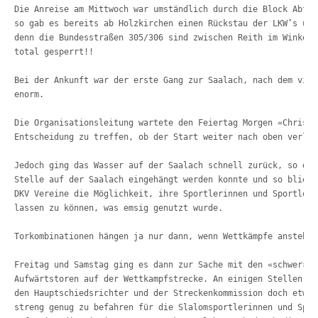
Die Anreise am Mittwoch war umständlich durch die Block Abfer
so gab es bereits ab Holzkirchen einen Rückstau der LKW’s und
denn die Bundesstraßen 305/306 sind zwischen Reith im Winkel,
total gesperrt!! 
Bei der Ankunft war der erste Gang zur Saalach, nach dem viel
enorm. 
Die Organisationsleitung wartete den Feiertag Morgen «Christi
Entscheidung zu treffen, ob der Start weiter nach oben verleg
Jedoch 
ging das Wasser auf der Saalach schnell zurück, so daß
Stelle 
auf der Saalach e
ingehängt werden konnte und so blieb 
DKV Vereine die Möglichkeit, ihre Sportlerinnen und Sportler 
lassen zu können, was emsig genutzt wurde. 
Torkombinationen hängen ja nur dann, wenn Wettkämpfe anstehen
Freitag und Samstag ging es dann zur Sache mit den «
schwer
» a
Aufwärtstoren auf der Wettkampfstrecke. An einigen Stellen wu
den Hauptschiedsrichter und der Streckenkommission doch etwas
streng genug zu befahren für die Slalomsportlerinnen und Spor