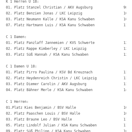
K 1 Herren U 18:
01. Platz Stanzel Christian / AKV
02. Platz Benzien Jonas / LK
03. Platz Neumann Kalle / KSA 
07. Platz Hartmann Luis / KSA Kanu Schwaben              111,
C 1 Damen:
01. Platz Panzlaff Jannemien / KVS Schwerte	   
02. Platz Rappe Kimberley / L
03. Platz Süß Hannah / KSA Ka
C 1 Damen U 18:
01. Platz Pirro Paulina / KSV 
02. Platz Heydenreich Christin 
03. Platz Diemer Carolin / AKV Augsburg		   
04. Platz Bähner Merle / KSA Kanu Schwaben               145,
C 1 Herren:
01.Platz Kies Benjamin / B
02. Platz Paaschen Louis / 
03. Platz Braune Leo / BS
05. Platz Lindolf Julian / KSA 