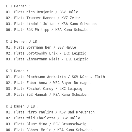
C 1 Herren :
02. Platz Trummer Hannes / KVZ Zei
03. Platz Lindolf Julian / KSA Kanu Sc
C 1 Herren U 18 :
02. Platz Sprotows
K 1 Damen :
03. Platz Pöschel 
K 1 Damen U 18 :
02. Platz Wild Ch
03. Platz Blume Mi