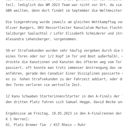
teil, lediglich das WM 2023 Team war nicht vor Ort, da sie be
GBR weilten, denn dort findet im September die Weltmeistersch
Die Siegerehrung wurde jeweils am gleichen Wettkampftag vom B
Oliver Bungers, DKV Ressortleiter Kanuslalom Markus Flechtner
Salzburger Saalachtal / Lofer Elisabeth Schmiderer und ihre N
Alexandra Lehensberger, vorgenommen.
50-er Strafsekunden wurden sehr häufig vergeben durch die Kam
eines Tores oder nur 1/2 Kopf im Tor und Boot außerhalb), den
drückte die Kanutinnen und Kanuten des öfteren weg vom Tor un
passiert, oft konnte man trotz immenser Anstrengung das verpa
anfahren, gerade den Canadier Einer Disziplinen passierte die
es zu  hohen Strafsekunden zu der Fahrzeit addiert, oder durc
des Tores verloren sie wertvolle Zeit.
12 Kanu Schwaben Starterinnen/Starter in den A-Finals der Top
den dritten Platz fuhren sich Samuel Hegge, David Becke und J
Ergebnisse am Freitag, 19.05.2023 in den A-Finalrennen der je
K 1 Herren]: