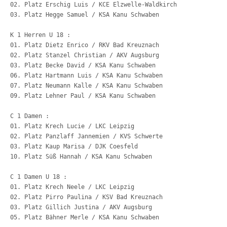
02. Platz Erschig Lui
03. Platz Hegge Samu
K 1 Herren U 18 :
07. Platz Neumann Ka
C 1 Damen :
01. Platz Krech L
03. Platz Kaup Marisa / DJK Coesf
C 1 Damen U 18 :