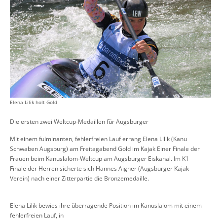
Elena Lilik holt Gold
Die ersten zwei Weltcup
-
Medaillen für Augsburger
Mit einem fulminanten
,
fehlerfreien Lauf errang
Elena Lilik
(Kanu
Schwaben Augsburg) am Freitagabend
Gold
im Kajak Einer Finale der
Frauen beim Kanuslalom
-
Weltcup am Augsburger Eiskanal. Im K1
Finale der Herren sicherte sich
Hannes Aigner
(Augsburger Kajak
Verein)
nach einer Zitterpartie die Bronzemedaille.
Elena Lilik
bewies ihre überragende Position im Kanus
lalom mit einem
fehlerfreien Lauf, i
n