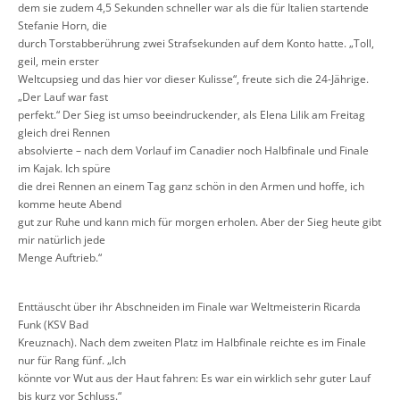
dem sie zudem 4,5 Sekunden schneller war als die für Italien startende
Stefanie Horn, die
durch Torstabberührung zwei Strafsekunden auf dem Konto hatte.
„Toll,
geil, mein erster
Weltcupsieg und das hier vor dieser Kuli
sse
“, freute sich die 24
-
Jährige
.
„
Der Lauf war fast
perfekt
.“ Der Sieg ist umso beeindruckender, als Elena Lilik am Freitag
gleich drei Rennen
absolvierte
–
nach dem Vorlauf im Canadier noch Halbfinale und Finale
im Kajak.
Ich spüre
die drei Rennen an ei
nem Tag ganz schön in den Armen und hoffe, ich
komme heute
A
bend
gut zur Ruhe und kann mich für morgen erholen.
A
ber der Sieg heute gibt
mir natürlich jede
Menge Auftrieb.
“
Enttäuscht über ihr Abschneiden im Finale war Weltmeisterin
Ricarda
Funk
(KSV Bad
K
reuznach). Nach dem zweiten Platz im Halbfinale reichte es im Finale
nur für Rang fünf. „
Ich
könnte vor Wut
aus
der Haut fahren: Es war ein wirklich sehr guter Lauf
bis kurz vor Schluss
.“