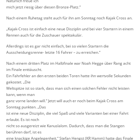
Natürlich freue ich
mich jetzt riesig über diesen Bronze
-
Platz.
“
Nach einem Ruhetag steht auch für ihn am
Sonntag noch
Kajak Cross
an.
„Kajak
-
Cross
ist einfach eine neue Disziplin und bei vier
Startern in einem
Rennen auch für die Zuschauer spektakulär.
Allerdings ist es gar nicht
einfach, bei so vielen Startern die
Ausscheidungsrenne
-
letzte 16 Fahrer
–
zu erreichen.
“
Nach einem dritten Platz im Halbfinale war
Noah Hegge
über Rang acht
im Fi
nale enttäuscht.
Ein Fahrfehler an den ersten beiden Toren hatte ihn wertvolle Sekunden
gekostet. „
Die
Weltspitze ist so stark, dass man sich einen solchen Fehler nicht leisten
kann, wenn man
ganz vorne landen will.
“
Jetzt
will auch er noch beim
Kajak Cros
s am
Sonntag
punkten
.
„
Das
ist eine neue Disziplin, die viel Spaß und viele Varianten bei einer Fahrt
erlaubt. Es ist noch
nicht so ausgereizt wie Kanuslalom. Dadurch, dass man die Stangen
berühren darf, ist es
eine knackige Angelegenheit.
“
Stefan Hengst
(
KR Hamm) hatte das Finale