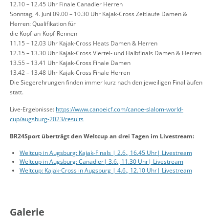
12.10
–
12.45 Uhr Finale Canadier Herren
Sonntag,
4.
Juni
09.00
–
10.30 Uhr Kajak
-
Cross Zeitläufe Damen &
Herren: Qualifikation für
die Kopf
-
an
-
Kopf
-
Rennen
11.15
–
12.03 Uhr Kajak
-
Cross Heats Damen & Herren
12.15
–
13.30 Uhr Kajak
-
Cross Viertel
-
und Halbfinals Damen & Herren
13.55
–
13.41 Uhr Kajak
-
Cross Finale Damen
13.42
–
13.48 Uhr Kajak
-
Cross Finale Herren
Die
Siegerehrungen
finden
immer
kurz nach den jeweiligen Finalläufen
statt.
Live-Ergebnisse:
https://www.canoeicf.com/canoe-slalom-world-
cup/augsburg-2023/results
BR24Sport überträgt den Weltcup an drei Tagen im Livestream:
Weltcup in Augsburg: Kajak-Finals | 2.6., 16.45 Uhr| Livestream
Weltcup in Augsburg: Canadier| 3.6., 11.30 Uhr| Livestream
Weltcup: Kajak-Cross in Augsburg | 4.6., 12.10 Uhr| Livestream
Galerie