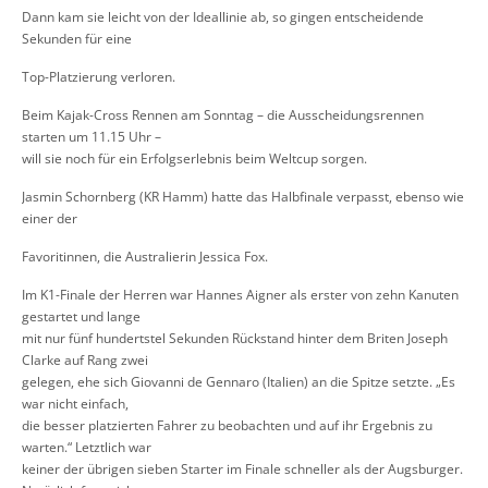
Dann kam sie leicht von der Ideallinie ab,
so gingen entscheidende
S
ekunden für eine
Top
-
Platzierung
verloren
.
Beim
Kajak
-
Cross Rennen am Sonntag
–
die Ausscheidungsrennen
starten um 11.15 Uhr
–
will sie noch für ein Erfolgserlebnis beim Weltcup sorgen.
Jasmin
Schornberg (KR Hamm) hatte das Halbfinale verpasst, ebenso wie
einer der
Favoritinnen,
die
Australierin Jessica Fox.
Im K1
-
Finale der Herren war
Hannes Aigner
als erster von zehn Kanuten
gestartet und lange
mit nur fünf hundertstel Sekunden Rückstand hinter dem Briten Joseph
Clarke auf Rang zwei
gelegen, ehe sich Giov
anni de Gennaro (Italien) an die Spitze setzte. „
Es
war nicht einfach,
die besser platzierten Fahrer zu beobachten und auf ihr Ergebnis zu
warten.
“ Letztlich war
keiner
der
übrigen sieben Starter im Finale schneller als der Augsburger.