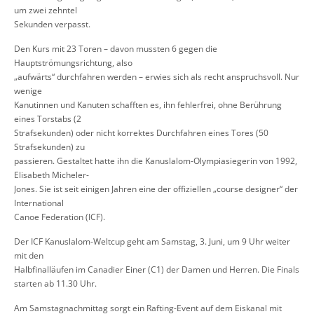
um zwei zehntel
Sekunden verpasst.
Den Kurs mit 23 Toren
–
davon mussten 6 gegen die
Hauptströmungsricht
ung
, also
„aufwärts“ durchfahren werden
–
erwies sich als recht anspruchsvoll. Nur
wenige
Kanutinnen und
Kanuten schafften es,
ihn fehlerfrei, ohne Berührung
eines Torstabs (2
Strafsekunden) oder nicht korrektes Durchfahren eines Tores (50
Strafsekunden) zu
passieren. Gestaltet hatte ihn die Kanuslalom
-
Olympiasiegerin von 1992,
Elisabeth Micheler
-
Jones
. Sie ist seit einigen Jahre
n eine der offiziellen „course designer“ der
International
Canoe Federation (ICF).
Der ICF Kanuslalom
-
Weltcup geht am Samstag, 3. Juni, um 9 Uhr weiter
mit den
Halbfinalläufen im Canadier Einer (C1) der Damen und Herren. Die Final
s
starten ab
1
1.30
Uhr.
Am
Samstagnachmittag sorgt ein Rafting
-
Event auf dem Eiskanal mit