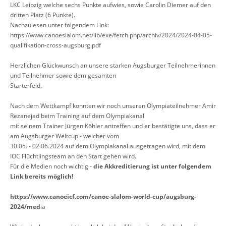
LKC Leipzig welche sechs Punkte aufwies, sowie Carolin Diemer auf den
dritten Platz (6 Punkte).
Nachzulesen unter folgendem Link:
https://www.canoeslalom.net/lib/exe/fetch.php/archiv/2024/2024-04-05-
qualifikation-cross-augsburg.pdf
Herzlichen Glückwunsch an unsere starken Augsburger Teilnehmerinnen
und Teilnehmer sowie dem gesamten
Starterfeld.
Nach dem Wettkampf konnten wir noch unseren Olympiateilnehmer Amir
Rezanejad beim Training auf dem Olympiakanal
mit seinem Trainer Jürgen Köhler antreffen und er bestätigte uns, dass er
am Augsburger Weltcup - welcher vom
30.05. - 02.06.2024 auf dem Olympiakanal ausgetragen wird, mit dem
IOC Flüchtlingsteam an den Start gehen wird.
Für die Medien noch wichtig -
die Akkreditierung ist unter folgendem
Link bereits möglich!
https://www.canoeicf.com/canoe-slalom-world-cup/augsburg-
2024/med
ia