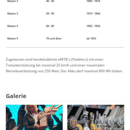
Master 2
40 - 49
1983 - 1974
Master 3
50 - 59
1973 - 1964
Master 4
60 - 69
1963 - 1954
Master 5
70 und älter
ab 1953
Zugelassen sind handelsübliche eMTB ́s (Pedelecs) mit einer
Tretunterstützung bis maximal 25 km/h und einer maximalen
Nenndauerleistung von 250 Watt. Der Akku darf maximal 800 Wh haben.
Galerie