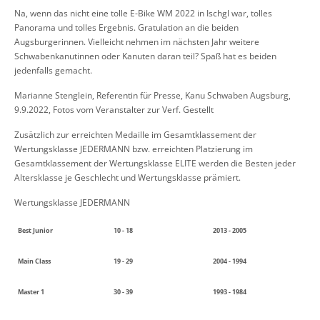
Na, wenn das nicht eine tolle E-Bike WM 2022 in Ischgl war, tolles
Panorama und tolles Ergebnis. Gratulation an die beiden
Augsburgerinnen. Vielleicht nehmen im nächsten Jahr weitere
Schwabenkanutinnen oder Kanuten daran teil? Spaß hat es beiden
jedenfalls gemacht.
Marianne Stenglein, Referentin für Presse, Kanu Schwaben Augsburg,
9.9.2022, Fotos vom Veranstalter zur Verf. Gestellt
Zusätzlich zur erreichten Medaille im Gesamtklassement der
Wertungsklasse JEDERMANN bzw. erreichten Platzierung im
Gesamtklassement der Wertungsklasse ELITE werden die Besten jeder
Altersklasse je Geschlecht und Wertungsklasse prämiert.
Wertungsklasse JEDERMANN
Best Junior
10 - 18
2013 - 2005
Main Class
19 - 29
2004 - 1994
Master 1
30 - 39
1993 - 1984