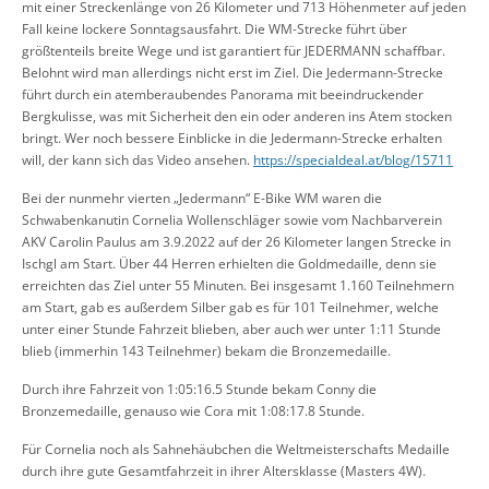
mit einer Streckenlänge von 26 Kilometer und 713 Höhenmeter auf jeden
Fall keine lockere Sonntagsausfahrt. Die WM-Strecke führt über
größtenteils breite Wege und ist garantiert für JEDERMANN schaffbar.
Belohnt wird man allerdings nicht erst im Ziel. Die Jedermann-Strecke
führt durch ein atemberaubendes Panorama mit beeindruckender
Bergkulisse, was mit Sicherheit den ein oder anderen ins Atem stocken
bringt. Wer noch bessere Einblicke in die Jedermann-Strecke erhalten
will, der kann sich das Video ansehen.
https://specialdeal.at/blog/15711
Bei der nunmehr vierten „Jedermann“ E-Bike WM waren die
Schwabenkanutin Cornelia Wollenschläger sowie vom Nachbarverein
AKV Carolin Paulus am 3.9.2022 auf der 26 Kilometer langen Strecke in
Ischgl am Start. Über 44 Herren erhielten die Goldmedaille, denn sie
erreichten das Ziel unter 55 Minuten. Bei insgesamt 1.160 Teilnehmern
am Start, gab es außerdem Silber gab es für 101 Teilnehmer, welche
unter einer Stunde Fahrzeit blieben, aber auch wer unter 1:11 Stunde
blieb (immerhin 143 Teilnehmer) bekam die Bronzemedaille.
Durch ihre Fahrzeit von 1:05:
16.5
Stunde bekam Conny die
Bronzemedaille, genauso wie Cora mit 1:08:
17.8
Stunde.
Für Cornelia noch als Sahnehäubchen die W
eltmeisterschafts
Medaille
durch ihre gute
Gesamtf
ahrzeit in ihrer Altersklasse
(Masters 4W)
.