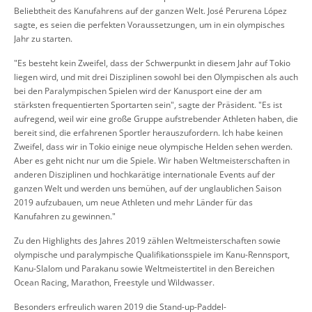
Beliebtheit des Kanufahrens auf der ganzen Welt. José Perurena López
sagte, es seien die perfekten Voraussetzungen, um in ein olympisches
Jahr zu starten.
"Es besteht kein Zweifel, dass der Schwerpunkt in diesem Jahr auf Tokio
liegen wird, und mit drei Disziplinen sowohl bei den Olympischen als auch
bei den Paralympischen Spielen wird der Kanusport eine der am
stärksten frequentierten Sportarten sein", sagte der Präsident. "Es ist
aufregend, weil wir eine große Gruppe aufstrebender Athleten haben, die
bereit sind, die erfahrenen Sportler herauszufordern. Ich habe keinen
Zweifel, dass wir in Tokio einige neue olympische Helden sehen werden.
Aber es geht nicht nur um die Spiele. Wir haben Weltmeisterschaften in
anderen Disziplinen und hochkarätige internationale Events auf der
ganzen Welt und werden uns bemühen, auf der unglaublichen Saison
2019 aufzubauen, um neue Athleten und mehr Länder für das
Kanufahren zu gewinnen."
Zu den Highlights des Jahres 2019 zählen Weltmeisterschaften sowie
olympische und paralympische Qualifikationsspiele im Kanu-Rennsport,
Kanu-Slalom und Parakanu sowie Weltmeistertitel in den Bereichen
Ocean Racing, Marathon, Freestyle und Wildwasser.
Besonders erfreulich waren 2019 die Stand-up-Paddel-