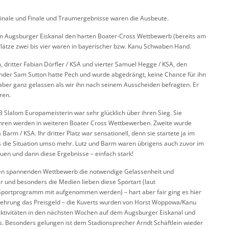
finale und Finale und Traumergebnisse waren die Ausbeute.
m Augsburger Eiskanal den harten Boater-Cross Wettbewerb (bereits am
 Plätze zwei bis vier waren in bayerischer bzw. Kanu Schwaben Hand.
 dritter Fabian Dörfler / KSA und vierter Samuel Hegge / KSA, den
nder Sam Sutton hatte Pech und wurde abgedrängt, keine Chance für ihn
 aber ganz gelassen als wir ihn nach seinem Ausscheiden befragten. Er
ren.
3 Slalom Europameisterin war sehr glücklich über ihren Sieg. Sie
fahren werden in weiteren Boater Cross Wettbewerben. Zweite wurde
rm / KSA. Ihr dritter Platz war sensationell, denn sie startete ja im
s die Situation umso mehr. Lutz und Barm waren übrigens auch zuvor im
uen und dann diese Ergebnisse – einfach stark!
en spannenden Wettbewerb die notwendige Gelassenheit und
er und besonders die Medien lieben diese Sportart (laut
 Sportprogramm mit aufgenommen werden) – hart aber fair ging es hier
gerehrung das Preisgeld – die Kuverts wurden von Horst Woppowa/Kanu
Aktivitäten in den nächsten Wochen auf dem Augsburger Eiskanal und
s. Besonders gelungen ist dem Stadionsprecher Arndt Schäftlein wieder