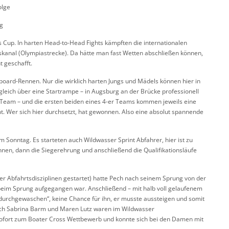
olge
g
 Cup. In harten Head-to-Head Fights kämpften die internationalen
kanal (Olympiastrecke). Da hätte man fast Wetten abschließen können,
t geschafft.
wboard-Rennen. Nur die wirklich harten Jungs und Mädels können hier in
tgleich über eine Startrampe – in Augsburg an der Brücke professionell
Team – und die ersten beiden eines 4-er Teams kommen jeweils eine
mt. Wer sich hier durchsetzt, hat gewonnen. Also eine absolut spannende
m Sonntag. Es starteten auch Wildwasser Sprint Abfahrer, hier ist zu
nnen, dann die Siegerehrung und anschließend die Qualifikationsläufe
 Abfahrtsdisziplinen gestartet) hatte Pech nach seinem Sprung von der
r beim Sprung aufgegangen war. Anschließend – mit halb voll gelaufenem
durchgewaschen“, keine Chance für ihn, er musste aussteigen und somit
uch Sabrina Barm und Maren Lutz waren im Wildwasser
sofort zum Boater Cross Wettbewerb und konnte sich bei den Damen mit