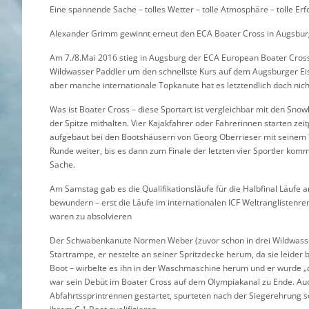
Eine spannende Sache – tolles Wetter – tolle Atmosphäre – tolle Erf
Alexander Grimm gewinnt erneut den ECA Boater Cross in Augsbur
Am 7./8.Mai 2016 stieg in Augsburg der ECA European Boater Cross
Wildwasser Paddler um den schnellste Kurs auf dem Augsburger Eis
aber manche internationale Topkanute hat es letztendlich doch nich
Was ist Boater Cross – diese Sportart ist vergleichbar mit den Sno
der Spitze mithalten. Vier Kajakfahrer oder Fahrerinnen starten zei
aufgebaut bei den Bootshäusern von Georg Oberrieser mit seinem 
Runde weiter, bis es dann zum Finale der letzten vier Sportler kom
Sache.
Am Samstag gab es die Qualifikationsläufe für die Halbfinal Läufe a
bewundern – erst die Läufe im internationalen ICF Weltranglistenre
waren zu absolvieren
Der Schwabenkanute Normen Weber (zuvor schon in drei Wildwasser
Startrampe, er nestelte an seiner Spritzdecke herum, da sie leide
Boot – wirbelte es ihn in der Waschmaschine herum und er wurde „
war sein Debüt im Boater Cross auf dem Olympiakanal zu Ende. A
Abfahrtssprintrennen gestartet, spurteten nach der Siegerehrung 