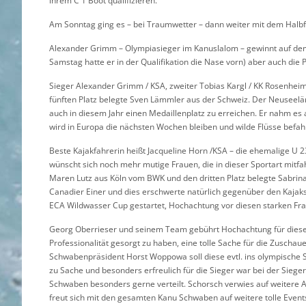
ihrem C 1 Boot qualifizieren.
Am Sonntag ging es – bei Traumwetter – dann weiter mit dem Halb
Alexander Grimm – Olympiasieger im Kanuslalom – gewinnt auf de
Samstag hatte er in der Qualifikation die Nase vorn) aber auch die
Sieger Alexander Grimm / KSA, zweiter Tobias Kargl / KK Rosenheim,
fünften Platz belegte Sven Lämmler aus der Schweiz. Der Neuseelä
auch in diesem Jahr einen Medaillenplatz zu erreichen. Er nahm es
wird in Europa die nächsten Wochen bleiben und wilde Flüsse befah
Beste Kajakfahrerin heißt Jacqueline Horn /KSA – die ehemalige U 2
wünscht sich noch mehr mutige Frauen, die in dieser Sportart mit
Maren Lutz aus Köln vom BWK und den dritten Platz belegte Sabrina Ba
Canadier Einer und dies erschwerte natürlich gegenüber den Kajak
ECA Wildwasser Cup gestartet, Hochachtung vor diesen starken Fra
Georg Oberrieser und seinem Team gebührt Hochachtung für dies
Professionalität gesorgt zu haben, eine tolle Sache für die Zuschau
Schwabenpräsident Horst Woppowa soll diese evtl. ins olympische
zu Sache und besonders erfreulich für die Sieger war bei der Sie
Schwaben besonders gerne verteilt. Schorsch verwies auf weitere 
freut sich mit den gesamten Kanu Schwaben auf weitere tolle Event