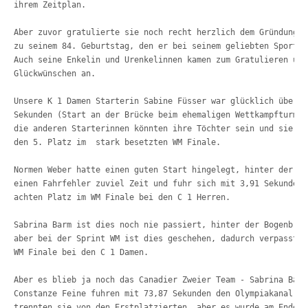
ihrem Zeitplan.
Aber zuvor gratulierte sie noch recht herzlich dem Gründungsm
zu seinem 84. Geburtstag, den er bei seinem geliebten Sport –
Auch seine Enkelin und Urenkelinnen kamen zum Gratulieren und
Glückwünschen an.
Unsere K 1 Damen Starterin Sabine Füsser war glücklich über i
Sekunden (Start an der Brücke beim ehemaligen Wettkampfturm b
die anderen Starterinnen könnten ihre Töchter sein und sie al
den 5. Platz im  stark besetzten 
WM Finale.
Normen Weber hatte einen guten Start hingelegt, hinter der Bo
einen Fahrfehler zuviel Zeit und fuhr sich mit 3,91 Sekunden 
achten Platz im WM Finale bei den C 1 Herren.
Sabrina Barm ist dies noch nie passiert, hinter der Bogenbrüc
aber bei der Sprint WM ist dies geschehen, dadurch verpasste 
WM Finale bei den C 1 Damen.
Aber es blieb ja noch das Canadier Zweier Team - Sabrina Barm
Constanze Feine fuhren mit 73,87 Sekunden den Olympiakanal hi
trennten 
sie von den Erstplatzierten, aber es wurde am Ende d