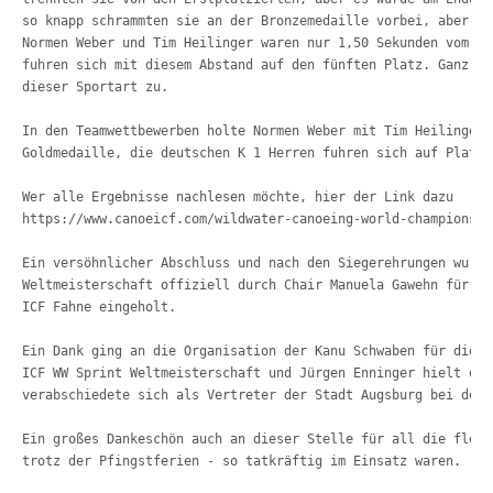
so knapp 
schrammten sie an der Bronzemedaille vorbei, aber da
Normen Weber und 
Tim Heilinger waren nur 1,50 Sekunden vom Er
fuhren sich mit diesem 
Abstand auf den fünften Platz. Ganz sc
dieser Sportart zu.
In den Teamwettbewerben holte Normen Weber mit Tim Heilinger 
Goldmedaille, die deutschen K 1 Herren fuhren sich auf Platz 
Wer alle Ergebnisse nachlesen möchte, hier der Link dazu

Ein versöhnlicher Abschluss und nach den Siegerehrungen wurde
Weltmeisterschaft offiziell durch Chair Manuela Gawehn für be
ICF 
Fahne eingeholt. 
Ein Dank ging an die Organisation der Kanu Schwaben für die t
ICF WW 
Sprint Weltmeisterschaft und Jürgen Enninger hielt ein
verabschiedete 
sich als Vertreter der Stadt Augsburg bei den 
Ein großes Dankeschön auch an dieser Stelle für all die fleiß
trotz der Pfingstferien - so tatkräftig im Einsatz waren. 