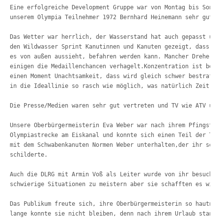
Eine erfolgreiche Development Gruppe war von Montag bis Sonnt
unserem Olympia Teilnehmer 1972 Bernhard Heinemann sehr gut u
Das Wetter war herrlich, der Wasserstand hat auch gepasst und
den Wildwasser Sprint Kanutinnen und Kanuten gezeigt, dass er
es von außen aussieht, befahren werden kann. Mancher Dreher n
einigen die Medaillenchancen verhagelt.Konzentration ist bei 
einen Moment Unachtsamkeit, dass wird gleich schwer bestraft 
in die Ideallinie so rasch wie möglich, was natürlich Zeit ko
Die Presse/Medien waren sehr gut vertreten und TV wie ATV und
Unsere Oberbürgermeisterin Eva Weber war nach ihrem Pfingstur
Olympiastrecke am Eiskanal und konnte sich einen Teil der Tea
mit dem Schwabenkanuten Normen Weber unterhalten,der ihr sein
schilderte. 
Auch die DLRG mit Armin Voß als Leiter wurde von ihr besucht,
schwierige Situationen zu meistern aber sie schafften es wie 
Das Publikum freute sich, ihre Oberbürgermeisterin so hautnah
lange konnte sie nicht bleiben, denn nach ihrem Urlaub stande