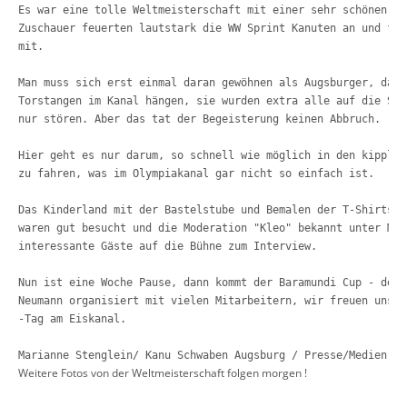
Es war eine tolle Weltmeisterschaft mit einer sehr schönen Er
Zuschauer 
feuerten lautstark die WW Sprint Kanuten an und fie
mit. 
Man muss sich erst einmal daran gewöhnen als Augsburger, daß 
Torstangen im Kanal hängen, sie wurden extra alle auf die Sei
nur stören. Aber das tat der Begeisterung keinen Abbruch.
Hier geht es nur darum, so schnell wie möglich in den kipplig
zu fahren, was im Olympiakanal gar nicht so einfach ist.
Das Kinderland mit der Bastelstube und Bemalen der T-Shirts k
waren gut besucht und die Moderation "Kleo" bekannt unter Mar
interessante 
Gäste auf die Bühne zum Interview. 
Nun ist eine Woche Pause, dann kommt der Baramundi Cup - den 
Neumann 
organisiert mit vielen Mitarbeitern, wir freuen uns a
-Tag am Eiskanal.

Marianne Stenglein/ Kanu Schwaben Augsburg / Presse/Medien,11
Weitere Fotos von der Weltmeisterschaft folgen morgen !