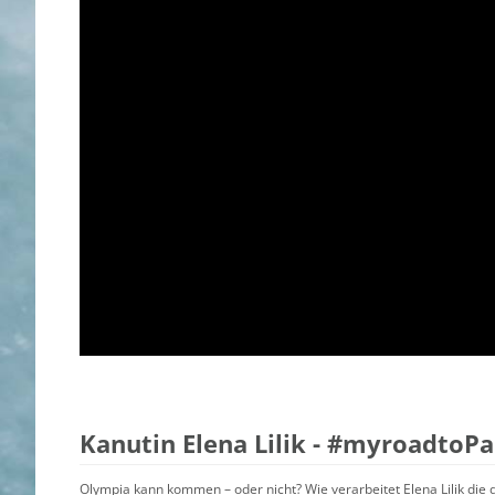
Kanutin Elena Lilik - #myroadtoPa
Olympia kann kommen – oder nicht? Wie verarbeitet Elena Lilik die