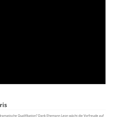
ris
 dramatische Qualifikation? Dank Ehemann Leon wächt die Vorfreude auf