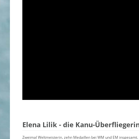
Elena Lilik - die Kanu-Überfliege
Zweimal Weltmeisterin, zehn Medaillen bei WM und EM insgesamt. 