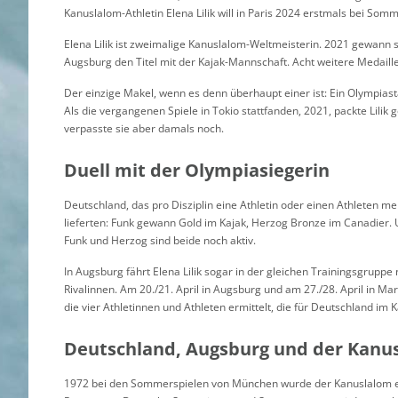
Kanuslalom-Athletin Elena Lilik will in Paris 2024 erstmals bei Som
Elena Lilik ist zweimalige Kanuslalom-Weltmeisterin. 2021 gewann si
Augsburg den Titel mit der Kajak-Mannschaft. Acht weitere Medaillen
Der einzige Makel, wenn es denn überhaupt einer ist: Ein Olympiastar
Als die vergangenen Spiele in Tokio stattfanden, 2021, packte Lilik
verpasste sie aber damals noch.
Duell mit der Olympiasiegerin
Deutschland, das pro Disziplin eine Athletin oder einen Athleten m
lieferten: Funk gewann Gold im Kajak, Herzog Bronze im Canadier
Funk und Herzog sind beide noch aktiv.
In Augsburg fährt Elena Lilik sogar in der gleichen Trainingsgruppe
Rivalinnen. Am 20./21. April in Augsburg und am 27./28. April in 
die vier Athletinnen und Athleten ermittelt, die für Deutschland im 
Deutschland, Augsburg und der Kanu
1972 bei den Sommerspielen von München wurde der Kanuslalom er