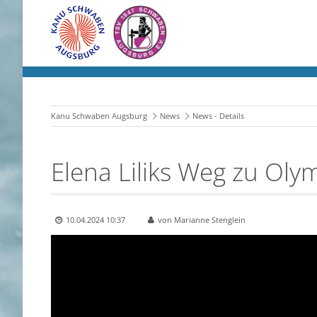
Kanu Schwaben Augsburg
News
News - Details
Elena Liliks Weg zu Oly
10.04.2024 10:37
von Marianne Stenglein