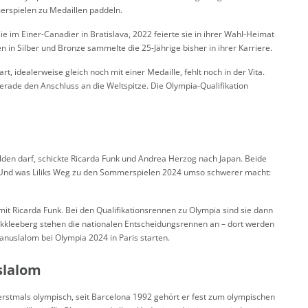
merspielen zu Medaillen paddeln.
e im Einer-Canadier in Bratislava, 2022 feierte sie in ihrer Wahl-Heimat
 in Silber und Bronze sammelte die 25-Jährige bisher in ihrer Karriere.
t, idealerweise gleich noch mit einer Medaille, fehlt noch in der Vita.
 gerade den Anschluss an die Weltspitze. Die Olympia-Qualifikation
elden darf, schickte Ricarda Funk und Andrea Herzog nach Japan. Beide
. Und was Liliks Weg zu den Sommerspielen 2024 umso schwerer macht:
 mit Ricarda Funk. Bei den Qualifikationsrennen zu Olympia sind sie dann
Markkleeberg stehen die nationalen Entscheidungsrennen an – dort werden
Kanuslalom bei Olympia 2024 in Paris starten.
slalom
stmals olympisch, seit Barcelona 1992 gehört er fest zum olympischen