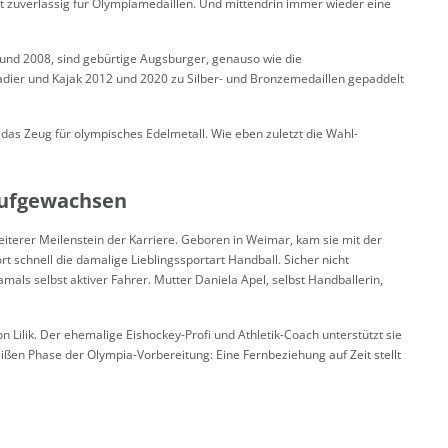
 zuverlässig für Olympiamedaillen. Und mittendrin immer wieder eine
 und 2008, sind gebürtige Augsburger, genauso wie die
adier und Kajak 2012 und 2020 zu Silber- und Bronzemedaillen gepaddelt
 das Zeug für olympisches Edelmetall. Wie eben zuletzt die Wahl-
 aufgewachsen
weiterer Meilenstein der Karriere. Geboren in Weimar, kam sie mit der
t schnell die damalige Lieblingssportart Handball. Sicher nicht
amals selbst aktiver Fahrer. Mutter Daniela Apel, selbst Handballerin,
ilik. Der ehemalige Eishockey-Profi und Athletik-Coach unterstützt sie
heißen Phase der Olympia-Vorbereitung: Eine Fernbeziehung auf Zeit stellt