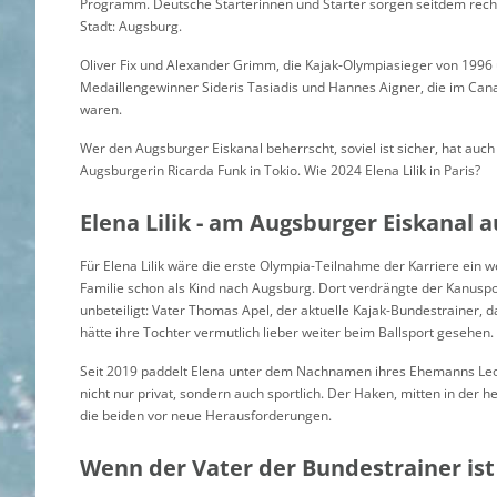
Programm. Deutsche Starterinnen und Starter sorgen seitdem recht
Stadt: Augsburg.
Oliver Fix und Alexander Grimm, die Kajak-Olympiasieger von 1996
Medaillengewinner Sideris Tasiadis und Hannes Aigner, die im Can
waren.
Wer den Augsburger Eiskanal beherrscht, soviel ist sicher, hat auch
Augsburgerin Ricarda Funk in Tokio. Wie 2024 Elena Lilik in Paris?
Elena Lilik - am Augsburger Eiskanal
Für Elena Lilik wäre die erste Olympia-Teilnahme der Karriere ein 
Familie schon als Kind nach Augsburg. Dort verdrängte der Kanuspor
unbeteiligt: Vater Thomas Apel, der aktuelle Kajak-Bundestrainer, d
hätte ihre Tochter vermutlich lieber weiter beim Ballsport gesehen.
Seit 2019 paddelt Elena unter dem Nachnamen ihres Ehemanns Leon L
nicht nur privat, sondern auch sportlich. Der Haken, mitten in der 
die beiden vor neue Herausforderungen.
Wenn der Vater der Bundestrainer ist