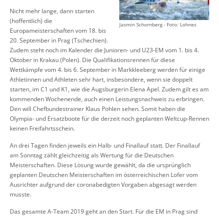
Nicht mehr lange, dann starten
(hoffentlich) die
Jasmin Schornberg - Foto: Lohnes
Europameisterschaften vom 18. bis
20. September in Prag (Tschechien).
Zudem steht noch im Kalender die Junioren- und U23-EM vom 1. bis 4.
Oktober in Krakau (Polen). Die Qualifikationsrennen für diese
Wettkämpfe vom 4. bis 6. September in Markkleeberg werden für einige
Athletinnen und Athleten sehr hart, insbesondere, wenn sie doppelt
starten, im C1 und K1, wie die Augsburgerin Elena Apel. Zudem gilt es am
kommenden Wochenende, auch einen Leistungsnachweis zu erbringen.
Den will Chefbundestrainer Klaus Pohlen sehen. Somit haben die
Olympia- und Ersatzboote für die derzeit noch geplanten Weltcup-Rennen
keinen Freifahrtsschein.
An drei Tagen finden jeweils ein Halb- und Finallauf statt. Der Finallauf
am Sonntag zählt gleichzeitig als Wertung für die Deutschen
Meisterschaften. Diese Lösung wurde gewählt, da die ursprünglich
geplanten Deutschen Meisterschaften im österreichischen Lofer vom
Ausrichter aufgrund der coronabedigten Vorgaben abgesagt werden
musste.
Das gesamte A-Team 2019 geht an den Start. Für die EM in Prag sind