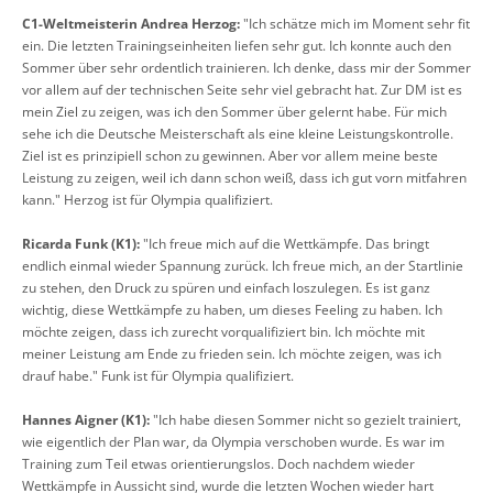
C1-Weltmeisterin Andrea Herzog:
"Ich schätze mich im Moment sehr fit
ein. Die letzten Trainingseinheiten liefen sehr gut. Ich konnte auch den
Sommer über sehr ordentlich trainieren. Ich denke, dass mir der Sommer
vor allem auf der technischen Seite sehr viel gebracht hat. Zur DM ist es
mein Ziel zu zeigen, was ich den Sommer über gelernt habe. Für mich
sehe ich die Deutsche Meisterschaft als eine kleine Leistungskontrolle.
Ziel ist es prinzipiell schon zu gewinnen. Aber vor allem meine beste
Leistung zu zeigen, weil ich dann schon weiß, dass ich gut vorn mitfahren
kann." Herzog ist für Olympia qualifiziert.
Ricarda Funk (K1):
"Ich freue mich auf die Wettkämpfe. Das bringt
endlich einmal wieder Spannung zurück. Ich freue mich, an der Startlinie
zu stehen, den Druck zu spüren und einfach loszulegen. Es ist ganz
wichtig, diese Wettkämpfe zu haben, um dieses Feeling zu haben. Ich
möchte zeigen, dass ich zurecht vorqualifiziert bin. Ich möchte mit
meiner Leistung am Ende zu frieden sein. Ich möchte zeigen, was ich
drauf habe." Funk ist für Olympia qualifiziert.
Hannes Aigner (K1):
"Ich habe diesen Sommer nicht so gezielt trainiert,
wie eigentlich der Plan war, da Olympia verschoben wurde. Es war im
Training zum Teil etwas orientierungslos. Doch nachdem wieder
Wettkämpfe in Aussicht sind, wurde die letzten Wochen wieder hart