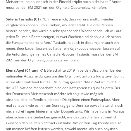
Meistertitel holen, den ich in der Einzeldisziplin noch nicht habe." Anton
muss bei der EM 2021 um den Olympia-Quotenplatz kämpfen.
Sideris Tasiadis (C1):
"Ich freue mich, dass wir uns endlich wieder
vergleichen können, um zu sehen, wo jeder steht. Die drei Rennen
hintereinander, das wird ein sehr spannendes Wochenende. Ich will auf
jeden Fall mein Bestes zeigen, in zwei Wochen sind dann ja auch schon
die Europameisterschaften." Tasiadis hat sich in diesem Jahr auch ein
neues Boot bauen lassen, so hat er ein Kajakboot anpassen lassen auf
die Anforderungen eines Canadier-Bootes. Tasiadis muss bei der EM
2021 um den Olympia-Quotenplatz kämpfen.
Elena Apel (C1 und K1):
Sie schaffte 2019 in beiden Disziplinen bei den
nationalen Ausscheidungen um den Olympia-Startplatz Rang zwei. Somit
ist sie als Ersatzboot für die EM in Prag gesetzt. "Mein Ziel ist, mich für
die U23-Nationalmannschaft in beiden Kategorien zu qualifizieren. Bei
der Deutschen Meisterschaft möchte ich so gut wie möglich
abschneiden, hoffentlich in beiden Disziplinen einen Podestplatz. Aber
mal schauen, wie es mir am Sonntag geht: Denn so etwas hatte ich noch
nie, an drei Tagen hintereinander Doppelstarts. Wir haben uns im Voraus
aber schon viele Gedanken gemacht, wie das zu schaffen ist, weil ich
zwischen den Läufen nicht viel Zeit habe. Am dritten Tag könnte es also
mit meinen Kräften kritisch werden, sowohl mental als auch physisch.