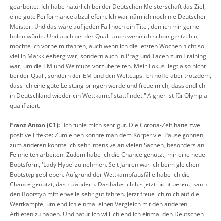
gearbeitet. Ich habe natürlich bei der Deutschen Meisterschaft das Ziel,
eine gute Performance abzuliefern. Ich war nämlich noch nie Deutscher
Meister. Und das wäre auf jeden Fall noch ein Titel, den ich mir gerne
holen würde. Und auch bei der Quali, auch wenn ich schon gestzt bin,
möchte ich vorne mitfahren, auch wenn ich die letzten Wochen nicht so
viel in Markkleeberg war, sondern auch in Prag und Tacen zum Training
war, um die EM und Weltcups vorzubereiten. Mein Fokus liegt also nicht
bei der Quali, sondern der EM und den Weltcups. Ich hoffe aber trotzdem,
dass ich eine gute Leistung bringen werde und freue mich, dass endlich
in Deutschland wieder ein Wettkampf stattfindet." Aigner ist für Olympia
qualifiziert.
Franz Anton (C1):
"Ich fühle mich sehr gut. Die Corona-Zeit hatte zwei
positive Effekte: Zum einen konnte man dem Körper viel Pause gönnen,
zum anderen konnte ich sehr intensive an vielen Sachen, besonders an
Feinheiten arbeiten. Zudem habe ich die Chance genutzt, mir eine neue
Bootsform, 'Lady Hype' zu nehmen. Seit Jahren war ich beim gleichen
Bootstyp geblieben. Aufgrund der Wettkampfausfälle habe ich die
Chance genutzt, das zu ändern. Das habe ich bis jetzt nicht bereut, kann
den Bootstyp mittlerweile sehr gut fahren. Jetzt freue ich mich auf die
Wettkämpfe, um endlich einmal einen Vergleich mit den anderen
Athleten zu haben. Und natürlich will ich endlich einmal den Deutschen