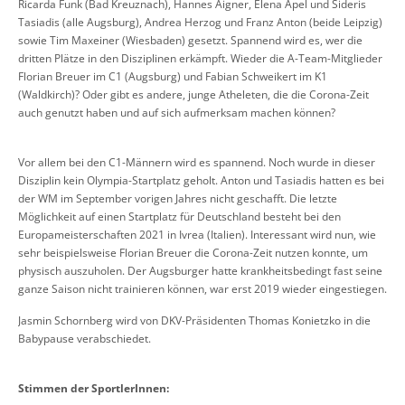
Ricarda Funk (Bad Kreuznach), Hannes Aigner, Elena Apel und Sideris
Tasiadis (alle Augsburg), Andrea Herzog und Franz Anton (beide Leipzig)
sowie Tim Maxeiner (Wiesbaden) gesetzt. Spannend wird es, wer die
dritten Plätze in den Disziplinen erkämpft. Wieder die A-Team-Mitglieder
Florian Breuer im C1 (Augsburg) und Fabian Schweikert im K1
(Waldkirch)? Oder gibt es andere, junge Atheleten, die die Corona-Zeit
auch genutzt haben und auf sich aufmerksam machen können?
Vor allem bei den C1-Männern wird es spannend. Noch wurde in dieser
Disziplin kein Olympia-Startplatz geholt. Anton und Tasiadis hatten es bei
der WM im September vorigen Jahres nicht geschafft. Die letzte
Möglichkeit auf einen Startplatz für Deutschland besteht bei den
Europameisterschaften 2021 in Ivrea (Italien). Interessant wird nun, wie
sehr beispielsweise Florian Breuer die Corona-Zeit nutzen konnte, um
physisch auszuholen. Der Augsburger hatte krankheitsbedingt fast seine
ganze Saison nicht trainieren können, war erst 2019 wieder eingestiegen.
Jasmin Schornberg wird von DKV-Präsidenten Thomas Konietzko in die
Babypause verabschiedet.
Stimmen der SportlerInnen: