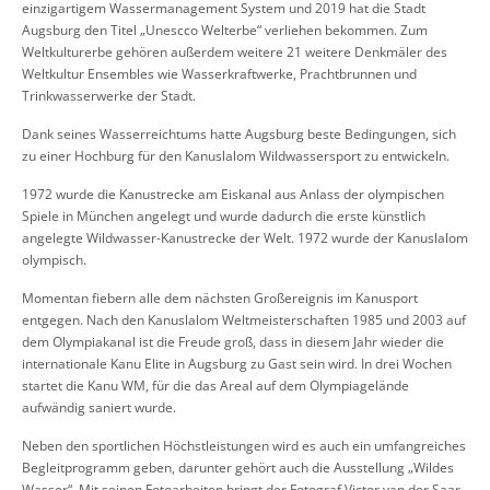
einzigartigem Wassermanagement System und 2019 hat die Stadt
Augsburg den Titel „Unescco Welterbe“ verliehen bekommen. Zum
Weltkulturerbe gehören außerdem weitere 21 weitere Denkmäler des
Weltkultur Ensembles wie Wasserkraftwerke, Prachtbrunnen und
Trinkwasserwerke der Stadt.
Dank seines Wasserreichtums hatte Augsburg beste Bedingungen, sich
zu einer Hochburg für den Kanuslalom Wildwassersport zu entwickeln.
1972 wurde die Kanustrecke am Eiskanal aus Anlass der olympischen
Spiele in München angelegt und wurde dadurch die erste künstlich
angelegte Wildwasser-Kanustrecke der Welt. 1972 wurde der Kanuslalom
olympisch.
Momentan fiebern alle dem nächsten Großereignis im Kanusport
entgegen. Nach den Kanuslalom Weltmeisterschaften 1985 und 2003 auf
dem Olympiakanal ist die Freude groß, dass in diesem Jahr wieder die
internationale Kanu Elite in Augsburg zu Gast sein wird. In drei Wochen
startet die Kanu WM, für die das Areal auf dem Olympiagelände
aufwändig saniert wurde.
Neben den sportlichen Höchstleistungen wird es auch ein umfangreiches
Begleitprogramm geben, darunter gehört auch die Ausstellung „Wildes
Wasser“. Mit seinen Fotoarbeiten bringt der Fotograf Victor van der Saar