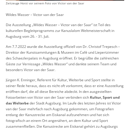
Zeitzeuge Horst vor seinem Foto von Victor van der Saar
Wildes Wasser – Victor van der Saar
Die Ausstellung „Wildes Wasser – Victor van der Saar“ ist Teil des
kulturellen Begleitprogramms zur Kanuslalom Weltmeisterschaft in
Augsburg vom 26. - 31. Juli.
Am 7.7.2022 wurde die Ausstellung offiziell von Dr. Christof Trepesch –
Direktor der Kunstsammlungen & Museen im Café und Liepertzimmer
des Schaezlerpalais in Augsburg eröffnet. Er begrüßte die zahlreichen
Gäste zur Vernissage „Wildes Wasser“ und dankte seinem Team und
besonders Victor van der Saar.
Jürgen K. Enninger, Referent für Kultur, Welterbe und Sport stellte in
seiner Rede heraus, dass es nicht oft vorkommt, dass er eine Ausstellung
eröffnen darf, die all diese Bereiche abdeckt. In den ausgestellten
Fotoarbeiten von Victor van der Saar verbinden sich
Kultur, Sport und
das Welterbe
der Stadt Augsburg.
Im Laufe des letzten Jahres ist Victor
van der Saar mehrfach nach Augsburg gekommen, um Fotografien
entlang der Kanustrecke am Eiskanal aufzunehmen und hat sich
fotografisch an einem Ort angenähert, an dem Kultur und Sport
zusammenfließen. Die Kanustrecke am Eiskanal gehört zu Augsburgs