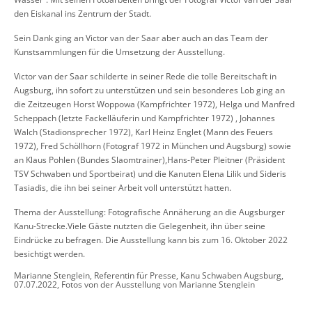
den Eiskanal ins Zentrum der Stadt.
Sein Dank ging an Victor van der Saar aber auch an das Team der
Kunstsammlungen für die Umsetzung der Ausstellung.
Victor van der Saar schilderte in seiner Rede die tolle Bereitschaft in
Augsburg, ihn sofort zu unterstützen und sein besonderes Lob ging an
die Zeitzeugen
Horst Woppowa
(Kampfrichter 1972)
, Helga und Manfred
Scheppach (letzte Fackelläuferin und Kampfrichter 1972) ,
Johannes
Walch (Stadionsprecher 1972), Karl Heinz Englet (Mann des Feuers
1972), Fred Schöllhorn (Fotograf 1972 in München und Augsburg) sowie
an Klaus Pohlen
(Bundes Slaomtrainer)
,
Hans-
Peter Pleitner
(Präsident
TSV Schwaben und Sportbeirat) und die Kanuten
Elena Lilik und Sideris
Tasiadis, die ihn bei seiner Arbeit voll unterstützt hatten.
Thema der Ausstellung:
Fotografische Annäherung an die Augsburger
Kanu-Strecke.Viele Gäste nutzten die Gelegenheit, ihn über seine
Eindrücke zu befragen. Die Ausstellung
kann bis zum 16. Oktober 2022
besichtigt werden.
Marianne Stenglein, Referentin für Presse, Kanu Schwaben Augsburg,
07.07.2022, Fotos von der Ausstellung von Marianne Stenglein