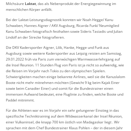
Milchsäure
Laktat
, das als Nebenprodukt der Energiegewinnung im
menschlichen Körper anfällt.
Bei der Laktat-Leistungsdiagnostik konnten wir Noah Hegge/ Kanu
Schwaben, Hannes Aigner / AKV Augsburg, Ricarda Funk/ Neumitglied
Kanu Schwaben fotografisch festhalten sowie Sideris Tasiadis und Julian
Lindolf an der Strecke fotografieren.
Die DKV Kadersportler Aigner, Lilik, Hanke, Hegge und Funk aus
Augsburg sowie weitere Kadersportler aus Leipzig reisten am Samstag,
29.01.2022 früh via Paris zum vierwöchigen Warmwasserlehrgang auf
die Insel Reunion. 11 Stunden Flug von Paris ist ja nicht so aufwendig, wie
die Reisen im Vorjahr nach Tokio zu den olympischen Spielen.
Schwierigkeiten machen einige bekannte Airlines, weil sie die Kanuslalom
Boote nicht mehr mitnehmen möchten (Gewicht 9 kg beim Kajak Einer
sowie beim Canadier Einer) und somit für die Bundestrainer einen
immensen Aufwand bedeutet, eine Fluglinie zu finden, welche Boote und
Paddel mitnimmt.
Für die Athleten war es im Vorjahr ein sehr gelungener Einstieg in das
spezifische Techniktraining auf dem Wildwasserkanal der Insel Réunion,
einer Vulkaninsel, die knapp 700 km östlich von Madagaskar liegt . Wir
sprachen mit dem Chef Bundestrainer Klaus Pohlen – der in diesem Jahr