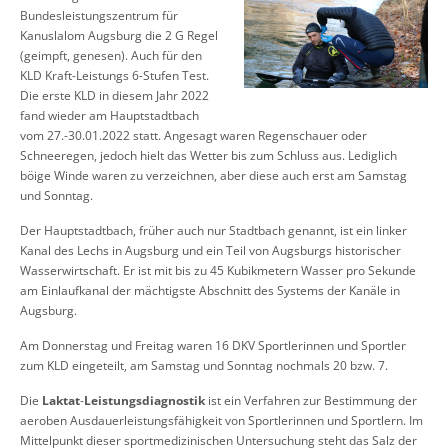
Bundesleistungszentrum für
Kanuslalom Augsburg die 2 G Regel
(geimpft, genesen). Auch für den
KLD Kraft-Leistungs 6-Stufen Test.
Die erste KLD in diesem Jahr 2022
fand wieder am Hauptstadtbach
vom 27.-30.01.2022 statt. Angesagt waren Regenschauer oder
Schneeregen, jedoch hielt das Wetter bis zum Schluss aus. Lediglich
böige Winde waren zu verzeichnen, aber diese auch erst am Samstag
und Sonntag.
Der Hauptstadtbach, früher auch nur Stadtbach genannt, ist ein linker
Kanal des Lechs in Augsburg und ein Teil von Augsburgs historischer
Wasserwirtschaft. Er ist mit bis zu 45 Kubikmetern Wasser pro Sekunde
am Einlaufkanal der mächtigste Abschnitt des Systems der Kanäle in
Augsburg.
Am Donnerstag und Freitag waren 16 DKV Sportlerinnen und Sportler
zum KLD eingeteilt, am Samstag und Sonntag nochmals 20 bzw. 7.
Die
Laktat
-
Leistungsdiagnostik
ist ein Verfahren zur Bestimmung der
aeroben Ausdauerleistungsfähigkeit von Sportlerinnen und Sportlern. Im
Mittelpunkt dieser sportmedizinischen Untersuchung steht das Salz der