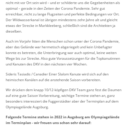
nicht mit vor Ort sein wird – und er schilderte uns die Gegebenheiten als
optimal – gerade in den Zeiten der Corona Pandemie. Sehr gut
erreichbar, nicht zu lange Flugzeiten und perfekte Bedingungen vor Ort.
Der Wildwasserkanal ist übrigen mindestens zehn Jahre alt und gleicht
etwas der Strecke in Markkleeberg, schließlich sind die Architekten ja
dieselben.
Auch im Vorjahr litten die Menschen schon unter der Corona Pandemie,
aber das Gelände war hermetisch abgeriegelt und kein Unbefugter
konnte es betreten, die Unterbringung war auch optimal, keine weiten
Wege bis zur Strecke. Also gute Voraussetzungen für die Topkanutinnen
und Kanuten des DKV in den nächsten vier Wochen.
Sideris Tasiadis / Canadier Einer Slalom Kanute wird sich auf den
heimischen Kanälen auf die anstehende Saison vorbereiten.
Wir drücken dem knapp 10/12-köpfigen DKV Team ganz fest die Daumen
auf eine gute Saison Vorbereitung, wichtige Termine stehen an, ganz
besonders interessiert die Fuggerstädter aber der Terminplan auf dem
Olympiagelände Augsburg.
Folgende Termine stehen in 2022 in Augsburg am Olympiagelände
im Terminplan - wir freuen uns schon sehr darauf: