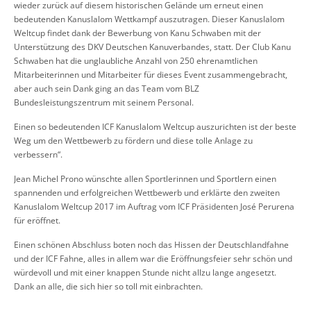
wieder zurück auf diesem historischen Gelände um erneut einen
bedeutenden Kanuslalom Wettkampf auszutragen. Dieser Kanuslalom
Weltcup findet dank der Bewerbung von Kanu Schwaben mit der
Unterstützung des DKV Deutschen Kanuverbandes, statt. Der Club Kanu
Schwaben hat die unglaubliche Anzahl von 250 ehrenamtlichen
Mitarbeiterinnen und Mitarbeiter für dieses Event zusammengebracht,
aber auch sein Dank ging an das Team vom BLZ
Bundesleistungszentrum mit seinem Personal.
Einen so bedeutenden ICF Kanuslalom Weltcup auszurichten ist der beste
Weg um den Wettbewerb zu fördern und diese tolle Anlage zu
verbessern“.
Jean Michel Prono wünschte allen Sportlerinnen und Sportlern einen
spannenden und erfolgreichen Wettbewerb und erklärte den zweiten
Kanuslalom Weltcup 2017 im Auftrag vom ICF Präsidenten José Perurena
für eröffnet.
Einen schönen Abschluss boten noch das Hissen der Deutschlandfahne
und der ICF Fahne, alles in allem war die Eröffnungsfeier sehr schön und
würdevoll und mit einer knappen Stunde nicht allzu lange angesetzt.
Dank an alle, die sich hier so toll mit einbrachten.