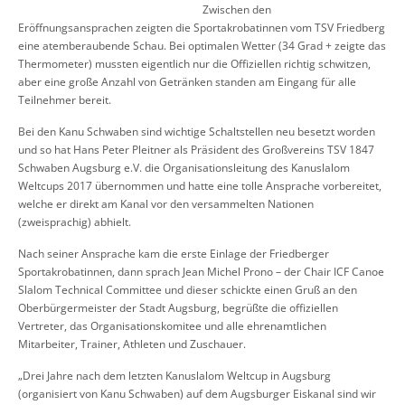
Zwischen den
Eröffnungsansprachen zeigten die Sportakrobatinnen vom TSV Friedberg
eine atemberaubende Schau. Bei optimalen Wetter (34 Grad + zeigte das
Thermometer) mussten eigentlich nur die Offiziellen richtig schwitzen,
aber eine große Anzahl von Getränken standen am Eingang für alle
Teilnehmer bereit.
Bei den Kanu Schwaben sind wichtige Schaltstellen neu besetzt worden
und so hat Hans Peter Pleitner als Präsident des Großvereins TSV 1847
Schwaben Augsburg e.V. die Organisationsleitung des Kanuslalom
Weltcups 2017 übernommen und hatte eine tolle Ansprache vorbereitet,
welche er direkt am Kanal vor den versammelten Nationen
(zweisprachig) abhielt.
Nach seiner Ansprache kam die erste Einlage der Friedberger
Sportakrobatinnen, dann sprach Jean Michel Prono – der Chair ICF Canoe
Slalom Technical Committee und dieser schickte einen Gruß an den
Oberbürgermeister der Stadt Augsburg, begrüßte die offiziellen
Vertreter, das Organisationskomitee und alle ehrenamtlichen
Mitarbeiter, Trainer, Athleten und Zuschauer.
„Drei Jahre nach dem letzten Kanuslalom Weltcup in Augsburg
(organisiert von Kanu Schwaben) auf dem Augsburger Eiskanal sind wir