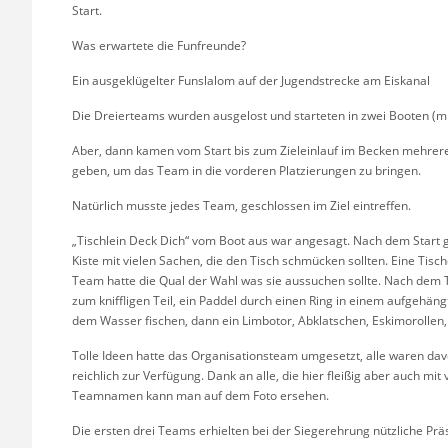
Start.
Was erwartete die Funfreunde?
Ein ausgeklügelter Funslalom auf der Jugendstrecke am Eiskanal
Die Dreierteams wurden ausgelost und starteten in zwei Booten (m
Aber, dann kamen vom Start bis zum Zieleinlauf im Becken mehrere
geben, um das Team in die vorderen Platzierungen zu bringen.
Natürlich musste jedes Team, geschlossen im Ziel eintreffen.
„Tischlein Deck Dich“ vom Boot aus war angesagt. Nach dem Start gi
Kiste mit vielen Sachen, die den Tisch schmücken sollten. Eine Tisc
Team hatte die Qual der Wahl was sie aussuchen sollte. Nach dem T
zum kniffligen Teil, ein Paddel durch einen Ring in einem aufgehä
dem Wasser fischen, dann ein Limbotor, Abklatschen, Eskimorollen,
Tolle Ideen hatte das Organisationsteam umgesetzt, alle waren dav
reichlich zur Verfügung. Dank an alle, die hier fleißig aber auch m
Teamnamen kann man auf dem Foto ersehen.
Die ersten drei Teams erhielten bei der Siegerehrung nützliche Prä