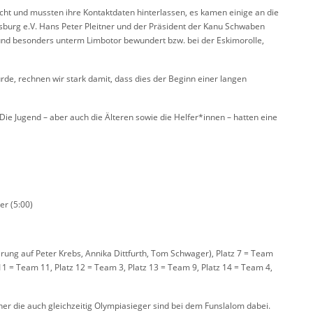
t und mussten ihre Kontaktdaten hinterlassen, es kamen einige an die
burg e.V. Hans Peter Pleitner und der Präsident der Kanu Schwaben
und besonders unterm Limbotor bewundert bzw. bei der Eskimorolle,
de, rechnen wir stark damit, dass dies der Beginn einer langen
ie Jugend – aber auch die Älteren sowie die Helfer*innen – hatten eine
er (5:00)
rung auf Peter Krebs, Annika Dittfurth, Tom Schwager), Platz 7 = Team
 11 = Team 11, Platz 12 = Team 3, Platz 13 = Team 9, Platz 14 = Team 4,
er die auch gleichzeitig Olympiasieger sind bei dem Funslalom dabei.