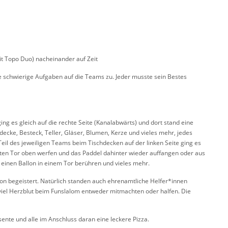
it Topo Duo) nacheinander auf Zeit
 schwierige Aufgaben auf die Teams zu. Jeder musste sein Bestes
ng es gleich auf die rechte Seite (Kanalabwärts) und dort stand eine
hdecke, Besteck, Teller, Gläser, Blumen, Kerze und vieles mehr, jedes
eil des jeweiligen Teams beim Tischdecken auf der linken Seite ging es
ngten Tor oben werfen und das Paddel dahinter wieder auffangen oder aus
 einen Ballon in einem Tor berühren und vieles mehr.
on begeistert. Natürlich standen auch ehrenamtliche Helfer*innen
it viel Herzblut beim Funslalom entweder mitmachten oder halfen. Die
sente und alle im Anschluss daran eine leckere Pizza.