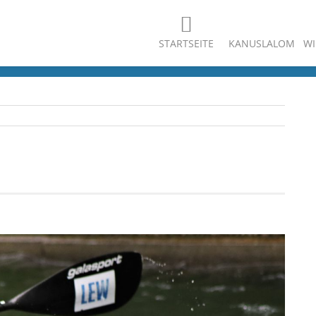
STARTSEITE
KANUSLALOM
WI