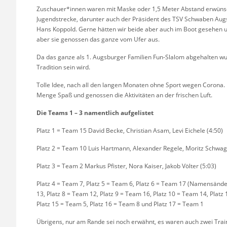
Zuschauer*innen waren mit Maske oder 1,5 Meter Abstand erwünsch
Jugendstrecke, darunter auch der Präsident des TSV Schwaben Augs
Hans Koppold. Gerne hätten wir beide aber auch im Boot gesehen 
aber sie genossen das ganze vom Ufer aus.
Da das ganze als 1. Augsburger Familien Fun-Slalom abgehalten wur
Tradition sein wird.
Tolle Idee, nach all den langen Monaten ohne Sport wegen Corona. D
Menge Spaß und genossen die Aktivitäten an der frischen Luft.
Die Teams 1 – 3 namentlich aufgelistet
Platz 1 = Team 15 David Becke, Christian Asam, Levi Eichele (4:50)
Platz 2 = Team 10 Luis Hartmann, Alexander Regele, Moritz Schwag
Platz 3 = Team 2 Markus Pfister, Nora Kaiser, Jakob Völter (5:03)
Platz 4 = Team 7, Platz 5 = Team 6, Platz 6 = Team 17 (Namensände
13, Platz 8 = Team 12, Platz 9 = Team 16, Platz 10 = Team 14, Platz
Platz 15 = Team 5, Platz 16 = Team 8 und Platz 17 = Team 1
Übrigens, nur am Rande sei noch erwähnt, es waren auch zwei Train