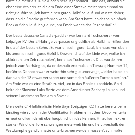
hatte sie mehr als 10 Sekunden herausgepaddelt – und das, obwohl sie
eher eine Athletin ist, die am Ende einer Strecke meist noch einmal so
richtig aufdreht. „Ich hatte einen guten Halbfinallauf und wusste daher,
dass ich die Strecke gut fahren kann. Am Start hatte ich deshalb einfach
Bock auf den Lauf. Ich glaube, am Emde war es das Rezept dafür.“
Der beste deutsche Canadierpaddler war Lennard Tuchscherer vom
Leipziger KV. Der 24-Jährige verpasste unglücklich als Halbfinal-Elfter den
Endlauf der besten Zehn. „Es war ein sehr guter Lauf, ich hatte von oben
bis unten ein sehr gutes Gefühl. Obwohl ich auf der Linie war, wollte ich
abkürzen, um Zeit rausholen“, berichtet Tuchscherer. Dies wurde ihm
jedoch zum Verhängnis, da er deshalb erstmals ein Torstab, Nummer 14,
berührte. Dennoch war er weiterhin sehr gut unterwegs, „leider habe ich
dann an der 18 etwas verkantet und somit den äußeren Torstab berührt.“
Am Ende war es eine Strafe zu viel, um in das Finale zu paddeln. Gold
holte der Slowene Luka Bozic vor dem Amerikaner Zachary Lokken und
seinem Landsmann Benjamin Savsek.
Die zweite C1-Halbfinalistin Nele Bayn (Leipziger KC) hatte bereits beim
Einstieg wie schon in der Qualifikation Probleme mit dem Drop, kenterte
erneut und kam damit überhaupt nicht in das Rennen. Hinzu kam extrem
starker Wind, die Tore schwangen meterweit hin und her, „weshalb der
Wettkampf eigentlich hätte unterbrochen werden müssen“, schimpfte