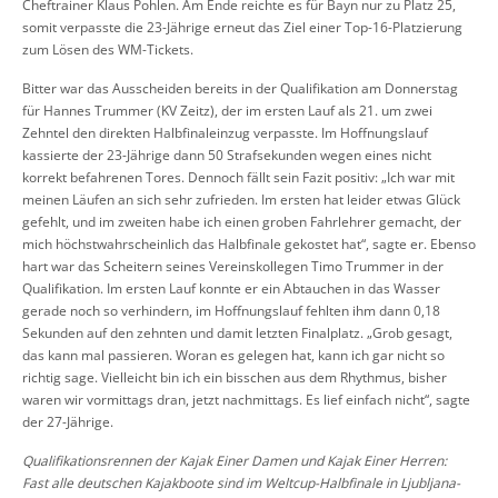
Cheftrainer Klaus Pohlen. Am Ende reichte es für Bayn nur zu Platz 25,
somit verpasste die 23-Jährige erneut das Ziel einer Top-16-Platzierung
zum Lösen des WM-Tickets.
Bitter war das Ausscheiden bereits in der Qualifikation am Donnerstag
für Hannes Trummer (KV Zeitz), der im ersten Lauf als 21. um zwei
Zehntel den direkten Halbfinaleinzug verpasste. Im Hoffnungslauf
kassierte der 23-Jährige dann 50 Strafsekunden wegen eines nicht
korrekt befahrenen Tores. Dennoch fällt sein Fazit positiv: „Ich war mit
meinen Läufen an sich sehr zufrieden. Im ersten hat leider etwas Glück
gefehlt, und im zweiten habe ich einen groben Fahrlehrer gemacht, der
mich höchstwahrscheinlich das Halbfinale gekostet hat“, sagte er. Ebenso
hart war das Scheitern seines Vereinskollegen Timo Trummer in der
Qualifikation. Im ersten Lauf konnte er ein Abtauchen in das Wasser
gerade noch so verhindern, im Hoffnungslauf fehlten ihm dann 0,18
Sekunden auf den zehnten und damit letzten Finalplatz. „Grob gesagt,
das kann mal passieren. Woran es gelegen hat, kann ich gar nicht so
richtig sage. Vielleicht bin ich ein bisschen aus dem Rhythmus, bisher
waren wir vormittags dran, jetzt nachmittags. Es lief einfach nicht“, sagte
der 27-Jährige.
Qualifikationsrennen der Kajak Einer Damen und Kajak Einer Herren:
Fast alle deutschen Kajakboote sind im Weltcup-Halbfinale in Ljubljana-