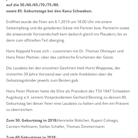
auf die 50./60./65./70./75./80.
sowie 85. Geburtstage bei den Kanu Schwaben.
Eröffnet wurde die Feier am 6.1.2019 um 18.00 Uhr mit einem
Sektempfang und die geladenen Gäste mit Partner bzw. Partnerin sowie
die anwesende Vorstandschaft kam dadurch gleich ins Plaudern, bis es
dann zum offiziellen Teil überging.
Hans Koppold freute sich – zusammen mit Dr. Thomas Ohmayer und
Hans Peter Pleitner, über das zahlreiche Erscheinen der Gäste.
Die Laudatio bei den einzelnen Geehrten hielt Horst Woppowa, der
immerhin 39 Jahre Vorstand war und viele Anekdoten über die
Gebutstagskinder jeweils zum Besten gab.
Hans Peter Pleitner hatte die Ehre als Präsident des TSV 1847 Schwaben
Augsburg e.V. seinem Vizepräsidenten Gerhard Benning zu dessen 80.
Geburtstag bei dieser Feier eine Laudatio zu halten und ihm ein Präsent
zu überreichen.
Zum 50. Geburtstag in 2018:
Henriette Böttcher, Rupert Colnago,
Carsten Hellmann, Stefan Schäfer, Thomas Zimmermann
Zum 60.Geburtstag in 2018: