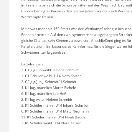
im Freien haben sich die Schwabenritter auf den Weg nach Bayreuth
Corona bedingter Pause in den letzten Jahren konnten sich Veranst
Wettkämpfe freuen.
Mit etwas mehr als 160 Starts war der Wettkampf sehr gut besucht,
Rennen ermittelt. Auf den zwei symmetrisch ausgehängten Strecken
gleiche Chance, sein Können zu beweisen. Anschließend ging es fü
Parallelslalom. Ein besonderes Rennformat, für die Sieger waren fo
Schwabenritter Ergebnisse:
Einzelrennen:
3. C1 Jug/Jun weibl. Helene Schmidt
1. C1 Schüler weibl. U14 Nora Kaiser
2. C2 Jug/Jun J. Schmidt/H.Schmidt
4. K1 Jug. männlich Moritz Eichele
6. K1 Jug. männlich Leo Heß
2. K1 Jug weibl. Helene Schmidt
3. K1 Schüler männl. U14 Johann Schmidt
6. K1 Schüler männl. U14 Matti Neumann
11. K1 Schüler männl. U14 Noah Badde
2. K1 Schüler weibl. U14 Nora Kaiser