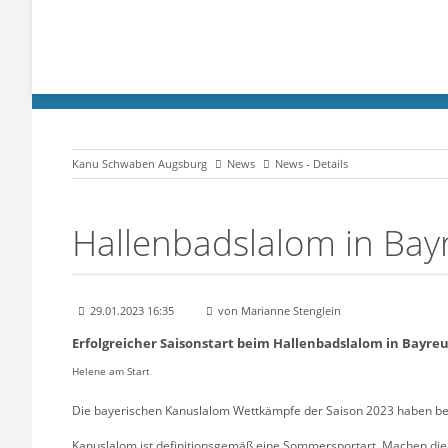
Kanu Schwaben Augsburg
News
News - Details
Hallenbadslalom in Bay
29.01.2023 16:35
von Marianne Stenglein
Erfolgreicher Saisonstart beim Hallenbadslalom in Bayre
Helene am Start
Die bayerischen Kanuslalom Wettkämpfe der Saison 2023 haben b
Kanuslalom ist definitionsgemäß eine Sommersportart. Machen die 