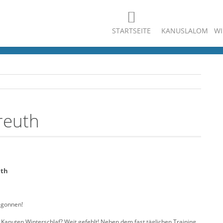
STARTSEITE
KANUSLALOM
WI
reuth
uth
egonnen!
Kanuten Winterschlaf? Weit gefehlt! Neben dem fast täglichen Training