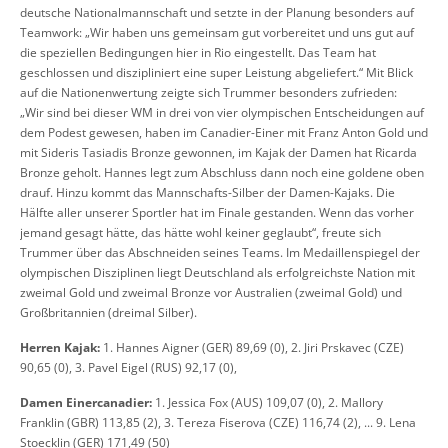
deutsche Nationalmannschaft und setzte in der Planung besonders auf
Teamwork: „Wir haben uns gemeinsam gut vorbereitet und uns gut auf
die speziellen Bedingungen hier in Rio eingestellt. Das Team hat
geschlossen und diszipliniert eine super Leistung abgeliefert.“ Mit Blick
auf die Nationenwertung zeigte sich Trummer besonders zufrieden:
„Wir sind bei dieser WM in drei von vier olympischen Entscheidungen auf
dem Podest gewesen, haben im Canadier-Einer mit Franz Anton Gold und
mit Sideris Tasiadis Bronze gewonnen, im Kajak der Damen hat Ricarda
Bronze geholt. Hannes legt zum Abschluss dann noch eine goldene oben
drauf. Hinzu kommt das Mannschafts-Silber der Damen-Kajaks. Die
Hälfte aller unserer Sportler hat im Finale gestanden. Wenn das vorher
jemand gesagt hätte, das hätte wohl keiner geglaubt“, freute sich
Trummer über das Abschneiden seines Teams. Im Medaillenspiegel der
olympischen Disziplinen liegt Deutschland als erfolgreichste Nation mit
zweimal Gold und zweimal Bronze vor Australien (zweimal Gold) und
Großbritannien (dreimal Silber).
Herren Kajak:
1. Hannes Aigner (GER) 89,69 (0), 2. Jiri Prskavec (CZE)
90,65 (0), 3. Pavel Eigel (RUS) 92,17 (0),
Damen Einercanadier:
1. Jessica Fox (AUS) 109,07 (0), 2. Mallory
Franklin (GBR) 113,85 (2), 3. Tereza Fiserova (CZE) 116,74 (2), ... 9. Lena
Stoecklin (GER) 171,49 (50)