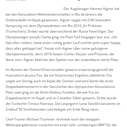
Der Augsburger Hannes Aigner hat
bei den Kansulalom-Weltmeisterschaften in Rio de Janeiro die
Goldmedaille im Kajak gewonnen. Aigner siegte mit 0,96 Sekunden
Vorsprung vor dem Olympiadritten von Rio 2016, Jiri Prskavec
(Tschechien). Dritter wurde überraschend der Russe Pavel Eigel. Der
Olympiasieger Joseph Clarke ging mit Platz fünf hingegen leer aus. „Ich
hab alles riskiert, hatte einen richtig guten Lauf und bin jetzt super happy,
dass alles geklappt hat“, freute sich Aigner über seine gelungene
Olympiarevanche, denn 2016 hatten Clarke, Kauzer und Prskavec die
Nase vorn. Aigner blieb bei den Spielen nur der undankbare vierte Platz.
Im Rennen der Damen-Einercanadier gewann erwartungsgemäß die
Australierin Jessica Fox, die ein historisches Ergebnis ablieferte: Fox
siegte am Vortag auch im Kajak der Damen und wird damit die erste
Doppelweltmeisterin in der Geschichte des olympischen Kanuslaloms.
Platz zwei ging an die Britin Mallory Franklin, die wie Fox als
Doppelstarterin im Kajak und im Canadier Silber gewann. Dritte wurde
die Tschechin Tereza Fiserova. Die Leipzigerin Lena Stöcklin kassierte im
Endlauf 50 Strafsekunden und belegte am Ende Rang neun.
Chef-Trainer Michael Trummer rechnete nach den knappen
Weltcupergebnissen zunächst mit einer sehr „schwierigen WM“ für die