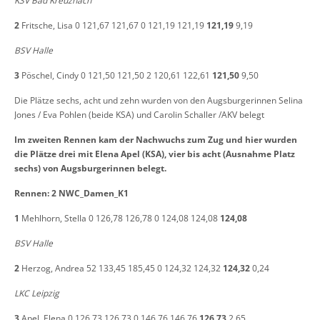
KSV Bad Kreuznach
2
Fritsche, Lisa 0 121,67 121,67 0 121,19 121,19
121,19
9,19
BSV Halle
3
Pöschel, Cindy 0 121,50 121,50 2 120,61 122,61
121,50
9,50
Die Plätze sechs, acht und zehn wurden von den Augsburgerinnen Selina
Jones / Eva Pohlen (beide KSA) und Carolin Schaller /AKV belegt
Im zweiten Rennen kam der Nachwuchs zum Zug und hier wurden
die Plätze drei mit Elena Apel (KSA), vier bis acht (Ausnahme Platz
sechs) von Augsburgerinnen belegt.
Rennen: 2 NWC_Damen_K1
1
Mehlhorn, Stella 0 126,78 126,78 0 124,08 124,08
124,08
BSV Halle
2
Herzog, Andrea 52 133,45 185,45 0 124,32 124,32
124,32
0,24
LKC Leipzig
3
Apel, Elena 0 126,73 126,73 0 146,76 146,76
126,73
2,65