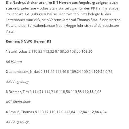
Die Nachwuchskanuten im K 1 Herren aus Augsburg zeigten auch
starke Ergebnisse
– Lukas Stahl startet zwar für den KR Hamm ist aber
im Landkreis Augsburg zuhause. Den zweiten Platz belegte Niklas
Lettenbauer vom AKV, sein Vereinskamerad Thomas Strauß den vierten
Platz und der Schwabenkanute Noah Hegge fuhr sich auf den sechsten
Platz.
Rennen: 6 NWC_Herren_K1
1
Stahl, Lukas 2 110,32 112,32 0 108,50 108,50
108,50
KR Hamm
2
Lettenbauer, Niklas 0 111,46 111,46 0 109,24 109,24
109,24
0,74
AKV Augsburg
3
Bremer, Tim 0 114,71 114,71 0 110,58 110,58
110,58
2,08
KST Rhein-Ruhr
4
Strauß, Thomas 6 113,12 119,12 0 112,84 112,84
112,84
4,34
AKV Augsburg