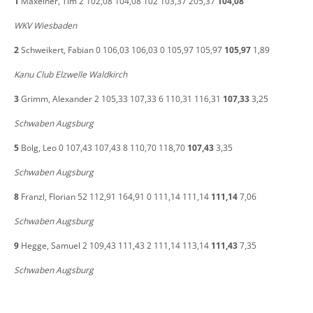
1
Maxeiner, Tim 2 102,08 104,08 102 103,37 205,37
104,08
WKV Wiesbaden
2
Schweikert, Fabian 0 106,03 106,03 0 105,97 105,97
105,97
1,89
Kanu Club Elzwelle Waldkirch
3
Grimm, Alexander 2 105,33 107,33 6 110,31 116,31
107,33
3,25
Schwaben Augsburg
5
Bolg, Leo 0 107,43 107,43 8 110,70 118,70
107,43
3,35
Schwaben Augsburg
8
Franzl, Florian 52 112,91 164,91 0 111,14 111,14
111,14
7,06
Schwaben Augsburg
9
Hegge, Samuel 2 109,43 111,43 2 111,14 113,14
111,43
7,35
Schwaben Augsburg