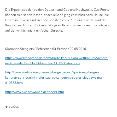
Die Ergebnisse der beiden Deutschland Cup und Nachwuchs Cup Rennen
können sich sehen lassen, anschließend ging es zurück nach Hause, die
Ferien in Bayern sind zu Ende und die Schule / Studium warten auf die
Kanuten nach ihrer Rückkehr. Wir gratulieren zu den tollen Ergebnissen
auf der wirklich nicht einfachen Strecke.
Marianne Stenglein / Referentin für Presse / 29.05.2016
https://www.trendyone.de/news/harte-kanuslalom-wettk%C3%A4mpfe-
in-der-saalach-schlucht-bei-lofer-%C3%B6sterreich
http://www.stadtzeitung.de/augsburg-suedost/sport/augsburger-
kanuten-sehr-stark-in-lofer-saalachtal-dennis-soeter-siegt-zweimal-
d10588.html
http://www.bkv-schwaben.de/Index1.htm
ZURÜCK