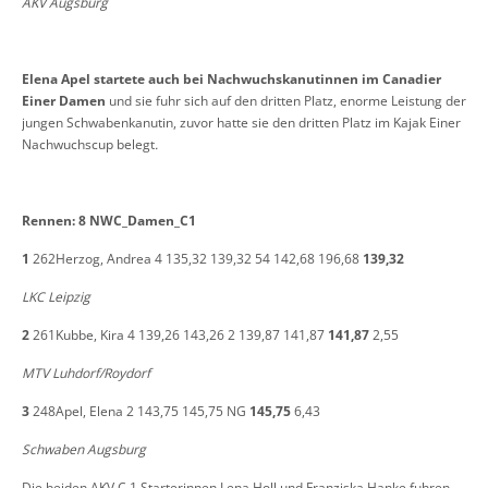
AKV Augsburg
Elena Apel startete auch bei Nachwuchskanutinnen im Canadier
Einer Damen
und sie fuhr sich auf den dritten Platz, enorme Leistung der
jungen Schwabenkanutin, zuvor hatte sie den dritten Platz im Kajak Einer
Nachwuchscup belegt
.
Rennen: 8 NWC_Damen_C1
1
262Herzog, Andrea 4 135,32 139,32 54 142,68 196,68
139,32
LKC Leipzig
2
261Kubbe, Kira 4 139,26 143,26 2 139,87 141,87
141,87
2,55
MTV Luhdorf/Roydorf
3
248Apel, Elena 2 143,75 145,75 NG
145,75
6,43
Schwaben Augsburg
Die beiden AKV C 1 Starterinnen Lena Holl und Franziska Hanke fuhren