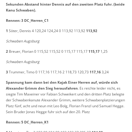
Sekunden Abstand hinter Dennis auf den zweiten Platz fuhr. (beide
Kanu Schwaben).
Rennen: 3 DC_Herren_C1
1
Söter, Dennis 4 120,24 124,24 0 113,92 113,92
113,92
Schwaben Augsburg
2
Breuer, Florian 0 115,52 115,52 0 115,17 115,17
115,17
1,25
Schwaben Augsburg
3
Trummer, Timo 0 117,16 117,16 2 118,73 120,73
117,16
3,24
Spannung kam dann bei den Kajak Einer Herren auf, würde sich
Alexander Grimm den Sieg herausfahren
. Es reichte leider nicht, es
siegte Tim Maxeiner vor Fabian Schweikert und den dritten Platz belegte
der Schwabenkanute Alexander Grimm, weitere Schwabenplatzierungen
Platz fünf, acht und neun mit Leo Bolg, Florian Franzl und Samuel Hegge.
Sein Bruder Jonas Hegge fuhr sich auf den 20. Platz
Rennen: 5 DC_Herren_K1