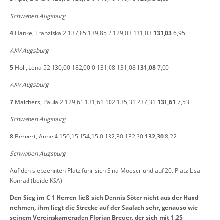
Schwaben Augsburg
4
Hanke, Franziska 2 137,85 139,85 2 129,03 131,03
131,03
6,95
AKV Augsburg
5
Holl, Lena 52 130,00 182,00 0 131,08 131,08
131,08
7,00
AKV Augsburg
7
Malchers, Paula 2 129,61 131,61 102 135,31 237,31
131,61
7,53
Schwaben Augsburg
8
Bernert, Anne 4 150,15 154,15 0 132,30 132,30
132,30
8,22
Schwaben Augsburg
Auf den siebzehnten Platz fuhr sich Sina Moeser und auf 20. Platz Lisa
Konrad (beide KSA)
Den Sieg im C 1 Herren ließ sich Dennis Söter nicht aus der Hand
nehmen, ihm liegt die Strecke auf der Saalach sehr, genauso wie
seinem Vereinskameraden Florian Breuer, der sich mit 1,25