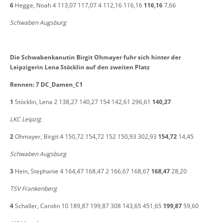
6
Hegge, Noah 4 113,07 117,07 4 112,16 116,16
116,16
7,66
Schwaben Augsburg
Die Schwabenkanutin Birgit Ohmayer fuhr sich hinter der
Leipzigerin Lena Stöcklin auf den zweiten Platz
Rennen: 7 DC_Damen_C1
1
Stöcklin, Lena 2 138,27 140,27 154 142,61 296,61
140,27
LKC Leipzig
2
Ohmayer, Birgit 4 150,72 154,72 152 150,93 302,93
154,72
14,45
Schwaben Augsburg
3
Hein, Stephanie 4 164,47 168,47 2 166,67 168,67
168,47
28,20
TSV Frankenberg
4
Schaller, Carolin 10 189,87 199,87 308 143,65 451,65
199,87
59,60