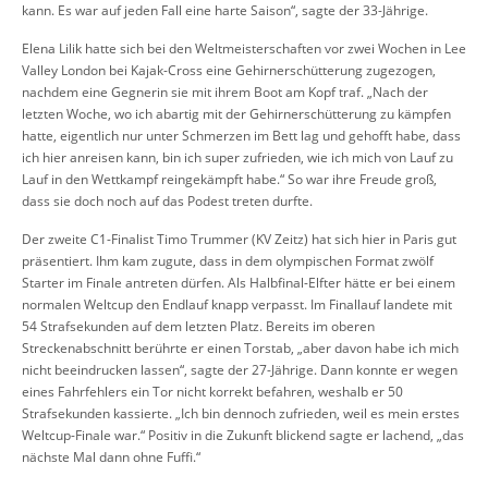
kann. Es war auf jeden Fall eine harte Saison“, sagte der 33-Jährige.
Elena Lilik hatte sich bei den Weltmeisterschaften vor zwei Wochen in Lee
Valley London bei Kajak-Cross eine Gehirnerschütterung zugezogen,
nachdem eine Gegnerin sie mit ihrem Boot am Kopf traf. „Nach der
letzten Woche, wo ich abartig mit der Gehirnerschütterung zu kämpfen
hatte, eigentlich nur unter Schmerzen im Bett lag und gehofft habe, dass
ich hier anreisen kann, bin ich super zufrieden, wie ich mich von Lauf zu
Lauf in den Wettkampf reingekämpft habe.“ So war ihre Freude groß,
dass sie doch noch auf das Podest treten durfte.
Der zweite C1-Finalist Timo Trummer (KV Zeitz) hat sich hier in Paris gut
präsentiert. Ihm kam zugute, dass in dem olympischen Format zwölf
Starter im Finale antreten dürfen. Als Halbfinal-Elfter hätte er bei einem
normalen Weltcup den Endlauf knapp verpasst. Im Finallauf landete mit
54 Strafsekunden auf dem letzten Platz. Bereits im oberen
Streckenabschnitt berührte er einen Torstab, „aber davon habe ich mich
nicht beeindrucken lassen“, sagte der 27-Jährige. Dann konnte er wegen
eines Fahrfehlers ein Tor nicht korrekt befahren, weshalb er 50
Strafsekunden kassierte. „Ich bin dennoch zufrieden, weil es mein erstes
Weltcup-Finale war.“ Positiv in die Zukunft blickend sagte er lachend, „das
nächste Mal dann ohne Fuffi.“