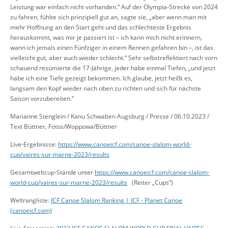
Leistung war einfach nicht vorhanden.“ Auf der Olympia-Strecke von 2024
zu fahren, fühlte sich prinzipiell gut an, sagte sie, „aber wenn man mit
mehr Hoffnung an den Start geht und das schlechteste Ergebnis
herauskommt, was mir je passiert ist – ich kann mich nicht erinnern,
wann ich jemals einen Fünfziger in einem Rennen gefahren bin –, ist das
vielleicht gut, aber auch wieder schlecht.“ Sehr selbstreflektiert nach vorn
schauend resümierte die 17-Jährige, jeder habe einmal Tiefen, „und jetzt
habe ich eine Tiefe gezeigt bekommen. Ich glaube, jetzt heißt es,
langsam den Kopf wieder nach oben zu richten und sich für nächste
Saison vorzubereiten.“
Marianne Stenglein / Kanu Schwaben Augsburg / Presse / 06.10.2023 /
Text Büttner, Fotos/Woppowa/Büttner
Live-Ergebnisse:
https://www.canoeicf.com/canoe-slalom-world-
cup/vaires-sur-marne-2023/results
Gesamtweltcup-Stände unter
https://www.canoeicf.com/canoe-slalom-
world-cup/vaires-sur-marne-2023/results
(Reiter „Cups“)
Weltrangliste:
ICF Canoe Slalom Ranking | ICF - Planet Canoe
(canoeicf.com)