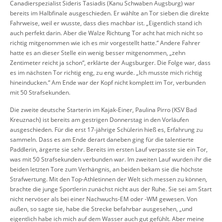
Canadierspezialist Sideris Tasiadis (Kanu Schwaben Augsburg) war
bereits im Halbfinale ausgeschieden. Er wählte an Tor sieben die direkte
Fahrweise, weil er wusste, dass dies machbar ist. „Eigentlich stand ich
auch perfekt darin. Aber die Walze Richtung Tor acht hat mich nicht so
richtig mitgenommen wie ich es mir vorgestellt hatte.“ Andere Fahrer
hatte es an dieser Stelle ein wenig besser mitgenommen, „zehn
Zentimeter reicht ja schon“, erklärte der Augsburger. Die Folge war, dass
es im nächsten Tor richtig eng, zu eng wurde. „Ich musste mich richtig
hineinducken.“ Am Ende war der Kopf nicht komplett im Tor, verbunden
mit 50 Strafsekunden.
Die zweite deutsche Starterin im Kajak-Einer, Paulina Pirro (KSV Bad
Kreuznach) ist bereits am gestrigen Donnerstag in den Vorläufen
ausgeschieden. Für die erst 17-jährige Schülerin hieß es, Erfahrung zu
sammeln. Dass es am Ende derart daneben ging für die talentierte
Paddlerin, ärgerte sie sehr. Bereits im ersten Lauf verpasste sie ein Tor,
was mit 50 Strafsekunden verbunden war. Im zweiten Lauf wurden ihr die
beiden letzten Tore zum Verhängnis, an beiden bekam sie die höchste
Strafwertung. Mit den Top-Athletinnen der Welt sich messen zu können,
brachte die junge Sportlerin zunächst nicht aus der Ruhe. Sie sei am Start
nicht nervöser als bei einer Nachwuchs-EM oder -WM gewesen. Von
außen, so sagte sie, habe die Strecke befahrbar ausgesehen, „und
eigentlich habe ich mich auf dem Wasser auch gut gefühlt. Aber meine