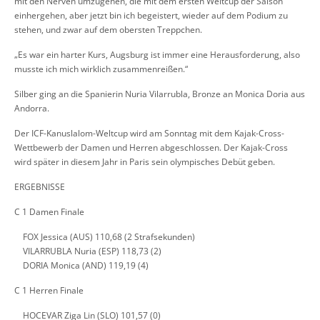
mit den Nerven umzugehen, die mit dem ersten Weltcup der Saison
einhergehen, aber jetzt bin ich begeistert, wieder auf dem Podium zu
stehen, und zwar auf dem obersten Treppchen.
„Es war ein harter Kurs, Augsburg ist immer eine Herausforderung, also
musste ich mich wirklich zusammenreißen.“
Silber ging an die Spanierin Nuria Vilarrubla, Bronze an Monica Doria aus
Andorra.
Der ICF-Kanuslalom-Weltcup wird am Sonntag mit dem Kajak-Cross-
Wettbewerb der Damen und Herren abgeschlossen. Der Kajak-Cross
wird später in diesem Jahr in Paris sein olympisches Debüt geben.
ERGEBNISSE
C 1 Damen Finale
FOX Jessica (AUS) 110,68 (2 Strafsekunden)
VILARRUBLA Nuria (ESP) 118,73 (2)
DORIA Monica (AND) 119,19 (4)
C 1 Herren Finale
HOCEVAR Ziga Lin (SLO) 101,57 (0)