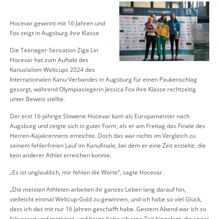
Hocevar gewinnt mit 16 Jahren und
Fox zeigt in Augsburg ihre Klasse
Die Teenager-Sensation Ziga Lin
Hocevar hat zum Auftakt des
Kanuslalom-Weltcups 2024 des
Internationalen Kanu-Verbandes in Augsburg für einen Paukenschlag
gesorgt, während Olympiasiegerin Jessica Fox ihre Klasse rechtzeitig
unter Beweis stellte.
Der erst 16-jährige Slowene Hocevar kam als Europameister nach
Augsburg und zeigte sich in guter Form, als er am Freitag das Finale des
Herren-Kajakrennens erreichte. Doch das war nichts im Vergleich zu
seinem fehlerfreien Lauf im Kanufinale, bei dem er eine Zeit erzielte, die
kein anderer Athlet erreichen konnte.
„Es ist unglaublich, mir fehlen die Worte“, sagte Hocevar.
„Die meisten Athleten arbeiten ihr ganzes Leben lang darauf hin,
vielleicht einmal Weltcup-Gold zu gewinnen, und ich habe so viel Glück,
dass ich das mit nur 16 Jahren geschafft habe. Gestern Abend war ich so
fokussiert und motiviert, und heute habe ich eine Zeit hingelegt, die sogar