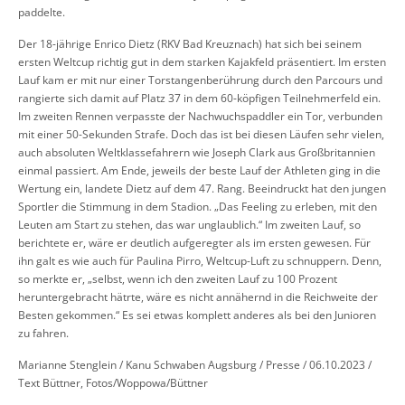
paddelte.
Der 18-jährige Enrico Dietz (RKV Bad Kreuznach) hat sich bei seinem
ersten Weltcup richtig gut in dem starken Kajakfeld präsentiert. Im ersten
Lauf kam er mit nur einer Torstangenberührung durch den Parcours und
rangierte sich damit auf Platz 37 in dem 60-köpfigen Teilnehmerfeld ein.
Im zweiten Rennen verpasste der Nachwuchspaddler ein Tor, verbunden
mit einer 50-Sekunden Strafe. Doch das ist bei diesen Läufen sehr vielen,
auch absoluten Weltklassefahrern wie Joseph Clark aus Großbritannien
einmal passiert. Am Ende, jeweils der beste Lauf der Athleten ging in die
Wertung ein, landete Dietz auf dem 47. Rang. Beeindruckt hat den jungen
Sportler die Stimmung in dem Stadion. „Das Feeling zu erleben, mit den
Leuten am Start zu stehen, das war unglaublich.“ Im zweiten Lauf, so
berichtete er, wäre er deutlich aufgeregter als im ersten gewesen. Für
ihn galt es wie auch für Paulina Pirro, Weltcup-Luft zu schnuppern. Denn,
so merkte er, „selbst, wenn ich den zweiten Lauf zu 100 Prozent
heruntergebracht hätrte, wäre es nicht annähernd in die Reichweite der
Besten gekommen.“ Es sei etwas komplett anderes als bei den Junioren
zu fahren.
Marianne Stenglein / Kanu Schwaben Augsburg / Presse / 06.10.2023 /
Text Büttner, Fotos/Woppowa/Büttner