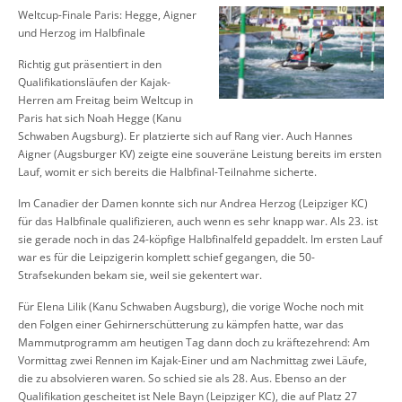
Weltcup-Finale Paris: Hegge, Aigner
und Herzog im Halbfinale
Richtig gut präsentiert in den
Qualifikationsläufen der Kajak-
Herren am Freitag beim Weltcup in
Paris hat sich Noah Hegge (Kanu
Schwaben Augsburg). Er platzierte sich auf Rang vier. Auch Hannes
Aigner (Augsburger KV) zeigte eine souveräne Leistung bereits im ersten
Lauf, womit er sich bereits die Halbfinal-Teilnahme sicherte.
Im Canadier der Damen konnte sich nur Andrea Herzog (Leipziger KC)
für das Halbfinale qualifizieren, auch wenn es sehr knapp war. Als 23. ist
sie gerade noch in das 24-köpfige Halbfinalfeld gepaddelt. Im ersten Lauf
war es für die Leipzigerin komplett schief gegangen, die 50-
Strafsekunden bekam sie, weil sie gekentert war.
Für Elena Lilik (Kanu Schwaben Augsburg), die vorige Woche noch mit
den Folgen einer Gehirnerschütterung zu kämpfen hatte, war das
Mammutprogramm am heutigen Tag dann doch zu kräftezehrend: Am
Vormittag zwei Rennen im Kajak-Einer und am Nachmittag zwei Läufe,
die zu absolvieren waren. So schied sie als 28. Aus. Ebenso an der
Qualifikation gescheitet ist Nele Bayn (Leipziger KC), die auf Platz 27