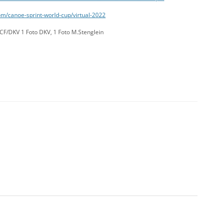
om/canoe-sprint-world-cup/virtual-2022
ICF/DKV 1 Foto DKV, 1 Foto M.Stenglein