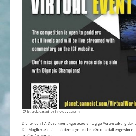
ICF ist stolz darauf, so innovativ zu sein
Die für den 17. Dezember angesetzte eintägige Veranstaltung dürft
Die Möglichkeit, sich mit dem olympischen Goldmedaillengewinner S
großer Ansporn sein.