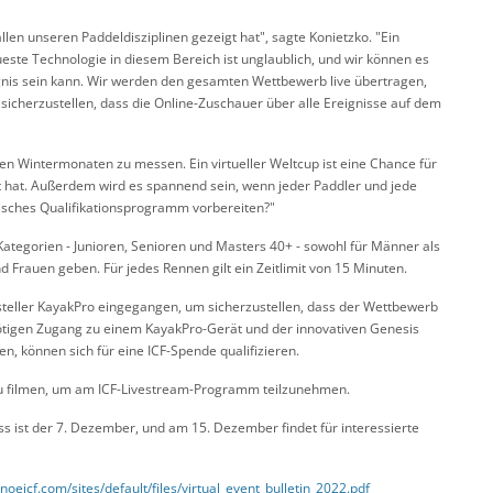
n allen unseren Paddeldisziplinen gezeigt hat", sagte Konietzko. "Ein
eueste Technologie in diesem Bereich ist unglaublich, und wir können es
ignis sein kann. Wir werden den gesamten Wettbewerb live übertragen,
cherzustellen, dass die Online-Zuschauer über alle Ereignisse auf dem
 den Wintermonaten zu messen. Ein virtueller Weltcup ist eine Chance für
lt hat. Außerdem wird es spannend sein, wenn jeder Paddler und jede
pisches Qualifikationsprogramm vorbereiten?"
i Kategorien - Junioren, Senioren und Masters 40+ - sowohl für Männer als
Frauen geben. Für jedes Rennen gilt ein Zeitlimit von 15 Minuten.
rsteller KayakPro eingegangen, um sicherzustellen, dass der Wettbewerb
nötigen Zugang zu einem KayakPro-Gerät und der innovativen Genesis
en, können sich für eine ICF-Spende qualifizieren.
zu filmen, um am ICF-Livestream-Programm teilzunehmen.
s ist der 7. Dezember, und am 15. Dezember findet für interessierte
noeicf.com/sites/default/files/virtual_event_bulletin_2022.pdf