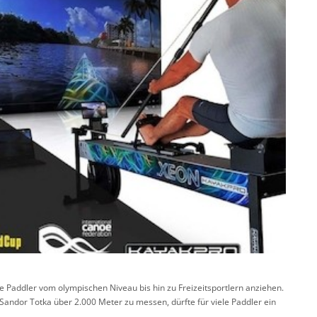
e Paddler vom olympischen Niveau bis hin zu Freizeitsportlern anziehen.
andor Totka über 2.000 Meter zu messen, dürfte für viele Paddler ein