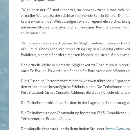
"Wir sind in der ICF sind sehr stolz, so innovativ zu sein, was sich i
virtueller Weltcup ist der nächste spannende Schritt für uns. Die n
kaum erwarten, der Welt zu zeigen, wie aufregend ein solches Ere
mit einem Studiomoderator und fachkundigen Kommentatoren, um si
Laufenden sind.
"Wir wissen, dass viele Athleten die Möglichkeit vermissen, sich in
alle, um zu überprüfen, wie man sich im eigenen Training entwicke
Paddlerin, sich mit Sportlern messen können, die sich auf ein olym
Der virtuelle Weltcup bietet die Möglichkeit zu Einzelrennen in dre
auch für Frauen. Es wird auch Rennen für Paracanoe der Männer und 
Die ICF ist eine Partnerschaft mit dem weltweit führenden Ergothe
den Athleten das bestmögliche Erlebnis bietet. Die Teilnehmer be
Port Bluetooth Smart Console. Athleten, die diese Konsole nicht hab
Die Teilnehmer müssen außerdem in der Lage sein, ihre Leistung 
Die Teilnahme an der Veranstaltung kostet nur EU 5. Anmeldeschlus
Teilnehmer ein Probelauf statt.
Das aktuelle Veranstaltungsbulletin finden Sie unter:
https://www.ca