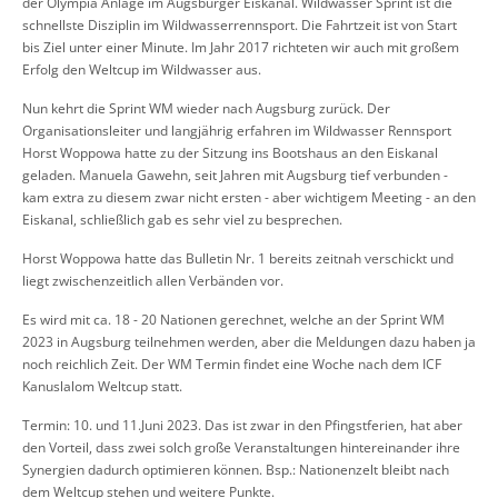
der Olympia Anlage im Augsburger Eiskanal. Wildwasser Sprint ist die
schnellste Disziplin im Wildwasserrennsport. Die Fahrtzeit ist von Start
bis Ziel unter einer Minute. Im Jahr 2017 richteten wir auch mit großem
Erfolg den Weltcup im Wildwasser aus.
Nun kehrt die Sprint WM wieder nach Augsburg zurück. Der
Organisationsleiter und langjährig erfahren im Wildwasser Rennsport
Horst Woppowa hatte zu der Sitzung ins Bootshaus an den Eiskanal
geladen. Manuela Gawehn, seit Jahren mit Augsburg tief verbunden -
kam extra zu diesem zwar nicht ersten - aber wichtigem Meeting - an den
Eiskanal, schließlich gab es sehr viel zu besprechen.
Horst Woppowa hatte das Bulletin Nr. 1 bereits zeitnah verschickt und
liegt zwischenzeitlich allen Verbänden vor.
Es wird mit ca. 18 - 20 Nationen gerechnet, welche an der Sprint WM
2023 in Augsburg teilnehmen werden, aber die Meldungen dazu haben ja
noch reichlich Zeit. Der WM Termin findet eine Woche nach dem ICF
Kanuslalom Weltcup statt.
Termin: 10. und 11.Juni 2023. Das ist zwar in den Pfingstferien, hat aber
den Vorteil, dass zwei solch große Veranstaltungen hintereinander ihre
Synergien dadurch optimieren können. Bsp.: Nationenzelt bleibt nach
dem Weltcup stehen und weitere Punkte.