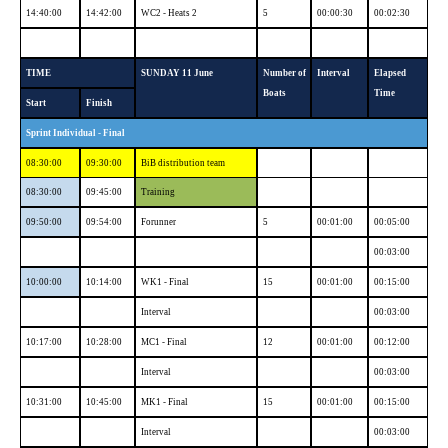
14:40:00
14:42:00
WC2 - Heats 2
5
00:00:30
00:02:30
TIME
SUNDAY 11 June
Number of
Interval
Elapsed
Boats
Time
Start
Finish
Sprint Individual - Final
08:30:00
09:30:00
BiB distribution team
08:30:00
09:45:00
Training
09:50:00
09:54:00
Forunner
5
00:01:00
00:05:00
00:03:00
10:00:00
10:14:00
WK1 - Final
15
00:01:00
00:15:00
Interval
00:03:00
10:17:00
10:28:00
MC1 - Final
12
00:01:00
00:12:00
Interval
00:03:00
10:31:00
10:45:00
MK1 - Final
15
00:01:00
00:15:00
Interval
00:03:00