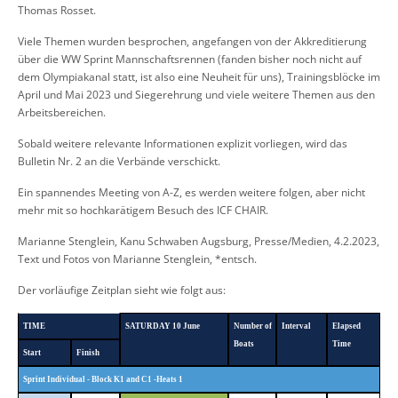
Thomas Rosset.
Viele Themen wurden besprochen, angefangen von der Akkreditierung
über die WW Sprint Mannschaftsrennen (fanden bisher noch nicht auf
dem Olympiakanal statt, ist also eine Neuheit für uns), Trainingsblöcke im
April und Mai 2023 und Siegerehrung und viele weitere Themen aus den
Arbeitsbereichen.
Sobald weitere relevante Informationen explizit vorliegen, wird das
Bulletin Nr. 2 an die Verbände verschickt.
Ein spannendes Meeting von A-Z, es werden weitere folgen, aber nicht
mehr mit so hochkarätigem Besuch des ICF CHAIR.
Marianne Stenglein, Kanu Schwaben Augsburg, Presse/Medien, 4.2.2023,
Text und Fotos von Marianne Stenglein, *entsch.
Der vorläufige Zeitplan sieht wie folgt aus:
TIME
SATURDAY 10 June
Number of
Interval
Elapsed
Boats
Time
Start
Finish
Sprint Individual - Block K1 and C1 -Heats 1