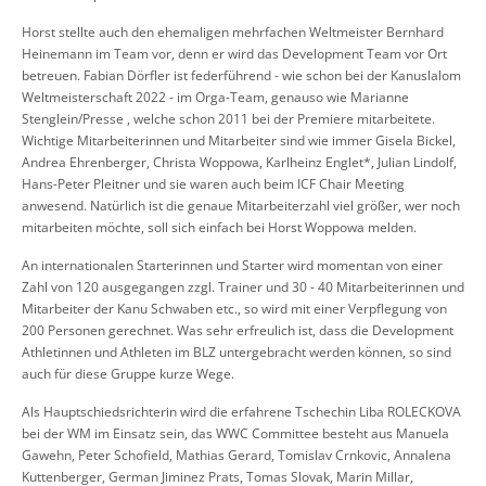
Horst stellte auch den ehemaligen mehrfachen Weltmeister Bernhard
Heinemann im Team vor, denn er wird das Development Team vor Ort
betreuen. Fabian Dörfler ist federführend - wie schon bei der Kanuslalom
Weltmeisterschaft 2022 - im Orga-Team, genauso wie Marianne
Stenglein/Presse , welche schon 2011 bei der Premiere mitarbeitete.
Wichtige Mitarbeiterinnen und Mitarbeiter sind wie immer Gisela Bickel,
Andrea Ehrenberger, Christa Woppowa, Karlheinz Englet*, Julian Lindolf,
Hans-Peter Pleitner und sie waren auch beim ICF Chair Meeting
anwesend. Natürlich ist die genaue Mitarbeiterzahl viel größer, wer noch
mitarbeiten möchte, soll sich einfach bei Horst Woppowa melden.
An internationalen Starterinnen und Starter wird momentan von einer
Zahl von 120 ausgegangen zzgl. Trainer und 30 - 40 Mitarbeiterinnen und
Mitarbeiter der Kanu Schwaben etc., so wird mit einer Verpflegung von
200 Personen gerechnet. Was sehr erfreulich ist, dass die Development
Athletinnen und Athleten im BLZ untergebracht werden können, so sind
auch für diese Gruppe kurze Wege.
Als Hauptschiedsrichterin wird die erfahrene Tschechin Liba ROLECKOVA
bei der WM im Einsatz sein, das WWC Committee besteht aus Manuela
Gawehn, Peter Schofield, Mathias Gerard, Tomislav Crnkovic, Annalena
Kuttenberger, German Jiminez Prats, Tomas Slovak, Marin Millar,