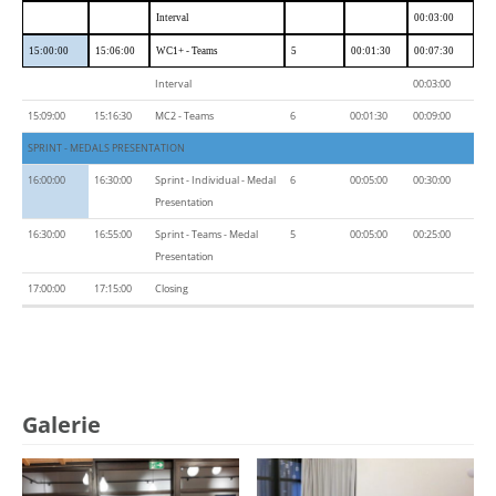
Interval
00:03:00
15:00:00
15:06:00
WC1+ - Teams
5
00:01:30
00:07:30
Interval
00:03:00
15:09:00
15:16:30
MC2 - Teams
6
00:01:30
00:09:00
SPRINT - MEDALS PRESENTATION
16:00:00
16:30:00
Sprint - Individual - Medal
6
00:05:00
00:30:00
Presentation
16:30:00
16:55:00
Sprint - Teams - Medal
5
00:05:00
00:25:00
Presentation
17:00:00
17:15:00
Closing
Galerie