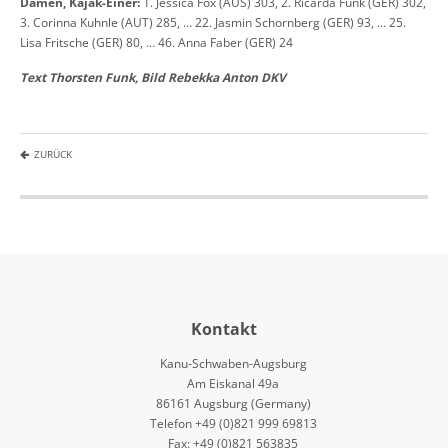
Damen, Kajak-Einer:
1. Jessica Fox (AUS) 303, 2. Ricarda Funk (GER) 302,
3. Corinna Kuhnle (AUT) 285, … 22. Jasmin Schornberg (GER) 93, … 25.
Lisa Fritsche (GER) 80, … 46. Anna Faber (GER) 24
Text Thorsten Funk, Bild Rebekka Anton DKV
ZURÜCK
Kontakt
Kanu-Schwaben-Augsburg
Am Eiskanal 49a
86161 Augsburg (Germany)
Telefon +49 (0)821 999 69813
Fax: +49 (0)821 563835