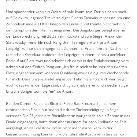
Und spannender kann ein Weltcupfinale kaum sein: Der bis dahin noch
auf Goldkurs liegende Titelverteidiger Sideris Tasiadis verpasste um eine
Zehntelsekunde als Elfter knapp den Endlauf und konnte nicht mehr in
den Kampf um den Titel mit eingreifen. Der Augsburger belegt aber in
der Endabrechnung mit 28 Zählern Rückstand zum Sieger Alexander
Slafskovsky immerhin noch Rang drei. Teamgefährte Franz Anton
(Leipzig) konnte sich hingegen als Zehnter ins Finale fahren. Nach einer
taktischen Korrektur paddelte der Leipziger in einem nahezu perfekten
Endlauf auf Platz zwei und schiebt sich damit in der Endabrechnung vom
achten auf den fünften Rang vor. „Ich freue mich sehr über den zweiten
Platz; abgesehen vom knappen Qualifying war es ein gutes Wochenende
für mich. Dass unsere Änderung an der Fahrlinie erfolgreich war, zeigt
auch, dass wir in der Lage sind, richtig zu analysieren und zweckmäßige
Entscheidungen zum treffen“, so Anton.
Bei den Damen Kajak hat Ricarda Funk (Bad Kreuznach) in einem
dramatischen Finale nur knapp die dritte Titelverteidigung in Folge
verpasst. Die 26 Jahre alte Rheinländerin war gerade so als Zehnte in das
Finale eingezogen, hatte dann aber in einem furiosen Endlauf eine Zeit
vorgelegt, an der die Konkurrenz nicht mehr vorbei kam. In der
Gesamtabrechnung konnte Funk die führende Australierin Jessica Fox