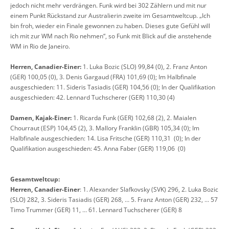
jedoch nicht mehr verdrängen. Funk wird bei 302 Zählern und mit nur
einem Punkt Rückstand zur Australierin zweite im Gesamtweltcup. „Ich
bin froh, wieder ein Finale gewonnen zu haben. Dieses gute Gefühl will
ich mit zur WM nach Rio nehmen“, so Funk mit Blick auf die anstehende
WM in Rio de Janeiro.
Herren, Canadier-Einer:
1. Luka Bozic (SLO) 99,84 (0), 2. Franz Anton
(GER) 100,05 (0), 3. Denis Gargaud (FRA) 101,69 (0); Im Halbfinale
ausgeschieden: 11. Sideris Tasiadis (GER) 104,56 (0); In der Qualifikation
ausgeschieden: 42. Lennard Tuchscherer (GER) 110,30 (4)
Damen, Kajak-Einer:
1. Ricarda Funk (GER) 102,68 (2), 2. Maialen
Chourraut (ESP) 104,45 (2), 3. Mallory Franklin (GBR) 105,34 (0); Im
Halbfinale ausgeschieden: 14. Lisa Fritsche (GER) 110,31 (0); In der
Qualifikation ausgeschieden: 45. Anna Faber (GER) 119,06 (0)
Gesamtweltcup:
Herren, Canadier-Einer
: 1. Alexander Slafkovsky (SVK) 296, 2. Luka Bozic
(SLO) 282, 3. Sideris Tasiadis (GER) 268, … 5. Franz Anton (GER) 232, … 57
Timo Trummer (GER) 11, … 61. Lennard Tuchscherer (GER) 8