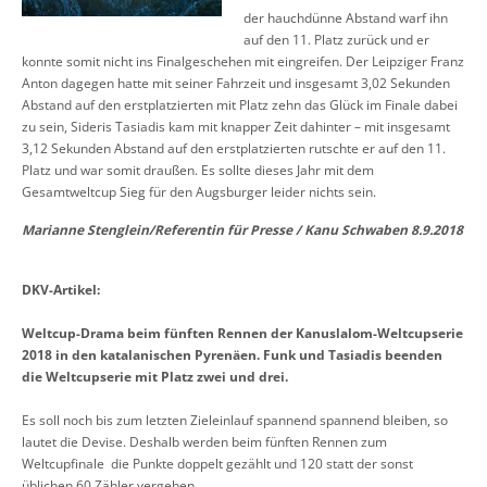
der hauchdünne Abstand warf ihn
auf den 11. Platz zurück und er
konnte somit nicht ins Finalgeschehen mit eingreifen. Der Leipziger Franz
Anton dagegen hatte mit seiner Fahrzeit und insgesamt 3,02 Sekunden
Abstand auf den erstplatzierten mit Platz zehn das Glück im Finale dabei
zu sein, Sideris Tasiadis kam mit knapper Zeit dahinter – mit insgesamt
3,12 Sekunden Abstand auf den erstplatzierten rutschte er auf den 11.
Platz und war somit draußen. Es sollte dieses Jahr mit dem
Gesamtweltcup Sieg für den Augsburger leider nichts sein.
Marianne Stenglein/Referentin für Presse / Kanu Schwaben 8.9.2018
DKV-Artikel:
Weltcup-Drama beim fünften Rennen der Kanuslalom-Weltcupserie
2018 in den katalanischen Pyrenäen. Funk und Tasiadis beenden
die Weltcupserie mit Platz zwei und drei.
Es soll noch bis zum letzten Zieleinlauf spannend spannend bleiben, so
lautet die Devise. Deshalb werden beim fünften Rennen zum
Weltcupfinale die Punkte doppelt gezählt und 120 statt der sonst
üblichen 60 Zähler vergeben.