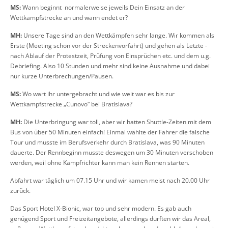
MS:
Wann beginnt normalerweise jeweils Dein Einsatz an der
Wettkampfstrecke an und wann endet er?
MH:
Unsere Tage sind an den Wettkämpfen sehr lange. Wir kommen als
Erste (Meeting schon vor der Streckenvorfahrt) und gehen als Letzte -
nach Ablauf der Protestzeit, Prüfung von Einsprüchen etc. und dem u.g.
Debriefing. Also 10 Stunden und mehr sind keine Ausnahme und dabei
nur kurze Unterbrechungen/Pausen.
MS:
Wo wart ihr untergebracht und wie weit war es bis zur
Wettkampfstrecke „Cunovo“ bei Bratislava?
MH:
Die Unterbringung war toll, aber wir hatten Shuttle-Zeiten mit dem
Bus von über 50 Minuten einfach! Einmal wählte der Fahrer die falsche
Tour und musste im Berufsverkehr durch Bratislava, was 90 Minuten
dauerte. Der Rennbeginn musste deswegen um 30 Minuten verschoben
werden, weil ohne Kampfrichter kann man kein Rennen starten.
Abfahrt war täglich um 07.15 Uhr und wir kamen meist nach 20.00 Uhr
zurück.
Das Sport Hotel X-Bionic, war top und sehr modern. Es gab auch
genügend Sport und Freizeitangebote, allerdings durften wir das Areal,