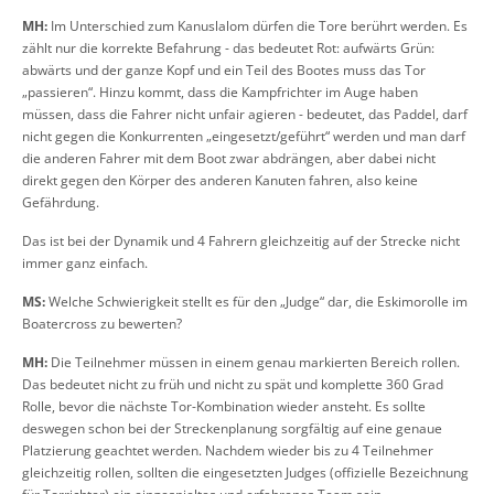
MH:
Im Unterschied zum Kanuslalom dürfen die Tore berührt werden. Es
zählt nur die korrekte Befahrung - das bedeutet Rot: aufwärts Grün:
abwärts und der ganze Kopf und ein Teil des Bootes muss das Tor
„passieren“. Hinzu kommt, dass die Kampfrichter im Auge haben
müssen, dass die Fahrer nicht unfair agieren - bedeutet, das Paddel, darf
nicht gegen die Konkurrenten „eingesetzt/geführt“ werden und man darf
die anderen Fahrer mit dem Boot zwar abdrängen, aber dabei nicht
direkt gegen den Körper des anderen Kanuten fahren, also keine
Gefährdung.
Das ist bei der Dynamik und 4 Fahrern gleichzeitig auf der Strecke nicht
immer ganz einfach.
MS:
Welche Schwierigkeit stellt es für den „Judge“ dar, die Eskimorolle im
Boatercross zu bewerten?
MH:
Die Teilnehmer müssen in einem genau markierten Bereich rollen.
Das bedeutet nicht zu früh und nicht zu spät und komplette 360 Grad
Rolle, bevor die nächste Tor-Kombination wieder ansteht. Es sollte
deswegen schon bei der Streckenplanung sorgfältig auf eine genaue
Platzierung geachtet werden. Nachdem wieder bis zu 4 Teilnehmer
gleichzeitig rollen, sollten die eingesetzten Judges (offizielle Bezeichnung