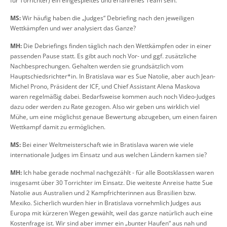
für Torrichter) ein eingespieltes und erfahrenes Team sein.
MS:
Wir häufig haben die „Judges“ Debriefing nach den jeweiligen
Wettkämpfen und wer analysiert das Ganze?
MH:
Die Debriefings finden täglich nach den Wettkämpfen oder in einer
passenden Pause statt. Es gibt auch noch Vor- und ggf. zusätzliche
Nachbesprechungen. Gehalten werden sie grundsätzlich vom
Hauptschiedsrichter*in. In Bratislava war es Sue Natolie, aber auch Jean-
Michel Prono, Präsident der ICF, und Chief Assistant Alena Maskova
waren regelmäßig dabei. Bedarfsweise kommen auch noch Video-Judges
dazu oder werden zu Rate gezogen. Also wir geben uns wirklich viel
Mühe, um eine möglichst genaue Bewertung abzugeben, um einen fairen
Wettkampf damit zu ermöglichen.
MS:
Bei einer Weltmeisterschaft wie in Bratislava waren wie viele
internationale Judges im Einsatz und aus welchen Ländern kamen sie?
MH:
Ich habe gerade nochmal nachgezählt - für alle Bootsklassen waren
insgesamt über 30 Torrichter im Einsatz. Die weiteste Anreise hatte Sue
Natolie aus Australien und 2 Kampfrichterinnen aus Brasilien bzw.
Mexiko. Sicherlich wurden hier in Bratislava vornehmlich Judges aus
Europa mit kürzeren Wegen gewählt, weil das ganze natürlich auch eine
Kostenfrage ist. Wir sind aber immer ein „bunter Haufen“ aus nah und