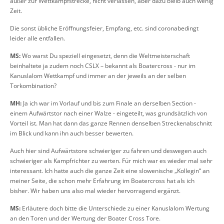
außer zur Wettkampfstrecke, nicht verlassen, aber dazu bleib auch wenig
Zeit.
Die sonst übliche Eröffnungsfeier, Empfang, etc. sind coronabedingt
leider alle entfallen.
MS:
Wo warst Du speziell eingesetzt, denn die Weltmeisterschaft
beinhaltete ja zudem noch CSLX – bekannt als Boatercross - nur im
Kanuslalom Wettkampf und immer an der jeweils an der selben
Torkombination?
MH:
Ja ich war im Vorlauf und bis zum Finale an derselben Section -
einem Aufwärtstor nach einer Walze - eingeteilt, was grundsätzlich von
Vorteil ist. Man hat dann das ganze Rennen denselben Streckenabschnitt
im Blick und kann ihn auch besser bewerten.
Auch hier sind Aufwärtstore schwieriger zu fahren und deswegen auch
schwieriger als Kampfrichter zu werten. Für mich war es wieder mal sehr
interessant. Ich hatte auch die ganze Zeit eine slowenische „Kollegin“ an
meiner Seite, die schon mehr Erfahrung im Boatercross hat als ich
bisher. Wir haben uns also mal wieder hervorragend ergänzt.
MS:
Erläutere doch bitte die Unterschiede zu einer Kanuslalom Wertung
an den Toren und der Wertung der Boater Cross Tore.