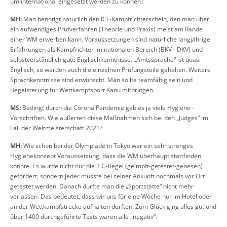
um international eingesetzt werden zu können?
MH:
Man benötigt natürlich den ICF-Kampfrichterschein, den man über
ein aufwendiges Prüfverfahren (Theorie und Praxis) meist am Rande
einer WM erwerben kann. Voraussetzungen sind natürliche langjährige
Erfahrungen als Kampfrichter im nationalen Bereich (BKV - DKV) und
selbstverständlich gute Englischkenntnisse. „Amtssprache“ ist quasi
Englisch, so werden auch die einzelnen Prüfungsteile gehalten. Weitere
Sprachkenntnisse sind erwünscht. Man sollte teamfähig sein und
Begeisterung für Wettkampfsport Kanu mitbringen.
MS:
Bedingt durch die Corona Pandemie gab es ja viele Hygiene -
Vorschriften. Wie äußerten diese Maßnahmen sich bei den „Judges“ im
Fall der Weltmeisterschaft 2021?
MH:
Wie schon bei der Olympiade in Tokyo war ein sehr strenges
Hygienekonzept Voraussetzung, dass die WM überhaupt stattfinden
konnte. Es wurde nicht nur die 3 G-Regel (geimpft-getestet-genesen)
gefordert, sondern jeder musste bei seiner Ankunft nochmals vor Ort
getestet werden. Danach durfte man die „Sportstätte“ nicht mehr
verlassen. Das bedeutet, dass wir uns für eine Woche nur im Hotel oder
an der Wettkampfstrecke aufhalten durften. Zum Glück ging alles gut und
über 1400 durchgeführte Tests waren alle „negativ“.