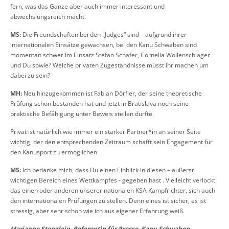
fern, was das Ganze aber auch immer interessant und
abwechslungsreich macht.
MS:
Die Freundschaften bei den „Judges“ sind – aufgrund ihrer
internationalen Einsätze gewachsen, bei den Kanu Schwaben sind
momentan schwer im Einsatz Stefan Schäfer, Cornelia Wollenschläger
und Du sowie? Welche privaten Zugeständnisse müsst Ihr machen um
dabei zu sein?
MH:
Neu hinzugekommen ist Fabian Dörfler, der seine theoretische
Prüfung schon bestanden hat und jetzt in Bratislava noch seine
praktische Befähigung unter Beweis stellen durfte.
Privat ist natürlich wie immer ein starker Partner*in an seiner Seite
wichtig, der den entsprechenden Zeitraum schafft sein Engagement für
den Kanusport zu ermöglichen
MS:
Ich bedanke mich, dass Du einen Einblick in diesen – äußerst
wichtigen Bereich eines Wettkampfes - gegeben hast . Vielleicht verlockt
das einen oder anderen unserer nationalen KSA Kampfrichter, sich auch
den internationalen Prüfungen zu stellen. Denn eines ist sicher, es ist
stressig, aber sehr schön wie ich aus eigener Erfahrung weiß.
Marianne Stenglein, Referentin für Presse, Kanu Schwaben