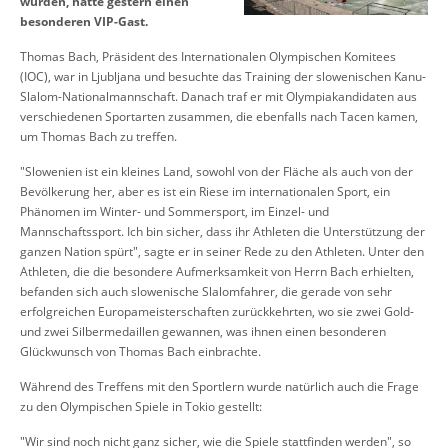
wurden, hatte gestern einen
besonderen VIP-Gast.
Thomas Bach, Präsident des Internationalen Olympischen Komitees
(IOC), war in Ljubljana und besuchte das Training der slowenischen Kanu-
Slalom-Nationalmannschaft. Danach traf er mit Olympiakandidaten aus
verschiedenen Sportarten zusammen, die ebenfalls nach Tacen kamen,
um Thomas Bach zu treffen.
"Slowenien ist ein kleines Land, sowohl von der Fläche als auch von der
Bevölkerung her, aber es ist ein Riese im internationalen Sport, ein
Phänomen im Winter- und Sommersport, im Einzel- und
Mannschaftssport. Ich bin sicher, dass ihr Athleten die Unterstützung der
ganzen Nation spürt", sagte er in seiner Rede zu den Athleten. Unter den
Athleten, die die besondere Aufmerksamkeit von Herrn Bach erhielten,
befanden sich auch slowenische Slalomfahrer, die gerade von sehr
erfolgreichen Europameisterschaften zurückkehrten, wo sie zwei Gold-
und zwei Silbermedaillen gewannen, was ihnen einen besonderen
Glückwunsch von Thomas Bach einbrachte.
Während des Treffens mit den Sportlern wurde natürlich auch die Frage
zu den Olympischen Spiele in Tokio gestellt:
"Wir sind noch nicht ganz sicher, wie die Spiele stattfinden werden", so