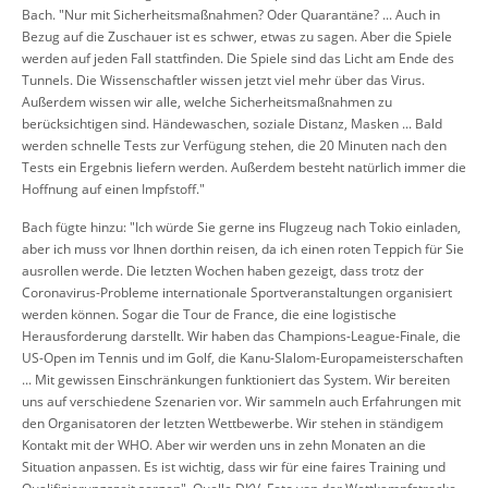
Bach. "Nur mit Sicherheitsmaßnahmen? Oder Quarantäne? ... Auch in
Bezug auf die Zuschauer ist es schwer, etwas zu sagen. Aber die Spiele
werden auf jeden Fall stattfinden. Die Spiele sind das Licht am Ende des
Tunnels. Die Wissenschaftler wissen jetzt viel mehr über das Virus.
Außerdem wissen wir alle, welche Sicherheitsmaßnahmen zu
berücksichtigen sind. Händewaschen, soziale Distanz, Masken ... Bald
werden schnelle Tests zur Verfügung stehen, die 20 Minuten nach den
Tests ein Ergebnis liefern werden. Außerdem besteht natürlich immer die
Hoffnung auf einen Impfstoff."
Bach fügte hinzu: "Ich würde Sie gerne ins Flugzeug nach Tokio einladen,
aber ich muss vor Ihnen dorthin reisen, da ich einen roten Teppich für Sie
ausrollen werde. Die letzten Wochen haben gezeigt, dass trotz der
Coronavirus-Probleme internationale Sportveranstaltungen organisiert
werden können. Sogar die Tour de France, die eine logistische
Herausforderung darstellt. Wir haben das Champions-League-Finale, die
US-Open im Tennis und im Golf, die Kanu-Slalom-Europameisterschaften
... Mit gewissen Einschränkungen funktioniert das System. Wir bereiten
uns auf verschiedene Szenarien vor. Wir sammeln auch Erfahrungen mit
den Organisatoren der letzten Wettbewerbe. Wir stehen in ständigem
Kontakt mit der WHO. Aber wir werden uns in zehn Monaten an die
Situation anpassen. Es ist wichtig, dass wir für eine faires Training und