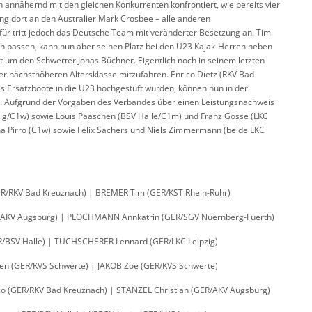
h annähernd mit den gleichen Konkurrenten konfrontiert, wie bereits vier
ing dort an den Australier Mark Crosbee – alle anderen
ür tritt jedoch das Deutsche Team mit veränderter Besetzung an. Tim
h passen, kann nun aber seinen Platz bei den U23 Kajak-Herren neben
 um den Schwerter Jonas Büchner. Eigentlich noch in seinem letzten
der nächsthöheren Altersklasse mitzufahren. Enrico Dietz (RKV Bad
ls Ersatzboote in die U23 hochgestuft wurden, können nun in der
len. Aufgrund der Vorgaben des Verbandes über einen Leistungsnachweis
pzig/C1w) sowie Louis Paaschen (BSV Halle/C1m) und Franz Gosse (LKC
a Pirro (C1w) sowie Felix Sachers und Niels Zimmermann (beide LKC
R/RKV Bad Kreuznach) | BREMER Tim (GER/KST Rhein-Ruhr)
R/AKV Augsburg) | PLOCHMANN Annkatrin (GER/SGV Nuernberg-Fuerth)
R/BSV Halle) | TUCHSCHERER Lennard (GER/LKC Leipzig)
n (GER/KVS Schwerte) | JAKOB Zoe (GER/KVS Schwerte)
 (GER/RKV Bad Kreuznach) | STANZEL Christian (GER/AKV Augsburg)