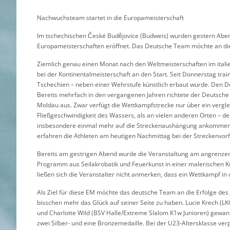
Nachwuchsteam startet in die Europameisterschaft
Im tschechischen České Budějovice (Budweis) wurden gestern Aben
Europameisterschaften eröffnet. Das Deutsche Team möchte an di
Ziemlich genau einen Monat nach den Weltmeisterschaften im ital
bei der Kontinentalmeisterschaft an den Start. Seit Donnerstag train
Tschechien – neben einer Wehrstufe künstlich erbaut wurde. Den De
Bereits mehrfach in den vergangenen Jahren richtete der Deutsch
Moldau aus. Zwar verfügt die Wettkampfstrecke nur über ein vergle
Fließgeschwindigkeit des Wassers, als an vielen anderen Orten – de
insbesondere einmal mehr auf die Streckenaushängung ankommen wi
erfahren die Athleten am heutigen Nachmittag bei der Streckenvorf
Bereits am gestrigen Abend wurde die Veranstaltung am angrenzend
Programm aus Seilakrobatik und Feuerkunst in einer malerischen 
ließen sich die Veranstalter nicht anmerken, dass ein Wettkampf in 
Als Ziel für diese EM möchte das deutsche Team an die Erfolge des 
bisschen mehr das Glück auf seiner Seite zu haben. Lucie Krech (LK
und Charlotte Wild (BSV Halle/Extreme Slalom K1w Junioren) gewa
zwei Silber- und eine Bronzemedaille. Bei der U23-Altersklasse ve