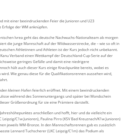
d mit einer beeindruckenden Feier die Junioren und U23
e Erfolge der WM anknüpfen.
ienischen Ivrea geht das deutsche Nachwuchs-Nationalteam ab morgen
iert die junge Mannschaft auf der Wildwasserstrecke, die – wie so oft in
utschen Athletinnen und Athleten ist der Kurs jedoch nicht unbekannt.
e Kanu Verband einen Wettkampf der Deutschland-Cup-Serie auf der
ichsweise geringes Gefälle und damit eine niedrigere
nnoch hält auch dieser Kurs einige Knackpunkte bereits, wobei es
rd. Wie genau diese für die Qualifikationsrennen aussehen wird,
ahrt.
en kleinen Hafen feierlich eröffnet. Mit einem beeindruckenden
Kulisse während des Sonnenuntergangs und später bei Mondschein
dieser Größenordnung für sie eine Prämiere darstellt.
Jahreshöhepunktes anschließen und hofft, hier und da vielleicht ein
C Leipzig/C1w Junioren), Paulina Pirro (KSV Bad Kreuznach/K1w Junioren)
nnen jeweils WM-Bronze. In den Mannschaftsrennen gab es zusätzlich
rpasste Lennard Tuchscherer (LKC Leipzig/C1m) das Podium als