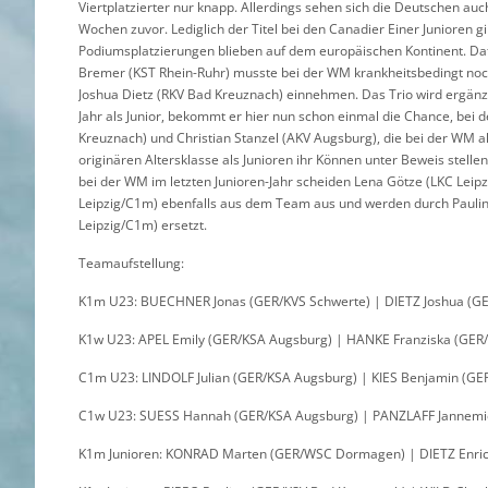
Viertplatzierter nur knapp. Allerdings sehen sich die Deutschen auc
Wochen zuvor. Lediglich der Titel bei den Canadier Einer Junioren g
Podiumsplatzierungen blieben auf dem europäischen Kontinent. Daf
Bremer (KST Rhein-Ruhr) musste bei der WM krankheitsbedingt noc
Joshua Dietz (RKV Bad Kreuznach) einnehmen. Das Trio wird ergänzt
Jahr als Junior, bekommt er hier nun schon einmal die Chance, bei 
Kreuznach) und Christian Stanzel (AKV Augsburg), die bei der WM a
originären Altersklasse als Junioren ihr Können unter Beweis stel
bei der WM im letzten Junioren-Jahr scheiden Lena Götze (LKC Lei
Leipzig/C1m) ebenfalls aus dem Team aus und werden durch Paulin
Leipzig/C1m) ersetzt.
Teamaufstellung:
K1m U23: BUECHNER Jonas (GER/KVS Schwerte) | DIETZ Joshua (GE
K1w U23: APEL Emily (GER/KSA Augsburg) | HANKE Franziska (GE
C1m U23: LINDOLF Julian (GER/KSA Augsburg) | KIES Benjamin (GE
C1w U23: SUESS Hannah (GER/KSA Augsburg) | PANZLAFF Jannemie
K1m Junioren: KONRAD Marten (GER/WSC Dormagen) | DIETZ Enrico