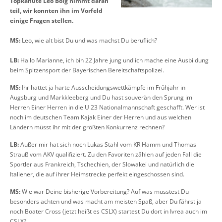
Topkanute Leo Bolg nimmt daran
teil, wir konnten ihn im Vorfeld
einige Fragen stellen.
MS:
Leo, wie alt bist Du und was machst Du beruflich?
LB:
Hallo Marianne, ich bin 22 Jahre jung und ich mache eine Ausbildung
beim Spitzensport der Bayerischen Bereitschaftspolizei.
MS:
Ihr hattet ja harte Ausscheidungswettkämpfe im Frühjahr in
Augsburg und Markkleeberg und Du hast souverän den Sprung im
Herren Einer Herren in die U 23 Nationalmannschaft geschafft. Wer ist
noch im deutschen Team Kajak Einer der Herren und aus welchen
Ländern müsst ihr mit der größten Konkurrenz rechnen?
LB:
Außer mir hat sich noch Lukas Stahl vom KR Hamm und Thomas
Strauß vom AKV qualifiziert. Zu den Favoriten zählen auf jeden Fall die
Sportler aus Frankreich, Tschechien, der Slowakei und natürlich die
Italiener, die auf ihrer Heimstrecke perfekt eingeschossen sind.
MS:
Wie war Deine bisherige Vorbereitung? Auf was musstest Du
besonders achten und was macht am meisten Spaß, aber Du fährst ja
noch Boater Cross (jetzt heißt es CSLX) startest Du dort in Ivrea auch im
CSLX?