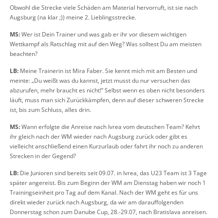
Obwohl die Strecke viele Schäden am Material hervorruft, ist sie nach
Augsburg (na klar ;)) meine 2. Lieblingsstrecke.
MS:
Wer ist Dein Trainer und was gab er ihr vor diesem wichtigen
Wettkampf als Ratschlag mit auf den Weg? Was solltest Du am meisten
beachten?
LB:
Meine Trainerin ist Mira Faber. Sie kennt mich mit am Besten und
meinte: „Du weißt was du kannst, jetzt musst du nur versuchen das
abzurufen, mehr braucht es nicht!“ Selbst wenn es oben nicht besonders
läuft, muss man sich Zurückkämpfen, denn auf dieser schweren Strecke
ist, bis zum Schluss, alles drin.
MS:
Wann erfolgte die Anreise nach Ivrea vom deutschen Team? Kehrt
ihr gleich nach der WM wieder nach Augsburg zurück oder gibt es
vielleicht anschließend einen Kurzurlaub oder fahrt ihr noch zu anderen
Strecken in der Gegend?
LB:
Die Junioren sind bereits seit 09.07. in Ivrea, das U23 Team ist 3 Tage
später angereist. Bis zum Beginn der WM am Dienstag haben wir noch 1
Trainingseinheit pro Tag auf dem Kanal. Nach der WM geht es für uns
direkt wieder zurück nach Augsburg, da wir am darauffolgenden
Donnerstag schon zum Danube Cup, 28.-29.07, nach Bratislava anreisen.