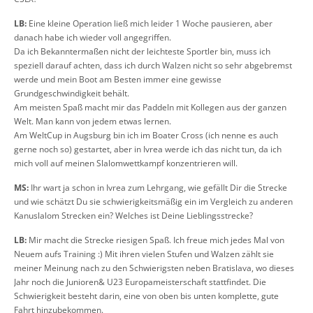
LB:
Eine kleine Operation ließ mich leider 1 Woche pausieren, aber
danach habe ich wieder voll angegriffen.
Da ich Bekanntermaßen nicht der leichteste Sportler bin, muss ich
speziell darauf achten, dass ich durch Walzen nicht so sehr abgebremst
werde und mein Boot am Besten immer eine gewisse
Grundgeschwindigkeit behält.
Am meisten Spaß macht mir das Paddeln mit Kollegen aus der ganzen
Welt. Man kann von jedem etwas lernen.
Am WeltCup in Augsburg bin ich im Boater Cross (ich nenne es auch
gerne noch so) gestartet, aber in Ivrea werde ich das nicht tun, da ich
mich voll auf meinen Slalomwettkampf konzentrieren will.
MS:
Ihr wart ja schon in Ivrea zum Lehrgang, wie gefällt Dir die Strecke
und wie schätzt Du sie schwierigkeitsmäßig ein im Vergleich zu anderen
Kanuslalom Strecken ein? Welches ist Deine Lieblingsstrecke?
LB:
Mir macht die Strecke riesigen Spaß. Ich freue mich jedes Mal von
Neuem aufs Training :) Mit ihren vielen Stufen und Walzen zählt sie
meiner Meinung nach zu den Schwierigsten neben Bratislava, wo dieses
Jahr noch die Junioren& U23 Europameisterschaft stattfindet. Die
Schwierigkeit besteht darin, eine von oben bis unten komplette, gute
Fahrt hinzubekommen.