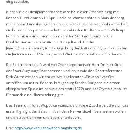
eingebunden.
Nicht nur die Olympiamannschaft wird bei dieser Veranstaltung mit
Rennen 1 und 2 am 9./10.April und eine Woche später in Markkleeberg
mit Rennen 3 und 4 ausgefahren, auch die deutsche Nationalmannschaft,
die bei den Europameisterschaften und in den ICF Kanuslalom Weltcup-
Rennen mit maximal vier Fahrern an den Start geht, wird in den
Qualifikationsrennen bestimmt. Dies gilt auch für die
Jugend/Juniorenfahrer, für die Augsburg der Auftakt zur Qualifikation für
die Junioren- und U23-Europa- und Weltmeisterschaften 2016 darstellt.
Die Schirmherrschaft wird von Oberbürgermeister Herr Dr. Kurt Gribl
der Stadt Augsburg übernommen und ihn, sowie den Sportreferenten
Dirk Wurm werden wir am weltweit bekannten „Eiskanal“ vor Ort
antreffen um mit zu fiebern. In Augsburg fanden übrigens die ersten
olympischen Spiele im Kanuslalom statt (1972) und der Olympiakanal ist
für manch eine Überraschung gut.
Das Team um Horst Woppowa wünscht sich viele Zuschauer, die sich das
erste Highlight der Saison mit all dem Nervenkitzel live ansehen wollen
und die Sportlerinnen und Sportler anfeuern.
Link:
http://www.kanu-schwaben-augsburg.de