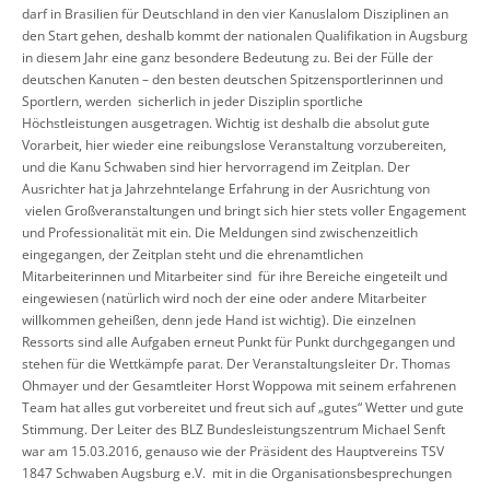
darf in Brasilien für Deutschland in den vier Kanuslalom Disziplinen an
den Start gehen, deshalb kommt der nationalen Qualifikation in Augsburg
in diesem Jahr eine ganz besondere Bedeutung zu. Bei der Fülle der
deutschen Kanuten – den besten deutschen Spitzensportlerinnen und
Sportlern, werden sicherlich in jeder Disziplin sportliche
Höchstleistungen ausgetragen. Wichtig ist deshalb die absolut gute
Vorarbeit, hier wieder eine reibungslose Veranstaltung vorzubereiten,
und die Kanu Schwaben sind hier hervorragend im Zeitplan. Der
Ausrichter hat ja Jahrzehntelange Erfahrung in der Ausrichtung von
vielen Großveranstaltungen und bringt sich hier stets voller Engagement
und Professionalität mit ein. Die Meldungen sind zwischenzeitlich
eingegangen, der Zeitplan steht und die ehrenamtlichen
Mitarbeiterinnen und Mitarbeiter sind für ihre Bereiche eingeteilt und
eingewiesen (natürlich wird noch der eine oder andere Mitarbeiter
willkommen geheißen, denn jede Hand ist wichtig). Die einzelnen
Ressorts sind alle Aufgaben erneut Punkt für Punkt durchgegangen und
stehen für die Wettkämpfe parat. Der Veranstaltungsleiter Dr. Thomas
Ohmayer und der Gesamtleiter Horst Woppowa mit seinem erfahrenen
Team hat alles gut vorbereitet und freut sich auf „gutes“ Wetter und gute
Stimmung. Der Leiter des BLZ Bundesleistungszentrum Michael Senft
war am 15.03.2016, genauso wie der Präsident des Hauptvereins TSV
1847 Schwaben Augsburg e.V. mit in die Organisationsbesprechungen