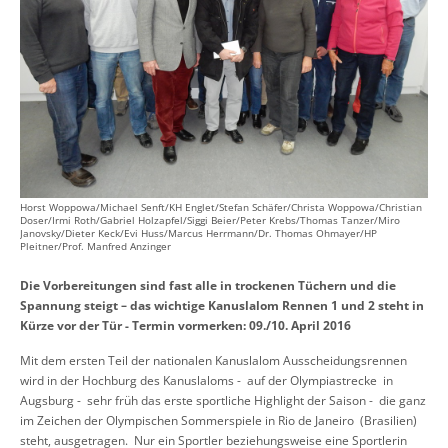
Horst Woppowa/Michael Senft/KH Englet/Stefan Schäfer/Christa Woppowa/Christian
Doser/Irmi Roth/Gabriel Holzapfel/Siggi Beier/Peter Krebs/Thomas Tanzer/Miro
Janovsky/Dieter Keck/Evi Huss/Marcus Herrmann/Dr. Thomas Ohmayer/HP
Pleitner/Prof. Manfred Anzinger
Die Vorbereitungen sind fast alle in trockenen Tüchern und die
Spannung steigt – das wichtige Kanuslalom Rennen 1 und 2 steht in
Kürze vor der Tür - Termin vormerken: 09./10. April 2016
Mit dem ersten Teil der nationalen Kanuslalom Ausscheidungsrennen
wird in der Hochburg des Kanuslaloms - auf der Olympiastrecke in
Augsburg - sehr früh das erste sportliche Highlight der Saison - die ganz
im Zeichen der Olympischen Sommerspiele in Rio de Janeiro (Brasilien)
steht, ausgetragen. Nur ein Sportler beziehungsweise eine Sportlerin