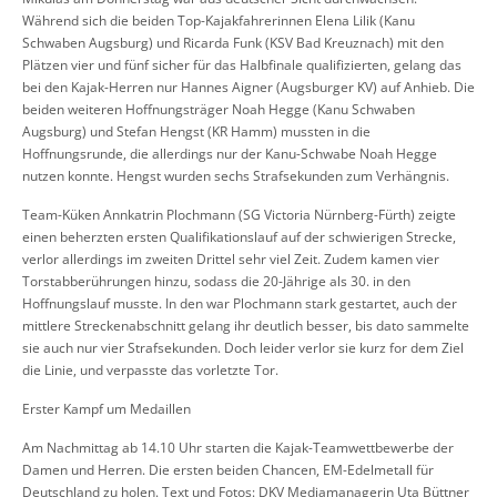
Während sich die beiden Top-Kajakfahrerinnen Elena Lilik (Kanu
Schwaben Augsburg) und Ricarda Funk (KSV Bad Kreuznach) mit den
Plätzen vier und fünf sicher für das Halbfinale qualifizierten, gelang das
bei den Kajak-Herren nur Hannes Aigner (Augsburger KV) auf Anhieb. Die
beiden weiteren Hoffnungsträger Noah Hegge (Kanu Schwaben
Augsburg) und Stefan Hengst (KR Hamm) mussten in die
Hoffnungsrunde, die allerdings nur der Kanu-Schwabe Noah Hegge
nutzen konnte. Hengst wurden sechs Strafsekunden zum Verhängnis.
Team-Küken Annkatrin Plochmann (SG Victoria Nürnberg-Fürth) zeigte
einen beherzten ersten Qualifikationslauf auf der schwierigen Strecke,
verlor allerdings im zweiten Drittel sehr viel Zeit. Zudem kamen vier
Torstabberührungen hinzu, sodass die 20-Jährige als 30. in den
Hoffnungslauf musste. In den war Plochmann stark gestartet, auch der
mittlere Streckenabschnitt gelang ihr deutlich besser, bis dato sammelte
sie auch nur vier Strafsekunden. Doch leider verlor sie kurz for dem Ziel
die Linie, und verpasste das vorletzte Tor.
Erster Kampf um Medaillen
Am Nachmittag ab 14.10 Uhr starten die Kajak-Teamwettbewerbe der
Damen und Herren. Die ersten beiden Chancen, EM-Edelmetall für
Deutschland zu holen. Text und Fotos: DKV Mediamanagerin Uta Büttner