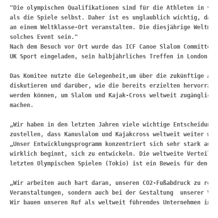
"Die olympischen Qualifikationen sind für die Athleten in vie
als 
die Spiele selbst. Daher ist es unglaublich wichtig, dass
an einem 
Weltklasse-Ort veranstalten. Die diesjährige Weltmei
solches Event 
sein."
Nach dem Besuch vor Ort wurde das ICF Canoe Slalom Committee 
UK Sport 
eingeladen, sein halbjährliches Treffen in London ab
Das Komitee nutzte die Gelegenheit,
um über die zukünftige Aus
diskutieren und darüber, wie die bereits erzielten 
hervorrage
werden können, um Slalom und Kajak-Cross weltweit 
zugängliche
machen.
„
Wir haben in den letzten Jahren viele wichtige Entscheidunge
zustellen, dass 
Kanuslalom und Kajakcross weltweit weiter wac
„
Unser Entwicklungsprogramm konzentriert sich sehr stark auf 
wirklich 
beginnt, sich zu entwickeln. Die weltweite Verteilun
letzten Olympischen 
Spielen (Tokio) ist ein Beweis für den Er
„
Wir arbeiten auch hart daran, 
unseren CO2-Fußabdruck zu redu
Veranstaltungen, sondern auch bei der Gestaltung  
unserer Ver
Wir bauen unseren Ruf als weltweit führendes Unternehmen in d