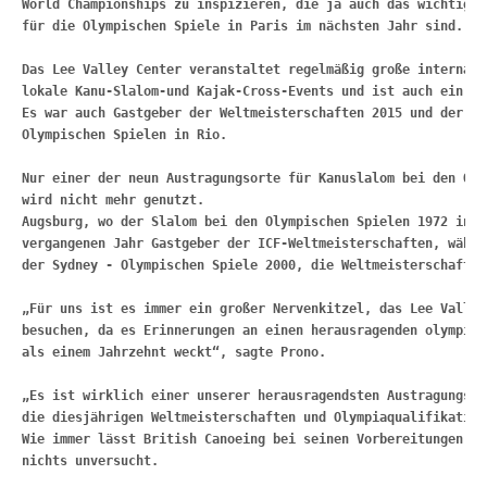
World Championships 
zu inspizieren, die ja auch das wichtigst
für die Olympischen Spiele in 
Paris im nächsten Jahr sind.
Das Lee Valley Center veranstaltet regelmäßig große internati
lokale Kanu-Slalom-
und Kajak-Cross-Events und ist auch ein be
Es war auch Gastgeber der 
Weltmeisterschaften 2015 und der Ol
Olympischen Spielen in Rio.
Nur einer der neun Austragungsorte für Kanuslalom bei den Oly
wird nicht 
mehr genutzt.
Augsburg, wo der Slalom bei den Olympischen Spielen 1972 in M
vergangenen Jahr Gastgeber der ICF-Weltmeisterschaften, 
währe
der Sydney - 
Olympischen Spiele 2000, die Weltmeisterschaften
„
Für uns ist es immer ein großer Nervenkitzel, das Lee Valley
besuchen, 
da es Erinnerungen an einen herausragenden olympisc
als einem Jahrzehnt 
weckt“, sagte Prono.
„
Es ist wirklich einer unserer herausragendsten Austragungsor
die 
diesjährigen Weltmeisterschaften und Olympiaqualifikation
Wie immer lässt 
British Canoeing bei seinen Vorbereitungen fü
nichts unversucht.