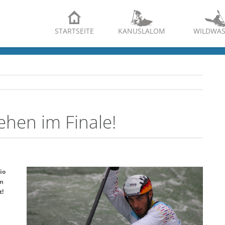
STARTSEITE
KANUSLALOM
WILDWAS
ehen im Finale!
io
en
t!