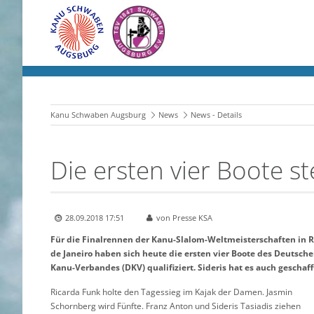
Kanu Schwaben Augsburg
News
News - Details
Die ersten vier Boote st
28.09.2018 17:51
von Presse KSA
Für die Finalrennen der Kanu-Slalom-Weltmeisterschaften in R
de Janeiro haben sich heute die ersten vier Boote des Deutsch
Kanu-Verbandes (DKV) qualifiziert. Sideris hat es auch geschaff
Ricarda Funk holte den Tagessieg im Kajak der Damen. Jasmin
Schornberg wird Fünfte. Franz Anton und Sideris Tasiadis ziehen