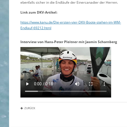
ebenfalls sicher in die Endläufe der Einercanadier der Herren.
Link zum DKV-Artikel:
https://www.kanu.de/Die-ersten-vier-DKV-Boote-stehen-im-WM-
Endlauf-69212.html
Interview von Hans-Peter Pleitner mit Jasmin Schornberg
ZURÜCK