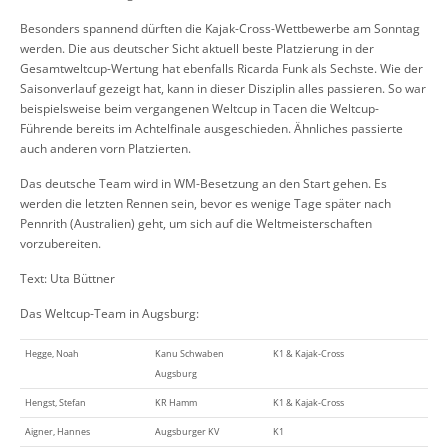
Besonders spannend dürften die Kajak-Cross-Wettbewerbe am Sonntag
werden. Die aus deutscher Sicht aktuell beste Platzierung in der
Gesamtweltcup-Wertung hat ebenfalls Ricarda Funk als Sechste. Wie der
Saisonverlauf gezeigt hat, kann in dieser Disziplin alles passieren. So war
beispielsweise beim vergangenen Weltcup in Tacen die Weltcup-
Führende bereits im Achtelfinale ausgeschieden. Ähnliches passierte
auch anderen vorn Platzierten.
Das deutsche Team wird in WM-Besetzung an den Start gehen. Es
werden die letzten Rennen sein, bevor es wenige Tage später nach
Pennrith (Australien) geht, um sich auf die Weltmeisterschaften
vorzubereiten.
Text: Uta Büttner
Das Weltcup-Team in Augsburg:
Hegge, Noah
Kanu Schwaben
K1 & Kajak-Cross
Augsburg
Hengst, Stefan
KR Hamm
K1 & Kajak-Cross
Aigner, Hannes
Augsburger KV
K1