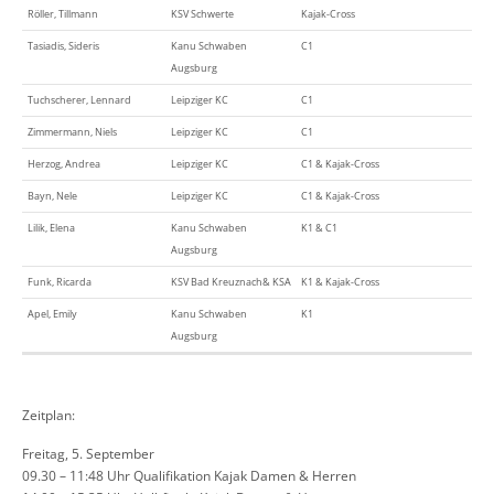
Röller, Tillmann
KSV Schwerte
Kajak-Cross
Tasiadis, Sideris
Kanu Schwaben
C1
Augsburg
Tuchscherer, Lennard
Leipziger KC
C1
Zimmermann, Niels
Leipziger KC
C1
Herzog, Andrea
Leipziger KC
C1 & Kajak-Cross
Bayn, Nele
Leipziger KC
C1 & Kajak-Cross
Lilik, Elena
Kanu Schwaben
K1 & C1
Augsburg
Funk, Ricarda
KSV Bad Kreuznach& KSA
K1 & Kajak-Cross
Apel, Emily
Kanu Schwaben
K1
Augsburg
Zeitplan:
Freitag, 5. September
09.30 – 11:48 Uhr Qualifikation Kajak Damen & Herren