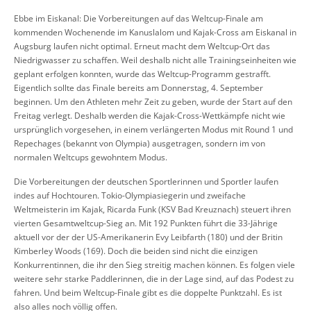
Ebbe im Eiskanal: Die Vorbereitungen auf das Weltcup-Finale am
kommenden Wochenende im Kanuslalom und Kajak-Cross am Eiskanal in
Augsburg laufen nicht optimal. Erneut macht dem Weltcup-Ort das
Niedrigwasser zu schaffen. Weil deshalb nicht alle Trainingseinheiten wie
geplant erfolgen konnten, wurde das Weltcup-Programm gestrafft.
Eigentlich sollte das Finale bereits am Donnerstag, 4. September
beginnen. Um den Athleten mehr Zeit zu geben, wurde der Start auf den
Freitag verlegt. Deshalb werden die Kajak-Cross-Wettkämpfe nicht wie
ursprünglich vorgesehen, in einem verlängerten Modus mit Round 1 und
Repechages (bekannt von Olympia) ausgetragen, sondern im von
normalen Weltcups gewohntem Modus.
Die Vorbereitungen der deutschen Sportlerinnen und Sportler laufen
indes auf Hochtouren. Tokio-Olympiasiegerin und zweifache
Weltmeisterin im Kajak, Ricarda Funk (KSV Bad Kreuznach) steuert ihren
vierten Gesamtweltcup-Sieg an. Mit 192 Punkten führt die 33-Jährige
aktuell vor der der US-Amerikanerin Evy Leibfarth (180) und der Britin
Kimberley Woods (169). Doch die beiden sind nicht die einzigen
Konkurrentinnen, die ihr den Sieg streitig machen können. Es folgen viele
weitere sehr starke Paddlerinnen, die in der Lage sind, auf das Podest zu
fahren. Und beim Weltcup-Finale gibt es die doppelte Punktzahl. Es ist
also alles noch völlig offen.