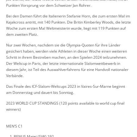
Punkten Vorsprung vor dem Schweizer Jan Rohrer.
Bei den Damen führt die Italienerin Stefanie Horn, die zum ersten Mal im
Kajakcross antritt, mit 140 Punkten. Die Britin Kimberley Woods, die letzte
Woche zum ersten Mal Weltmeisterin wurde, liegt mit 119 Punkten auf
dem zweiten Platz.
Nur zwei Wochen, nachdem sie die Olympia-Quoten für ihre Länder
gesichert haben, werden viele Athleten in dieser Woche einen weiteren
Schritt in ihrem Bestreben machen, an den Spielen 2024 teilzunehmen.
Der Weltcup in Paris, der letzte internationale Slalomwettbewerb in
diesem Jahr, ist Teil des Auswahlverfahrens für eine Handvoll nationaler
Verbände.
Das Finale des ICF-Slalom-Weltcups 2023 in Vaires-Sur-Marne beginnt
am Donnerstag und dauert bis Sonntag.
2023 WORLD CUP STANDINGS (120 points available to world cup final
winners)
MEN’S C1
BENUS Matej (SVK) 192