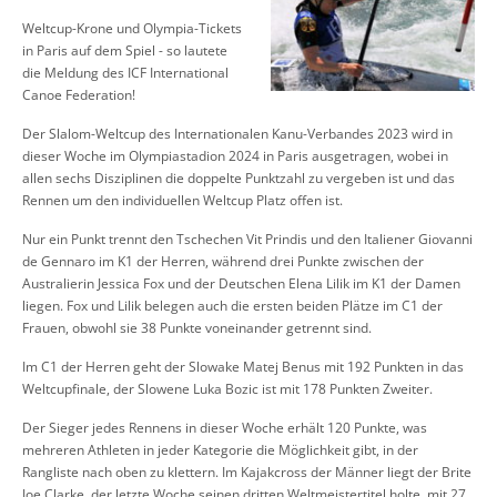
Weltcup-Krone und Olympia-Tickets
in Paris auf dem Spiel - so lautete
die Meldung des ICF International
Canoe Federation!
Der Slalom-Weltcup des Internationalen Kanu-Verbandes 2023 wird in
dieser Woche im Olympiastadion 2024 in Paris ausgetragen, wobei in
allen sechs Disziplinen die doppelte Punktzahl zu vergeben ist und das
Rennen um den individuellen Weltcup Platz offen ist.
Nur ein Punkt trennt den Tschechen Vit Prindis und den Italiener Giovanni
de Gennaro im K1 der Herren, während drei Punkte zwischen der
Australierin Jessica Fox und der Deutschen Elena Lilik im K1 der Damen
liegen. Fox und Lilik belegen auch die ersten beiden Plätze im C1 der
Frauen, obwohl sie 38 Punkte voneinander getrennt sind.
Im C1 der Herren geht der Slowake Matej Benus mit 192 Punkten in das
Weltcupfinale, der Slowene Luka Bozic ist mit 178 Punkten Zweiter.
Der Sieger jedes Rennens in dieser Woche erhält 120 Punkte, was
mehreren Athleten in jeder Kategorie die Möglichkeit gibt, in der
Rangliste nach oben zu klettern. Im Kajakcross der Männer liegt der Brite
Joe Clarke, der letzte Woche seinen dritten Weltmeistertitel holte, mit 27