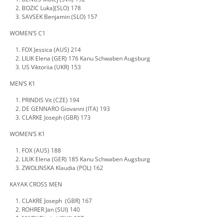
BOZIC Luka](SLO) 178
SAVSEK Benjamin (SLO) 157
WOMEN’S C1
FOX Jessica (AUS) 214
LILIK Elena (GER) 176 Kanu Schwaben Augsburg
US Viktoriia (UKR) 153
MEN’S K1
PRINDIS Vit (CZE) 194
DE GENNARO Giovanni (ITA) 193
CLARKE Joseph (GBR) 173
WOMEN’S K1
FOX (AUS) 188
LILIK Elena (GER) 185 Kanu Schwaben Augsburg
ZWOLINSKA Klaudia (POL) 162
KAYAK CROSS MEN
CLAKRE Joseph (GBR) 167
ROHRER Jan (SUI) 140