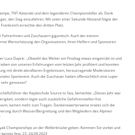
trampe, TNT-Katarakt und dem legendären Championskiller ab. Dank
er, den Sieg einzufahren. Mit unter einer Sekunde Abstand folgte der
rankreich erreichte den dritten Platz.
i FahrerInnen und Zuschauern gigantisch. Auch der extrem
orme Wertschätzung den Organisatoren, ihren Helfern und Sponsoren
r Luca Daprà: „Obwohl das Wetter am Finaltag etwas eingetrübt ist und
haben von unseren Erfahrungen vom letzten Jahr profitiert und konnten
hmung mit direkt abrufbaren Ergebnissen, herausragende Moderatoren
nales Sportevent. Auch die Zuschauer hatten offensichtlich eine super
e sehr genossen“
chäftsführer der Kajakschule Source to Sea, bemerkte: „Dieses Jahr war
erigkeit, sondern legte auch zusätzliche Gefahrenstellen frei.
n kann, kamen mehr zum Tragen. Dankenswerterweise erwies sich die
cherung durch Wasser/Bergrettung und den Mitgliedern des Alpinen
“
ayak Championships an der Wellerbrücke geben. Kommen Sie vorbei und
 bereits fest: 23.-24.09.2023