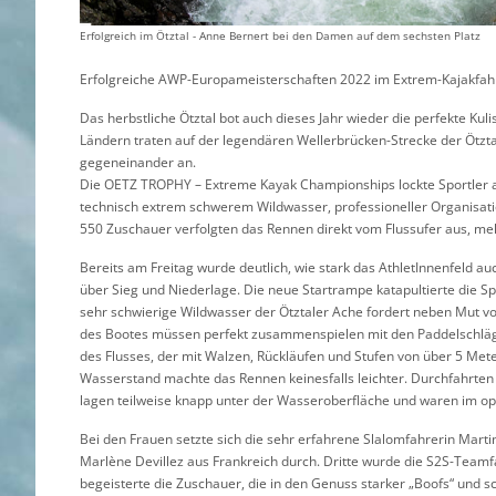
Erfolgreich im Ötztal - Anne Bernert bei den Damen auf dem sechsten Platz
Erfolgreiche AWP-Europameisterschaften 2022 im Extrem-Kajakfahre
Das herbstliche Ötztal bot auch dieses Jahr wieder die perfekte Kuli
Ländern traten auf der legendären Wellerbrücken-Strecke der Ötz
gegeneinander an.
Die OETZ TROPHY – Extreme Kayak Championships lockte Sportler au
technisch extrem schwerem Wildwasser, professioneller Organisat
550 Zuschauer verfolgten das Rennen direkt vom Flussufer aus, meh
Bereits am Freitag wurde deutlich, wie stark das AthletInnenfeld au
über Sieg und Niederlage. Die neue Startrampe katapultierte die S
sehr schwierige Wildwasser der Ötztaler Ache fordert neben Mut v
des Bootes müssen perfekt zusammenspielen mit den Paddelschl
des Flusses, der mit Walzen, Rückläufen und Stufen von über 5 Meter
Wasserstand machte das Rennen keinesfalls leichter. Durchfahrten 
lagen teilweise knapp unter der Wasseroberfläche und waren im o
Bei den Frauen setzte sich die sehr erfahrene Slalomfahrerin Ma
Marlène Devillez aus Frankreich durch. Dritte wurde die S2S-Team
begeisterte die Zuschauer, die in den Genuss starker „Boofs“ und sc