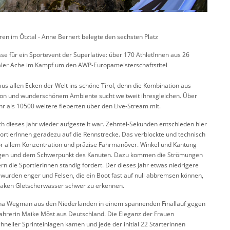
n im Ötztal - Anne Bernert belegte den sechsten Platz
sse für ein Sportevent der Superlative: über 170 AthletInnen aus 26
taler Ache im Kampf um den AWP-Europameisterschaftstitel
s allen Ecken der Welt ins schöne Tirol, denn die Kombination aus
ion und wunderschönem Ambiente sucht weltweit ihresgleichen. Über
r als 10500 weitere fieberten über den Live-Stream mit.
ch dieses Jahr wieder aufgestellt war. Zehntel-Sekunden entschieden hier
portlerInnen geradezu auf die Rennstrecke. Das verblockte und technisch
or allem Konzentration und präzise Fahrmanöver. Winkel und Kantung
ägen und dem Schwerpunkt des Kanuten. Dazu kommen die Strömungen
n die SportlerInnen ständig fordert. Der dieses Jahr etwas niedrigere
wurden enger und Felsen, die ein Boot fast auf null abbremsen können,
paken Gletscherwasser schwer zu erkennen.
rtina Wegman aus den Niederlanden in einem spannenden Finallauf gegen
fahrerin Maike Möst aus Deutschland. Die Eleganz der Frauen
hneller Sprinteinlagen kamen und jede der initial 22 Starterinnen