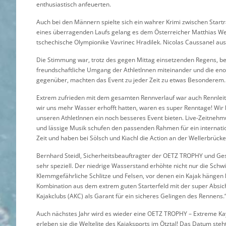
enthusiastisch anfeuerten.
Auch bei den Männern spielte sich ein wahrer Krimi zwischen Star
eines überragenden Laufs gelang es dem Österreicher Matthias Weg
tschechische Olympionike Vavrinec Hradilek. Nicolas Caussanel aus F
Die Stimmung war, trotz des gegen Mittag einsetzenden Regens, be
freundschaftliche Umgang der AthletInnen miteinander und die en
gegenüber, machten das Event zu jeder Zeit zu etwas Besonderem.
Extrem zufrieden mit dem gesamten Rennverlauf war auch Rennleite
wir uns mehr Wasser erhofft hatten, waren es super Renntage! Wir 
unseren AthletInnen ein noch besseres Event bieten. Live-Zeitne
und lässige Musik schufen den passenden Rahmen für ein internatio
Zeit und haben bei Sölsch und Kiachl die Action an der Wellerbrück
Bernhard Steidl, Sicherheitsbeauftragter der OETZ TROPHY und Ges
sehr speziell. Der niedrige Wasserstand erhöhte nicht nur die Schwi
Klemmgefährliche Schlitze und Felsen, vor denen ein Kajak hänge
Kombination aus dem extrem guten Starterfeld mit der super Absi
Kajakclubs (AKC) als Garant für ein sicheres Gelingen des Rennens.
Auch nächstes Jahr wird es wieder eine OETZ TROPHY – Extreme K
erleben sie die Weltelite des Kajaksports im Ötztal! Das Datum steht