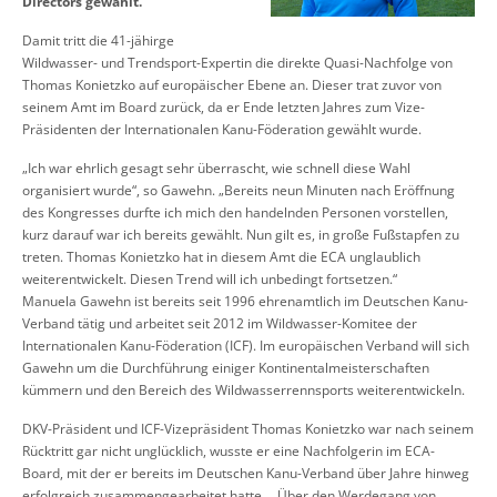
Directors gewählt.
Damit tritt die 41-jähirge
Wildwasser- und Trendsport-Expertin die direkte Quasi-Nachfolge von
Thomas Konietzko auf europäischer Ebene an. Dieser trat zuvor von
seinem Amt im Board zurück, da er Ende letzten Jahres zum Vize-
Präsidenten der Internationalen Kanu-Föderation gewählt wurde.
„Ich war ehrlich gesagt sehr überrascht, wie schnell diese Wahl
organisiert wurde“, so Gawehn. „Bereits neun Minuten nach Eröffnung
des Kongresses durfte ich mich den handelnden Personen vorstellen,
kurz darauf war ich bereits gewählt. Nun gilt es, in große Fußstapfen zu
treten. Thomas Konietzko hat in diesem Amt die ECA unglaublich
weiterentwickelt. Diesen Trend will ich unbedingt fortsetzen.“
Manuela Gawehn ist bereits seit 1996 ehrenamtlich im Deutschen Kanu-
Verband tätig und arbeitet seit 2012 im Wildwasser-Komitee der
Internationalen Kanu-Föderation (ICF). Im europäischen Verband will sich
Gawehn um die Durchführung einiger Kontinentalmeisterschaften
kümmern und den Bereich des Wildwasserrennsports weiterentwickeln.
DKV-Präsident und ICF-Vizepräsident Thomas Konietzko war nach seinem
Rücktritt gar nicht unglücklich, wusste er eine Nachfolgerin im ECA-
Board, mit der er bereits im Deutschen Kanu-Verband über Jahre hinweg
erfolgreich zusammengearbeitet hatte. „Über den Werdegang von