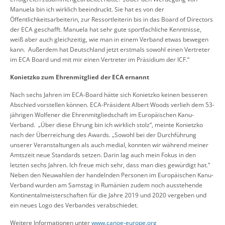
Manuela bin ich wirklich beeindruckt. Sie hat es von der
Öffentlichkeitsarbeiterin, zur Ressortleiterin bis in das Board of Directors
der ECA geschafft. Manuela hat sehr gute sportfachliche Kenntnisse,
weiß aber auch gleichzeitig, wie man in einem Verband etwas bewegen
kann. Außerdem hat Deutschland jetzt erstmals sowohl einen Vertreter
im ECA Board und mit mir einen Vertreter im Präsidium der ICF.“
Konietzko zum Ehrenmitglied der ECA ernannt
Nach sechs Jahren im ECA-Board hätte sich Konietzko keinen besseren
Abschied vorstellen können. ECA-Präsident Albert Woods verlieh dem 53-
jährigen Wolfener die Ehrenmitgliedschaft im Europäischen Kanu-
Verband. „Über diese Ehrung bin ich wirklich stolz“, meinte Konietzko
nach der Überreichung des Awards. „Sowohl bei der Durchführung
unserer Veranstaltungen als auch medial, konnten wir während meiner
Amtszeit neue Standards setzen. Darin lag auch mein Fokus in den
letzten sechs Jahren. Ich freue mich sehr, dass man dies gewürdigt hat.“
Neben den Neuwahlen der handelnden Personen im Europäischen Kanu-
Verband wurden am Samstag in Rumänien zudem noch ausstehende
Kontinentalmeisterschaften für die Jahre 2019 und 2020 vergeben und
ein neues Logo des Verbandes verabschiedet.
Weitere Informationen unter
www.canoe-europe.org