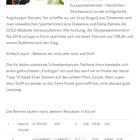
Europameistertitel – herzlichen
Glückwunsch an die erfolgreiche
Augsburger Kanutin. Sie schaffte es, vor Ursa Kragelj aus Slowenien und
zwei slowakischen Sportlerinnen Jana Dukatova und Elena Kaliska die
GOLD Medaille herauszufahren. Alle Achtung, die Olympiateilnehmerin
Rio 2016 ist topp in Form und holte sich mit einer Fahrzeit von 108,86 und
einem Nullfehlerlauf den Sieg.
Einfach stark – Melanie wir sind sehr stolz auf Dich!
Die für Italien startende Schwabenkanutin Stefanie Horn handelte sich
einen gefürchteten „Fünfziger“ ein und das warf sie im Finale der beste
Topp 10 Kajak Einer Damen auf den achten Platz zurück. Aber super,
dass Steffi es wieder in das Semi-Finale geschafft hat, eine absolut gute
Leistung.
Die Rennen laufen noch, weitere Resultate in Kürze!
1
Melanie
M. PFEIFER
GER
0
0.00
108.86
0.00
PFEIFER
2
Ursa KRAGELJ
U. KRAGELJ
SLO
2
+0.58
109.44
+0.58