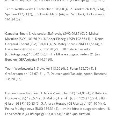
Team-Wettbewerb: 1. Tschechien 108,00 (4), 2. Frankreich 109,07 (4), 3.
Spanien 112,71 (2), ... 6. Deutschland (Aigner, Schubert, Böckelmann)
161,24 (52).
Canadier-Einer: 1. Alexander Slafkovsky (SVK) 99,87 (0), 2. Michal
Martikan (SVK) 101,66 (4), 3. Ander Elosegi (ESP) 102,56 (4), 4. Denis
Gargaud Chanut (FRA) 104,03 (4), 5. Matej Benus (SVK) 111,56 (4), 6.
Franz Anton (GER/Leipzig) 112,28 (2), ... 10. Sideris Tasiadis
(GER/Augsburg) 158,42 (56), im Halbfinale ausgeschieden: 21. Jan
Benzien (GER/Leipzig) 114,74 (0).
Team-Wettbewerb: 1. Slowakei 118,26 (4), 2. Polen 125,70 (4), 3.
Großbritannien 128,67 (8), ... 7. Deutschland (Tasiadis, Anton, Benzien)
135,68 (16).
Damen, Canadier-Einer: 1. Nuria Vilarrubla (ESP) 124,91 (4), 2. Katerina
Hoskova (CZE) 125,57 (2), 3. Mallory Franklin (GBR) 126,27 (2), 4. Eilidh
Gibson (GBR) 130,83 (6), 5. Andrea Herzog (GER/Leipzig) 131,10 (4), 6.
Polina Mukhgaleeva (RUS) 136,31 (4), ... im Halbfinale ausgeschieden: 18.
Lena Stöcklin (GER/Leipzig) 185,09 (54), in der Qualifikation