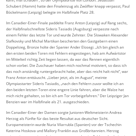
kann, mal schauen“, so der Olympiadritte von London. Sebastian
Schubert (Hamm) hatte den Finaleinzug als Zwölfter knapp verpasst, Paul
Böckelmann (Leipzig) belegte im Halbfinale Platz 28.
Im Canadier-Einer-Finale paddelte Franz Anton (Leipzig) auf Rang sechs,
der Halbfinalschnellste Sideris Tasiadis (Augsburg) verpasste nach
einem Fehler das letzte Tor und wurde Zehnter. Die Slowaken Alexander
Slafkovsky und Michal Martikan bescherten den Gastgebern einen
Doppelsieg, Bronze holte der Spanier Ander Elosegi. „Ich bin gleich an
den ersten beiden Toren mit Fehlern eingestiegen, hab am Aufwärtstor
im Mittelteil richtig Zeit liegen lassen, da war das Rennen eigentlich
schon vorbei. Die Zuschauer haben mich nochmal motiviert, so dass ich
das noch anständig runtergebracht habe, aber das reicht halt nicht“, war
Franz Anton enttäuscht. „Lieber jetzt, als im August“, meinte
Olympiastarter Sideris Tasiadis, „nach den Fehlern zuvor wollte ich an
den beiden letzten Toren eine engere Linie fahren, aber die Walze hat
mich nicht gehalten, so bin ich am Tor vorbeigefahren.“ Der Leipziger Jan
Benzien war im Halbfinale als 21. ausgeschieden.
Im Canadier-Einer der Damen sorgte Junioren-Weltmeisterin Andrea
Herzog als Fünfte für das beste Resultat aus deutscher Sicht.
Europameisterin wurde Nuria Vilarrubla (Spanien) vor der Tschechin
Katerina Hoskova und Mallory Franklin aus Großbritannien. Herzog