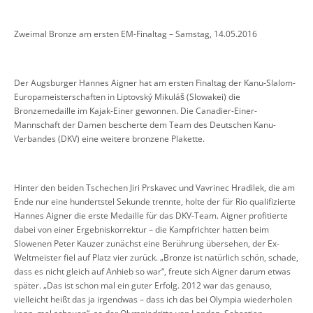
Zweimal Bronze am ersten EM-Finaltag – Samstag, 14.05.2016
Der Augsburger Hannes Aigner hat am ersten Finaltag der Kanu-Slalom-
Europameisterschaften in Liptovský Mikuláš (Slowakei) die
Bronzemedaille im Kajak-Einer gewonnen. Die Canadier-Einer-
Mannschaft der Damen bescherte dem Team des Deutschen Kanu-
Verbandes (DKV) eine weitere bronzene Plakette.
Hinter den beiden Tschechen Jiri Prskavec und Vavrinec Hradilek, die am
Ende nur eine hundertstel Sekunde trennte, holte der für Rio qualifizierte
Hannes Aigner die erste Medaille für das DKV-Team. Aigner profitierte
dabei von einer Ergebniskorrektur – die Kampfrichter hatten beim
Slowenen Peter Kauzer zunächst eine Berührung übersehen, der Ex-
Weltmeister fiel auf Platz vier zurück. „Bronze ist natürlich schön, schade,
dass es nicht gleich auf Anhieb so war“, freute sich Aigner darum etwas
später. „Das ist schon mal ein guter Erfolg. 2012 war das genauso,
vielleicht heißt das ja irgendwas – dass ich das bei Olympia wiederholen