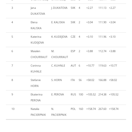
3
Jana
J. DUKATOVA
SVK
4
+2.27
111.13
+2.27
DUKATOVA
4
Elena
E. KALISKA
SVK
2
+3.04
111.90
+3.04
KALISKA
5
Katerina
K. KUDEJOVA
CZE
4
+3.10
111.96
+3.10
KUDEJOVA
6
Maialen
M.
ESP
2
+3.88
112.74
+3.88
CHOURRAUT
CHOURRAUT
7
Corinna
C. KUHNLE
AUT
6
+10.77
119.63
+10.77
KUHNLE
8
Stefanie
S. HORN
ITA
56
+58.02
166.88
+58.02
HORN
9
Ekaterina
E. PEROVA
RUS
100
+105.52
214.38
+105.52
PEROVA
10
Natalia
N.
POL
160
+158.74
267.60
+158.74
PACIERPNIK
PACIERPNIK