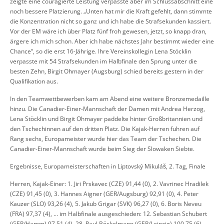
zeigte eine couragierte Leistung verpasste aber im Schlussabschnitt eine
noch bessere Platzierung. „Unten hat mir die Kraft gefehlt, dann stimmte
die Konzentration nicht so ganz und ich habe die Strafsekunden kassiert.
Vor der EM wäre ich über Platz fünf froh gewesen, jetzt, so knapp dran,
ärgere ich mich schon. Aber ich habe nächstes Jahr bestimmt wieder eine
Chance“, so die erst 16-Jährige. Ihre Vereinskollegin Lena Stöcklin
verpasste mit 54 Strafsekunden im Halbfinale den Sprung unter die
besten Zehn, Birgit Ohmayer (Augsburg) schied bereits gestern in der
Qualifikation aus.
In den Teamwettbewerben kam am Abend eine weitere Bronzemedaille
hinzu. Die Canadier-Einer-Mannschaft der Damen mit Andrea Herzog,
Lena Stöcklin und Birgit Ohmayer paddelte hinter Großbritannien und
den Tschechinnen auf den dritten Platz. Die Kajak-Herren fuhren auf
Rang sechs, Europameister wurde hier das Team der Tschechen. Die
Canadier-Einer-Mannschaft wurde beim Sieg der Slowaken Siebte.
Ergebnisse, Europameisterschaften in Liptovský Mikuláš, 2. Tag, Finale
Herren, Kajak-Einer: 1. Jiri Prskavec (CZE) 91,44 (0), 2. Vavrinec Hradilek
(CZE) 91,45 (0), 3. Hannes Aigner (GER/Augsburg) 92,91 (0), 4. Peter
Kauzer (SLO) 93,26 (4), 5. Jakub Grigar (SVK) 96,27 (0), 6. Boris Neveu
(FRA) 97,37 (4), … im Halbfinale ausgeschieden: 12. Sebastian Schubert
(GER/Hamm) 97,51 (4), 28. Paul Böckelmann (GER/Leipzig) 100,75 (6).