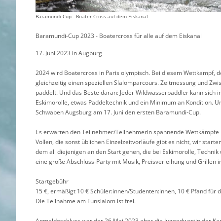
Baramundi Cup - Boater Cross auf dem Eiskanal
Baramundi-Cup 2023 - Boatercross für alle auf dem Eiskanal
17. Juni 2023 in Augburg
2024 wird Boatercross in Paris olympisch. Bei diesem Wettkampf, der 
gleichzeitig einen speziellen Slalomparcours. Zeitmessung und Zwisc
paddelt. Und das Beste daran: Jeder Wildwasserpaddler kann sich im
Eskimorolle, etwas Paddeltechnik und ein Minimum an Kondition. Un
Schwaben Augsburg am 17. Juni den ersten Baramundi-Cup.
Es erwarten den Teilnehmer/Teilnehmerin spannende Wettkämpfe mi
Vollen, die sonst üblichen Einzelzeitvorläufe gibt es nicht, wir sta
dem all diejenigen an den Start gehen, die bei Eskimorolle, Techn
eine große Abschluss-Party mit Musik, Preisverleihung und Grillen
Startgebühr
15 €, ermäßigt 10 € Schüler:innen/Studenten:innen, 10 € Pfand fü
Die Teilnahme am Funslalom ist frei.
Anmeldeschluss war der 26.Mai 2023 aber die Jugendwartin der Kan