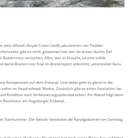
jetzt offiziell »Kayak Cross« heißt, absolvieren vier Paddler
henzeiten gibt es nicht, gewonnen hat, wer als erster durchs Ziel
 Boatercross versuchen. Alles, was es braucht, ist eine solide
d damit Boatercross final im Breitensport ankommt, veranstaltet Kanu
t Rampenstart auf dem Eiskanal. Und dabei geht es gleich in die
rten sofort im Head-tohead- Modus. Zusätzlich gibt es einen Funslalom, bei
ik und Kondition noch Verbesserungspotential sehen. Am Abend folgt dann
 im Bootshaus am Augsburger Eiskanal.
r die Startnummer. Die Gebühr beinhaltet die Kanalgebühren am Samstag.
u Schwaben "Katharina Neumann" hat noch einige Plätze frei und bittet