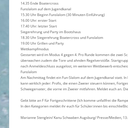
14.35 Ende Boatercross
Funslalom auf dem Jugendkanal
15.30 Uhr Beginn Funslalom (30 Minuten Einführung)
16.00 Uhr: erster Start
17.40 Uhr: letzter Start
Siegerehrung und Party im Bootshaus
18.30 Uhr Siegerehrung Boatercross und Funslalom
19.00 Uhr Grillen und Party
Wettkampfmodus
Gestartet wird im Modus 4 gegen 4. Pro Runde kommen die zwei Sch
überwachen zudem die Tore und ahnden Regelverstöße. Startgruppe u
nach Anmeldeschluss ausgelost, im weiteren Wettbewerb entscheid
Funslalom
Am Nachmittag findet ein Fun-Slalom auf dem Jugendkanal statt. I
kann wirklich jeder: Profis, die einen Zweier steuern können, Fortge
Schwiegervater, die vorne im Zweier mitfahren. Meldet euch an. Die
Gebt bitte an F für Fortgeschrittene (Ich komme unfallfrei die Rampe r
In den Kategorien meldet ihr euch für Schüler:innen bis einschließl
Marianne Stenglein/ Kanu Schwaben Augsburg/ Presse/Medien, 13.