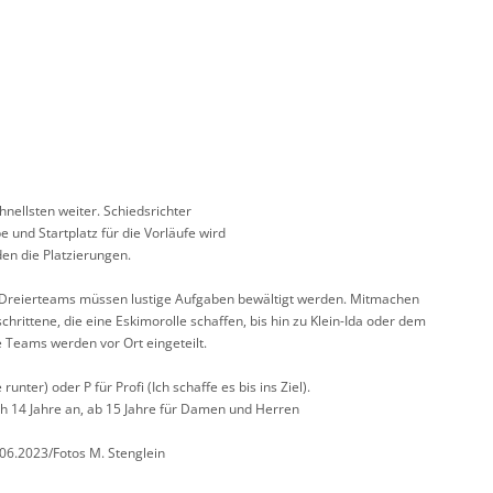
nellsten weiter. Schiedsrichter
nd Startplatz für die Vorläufe wird
en die Platzierungen.
n Dreierteams müssen lustige Aufgaben bewältigt werden. Mitmachen
schrittene, die eine Eskimorolle schaffen, bis hin zu Klein-Ida oder dem
 Teams werden vor Ort eingeteilt.
unter) oder P für Profi (Ich schaffe es bis ins Ziel).
ich 14 Jahre an, ab 15 Jahre für Damen und Herren
06.2023/Fotos M. Stenglein