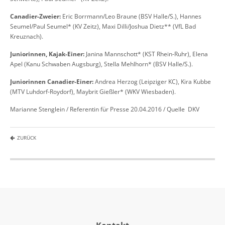
Canadier-Zweier:
Eric Borrmann/Leo Braune (BSV Halle/S.), Hannes
Seumel/Paul Seumel* (KV Zeitz), Maxi Dilli/Joshua Dietz** (VfL Bad
Kreuznach).
Juniorinnen, Kajak-Einer:
Janina Mannschott* (KST Rhein-Ruhr), Elena
Apel (Kanu Schwaben Augsburg), Stella Mehlhorn* (BSV Halle/S.).
Juniorinnen Canadier-Einer:
Andrea Herzog (Leipziger KC), Kira Kubbe
(MTV Luhdorf-Roydorf), Maybrit Gießler* (WKV Wiesbaden).
Marianne Stenglein / Referentin für Presse 20.04.2016 / Quelle DKV
ZURÜCK