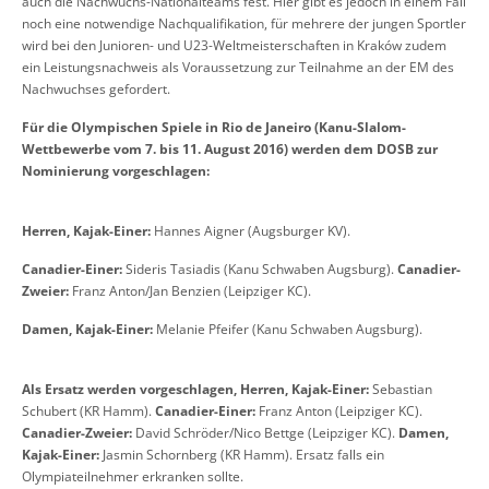
auch die Nachwuchs-Nationalteams fest. Hier gibt es jedoch in einem Fall
noch eine notwendige Nachqualifikation, für mehrere der jungen Sportler
wird bei den Junioren- und U23-Weltmeisterschaften in Kraków zudem
ein Leistungsnachweis als Voraussetzung zur Teilnahme an der EM des
Nachwuchses gefordert.
Für die Olympischen Spiele in Rio de Janeiro (Kanu-Slalom-
Wettbewerbe vom 7. bis 11. August 2016) werden dem DOSB zur
Nominierung vorgeschlagen:
Herren, Kajak-Einer:
Hannes Aigner (Augsburger KV).
Canadier-Einer:
Sideris Tasiadis (Kanu Schwaben Augsburg).
Canadier-
Zweier:
Franz Anton/Jan Benzien (Leipziger KC).
Damen, Kajak-Einer:
Melanie Pfeifer (Kanu Schwaben Augsburg).
Als Ersatz werden vorgeschlagen, Herren, Kajak-Einer:
Sebastian
Schubert (KR Hamm).
Canadier-Einer:
Franz Anton (Leipziger KC).
Canadier-Zweier:
David Schröder/Nico Bettge (Leipziger KC).
Damen,
Kajak-Einer:
Jasmin Schornberg (KR Hamm). Ersatz falls ein
Olympiateilnehmer erkranken sollte.