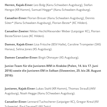
Herren, Kajak-Einer:
Leo Bolg (Kanu Schwaben Augsburg), Stefan
Hengst (KR Hamm), Samuel Hegge* (Kanu Schwaben Augsburg).
Canadier-Einer:
Florian Breuer (Kanu Schwaben Augsburg), Dennis
Söter* (Kanu Schwaben Augsburg), Florian Beste* (KC Hilden).
Canadier-Zweier:
Niklas Hecht/Alexander Weber (Leipziger KC), Florian
Beste/Sören Loos (KC Hilden).
Damen, Kajak-Einer:
Lisa Fritsche (BSV Halle), Caroline Trompeter (SKG
Hanau), Selina Jones (KS Augsburg).
Damen Canadier-Einer:
Birgit Ohmayer (KS Augsburg).
Junior-Team für die Junioren-WM in Kraków (Polen, 14. bis 17. Juni
2016) sowie die Junioren-EM in Solkan (Slowenien, 25. bis 28. August
2016):
Junioren, Kajak-Einer:
Lukas Stahl (KR Hamm), Thomas Strauß (AKV
Augsburg), Noah Hegge (Kanu SChwaben Augsburg).
Canadier-Einer:
Lennard Tuchscherer (Leipziger KC), Gregor Kreul (KV
Schwerte), Paul Seumel* (KV Zeitz).