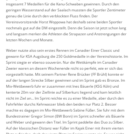
insgesamt 7 Medaillen für die Kanu-Schwaben gewinnen. Durch den
geringen Wasserstand auf der Saalach mussten die Sportler Zentimeter
genau die Linie durch den verblockten Fluss finden. Der
Vereinsvorsitzende Horst Woppowa hat deshalb seine beiden Sportler
nochmals gut auf die DM eingestellt. Denn die Saison ist jetzt schon lang
und langsam merken die Athleten die Strapazen und Anstrengungen der
letzten Wochen und Monate.
Weber nutzte also sein erstes Rennen im Canadier Einer Classic und
gewann für KSA Augsburg die 250 Goldmedaille in der Vereinshistorie. Im
Sprint siegte er ebenso souverän. Nur die Wettkämpfe im Canadier
Zweier waren an diesem Wochenende nicht so perfekt, wie er sich das
vorgestellt hatte. Mit seinem Partner Rene Brücker (FF Brühl) konnte er
auf der langen Strecke Silber gewinnen und im Sprint gab es Bronze. Im
Mix-Wettbewerb fuhr er zusammen mit Ines Bäuerle (KSG Köln) und
kenterte 20m vor der Ziellinie auf Silberkurs liegend und kam letztlich
nicht im Ziel an… Im Sprint reichte es zu einer Medaille, aber durch den
Fahrfehler durchs Kehrwasser blieb den beiden nur Platz 2. Besser
machte es dagegen im Mix-Wettbewerb Sabine Füßer. Sie fuhr mit dem
Bundestrainer Gregor Simon (BW Bonn) im Sprint schneller als Bäuerle
und Weber und gewann den Titel. Im Sprint paddelte das Duo zu Silber.
Auf der klassischen Distanz war Füßer im Kajak Einer mit ihrem vierten